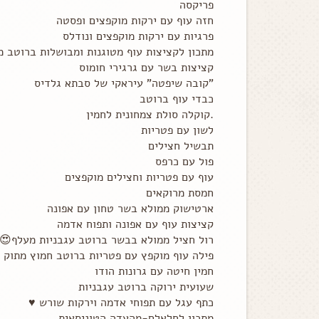
פריקסה
חזה עוף עם ירקות מוקפצים ופסטה
פרגיות עם ירקות מוקפצים ונודלס
מתכון לקציצות עוף מטוגנות ומבושלות ברוטב 
קציצות בשר עם גרגירי חומוס
"קובה שיפטה" עיראקי של סבתא גלדיס
כבדי עוף ברוטב
.קוקלה סולת צמחונית לחמין
לשון עם פטריות
תבשיל חצילים
פול עם כרפס
עוף עם פטריות וחצילים מוקפצים
חמסת מרוקאים
ארטישוק ממולא בשר טחון עם אפונה
קציצות עוף עם אפונה ותפוח אדמה
רול חציל ממולא בבשר ברוטב עגבניות מעלף😍
פילה עוף מוקפץ עם פטריות ברוטב חמוץ מתוק
חמין חיטה עם גרונות הודו
שעועית ירוקה ברוטב עגבניות
כתף עגל עם תפוחי אדמה וירקות שורש ♥️
מתכון לחלאלם-מהעדה הטוניסאית