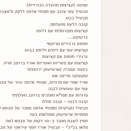
שפטה (קציצות מהעדה הכורדית)
תבשיל עוף צהוב עם תפוחי אדמה ללקק ת'אצבע
תבשיל כבש
קובה דלעת מושלמת
קציצות מקורמלות עם דלעת
ברקוקש….
חומוס גרגירים מרוקאי
קציצות עוף עם זיתים ולימון כבוש
גרגירי חומוס עם קציצות
קציצות עם פטריות ואטריות אורז ברוטב סויה
בטטה קסביה (ארטישוק ירושלמי
שקשוקה חריפה אש
אורז אפוי עם פרגיות, תפוחי אדמה וגזר של סב
עוף עם שעועית לבנה
פרגיות עם תפו"א מעוכים ברוטב מעלףףף
קובה לבנה - קובה סולת
תבשיל נקניקיות ותפוחי אדמה ממכר של סבתא 
תחתיות ארטישוק ממולאות בשר
חמין לשבת ממכר ב-10 דקות של סבתא לאה
פלאו בג'יג'י - תבשיל אורז ועוף עיראקי של סב