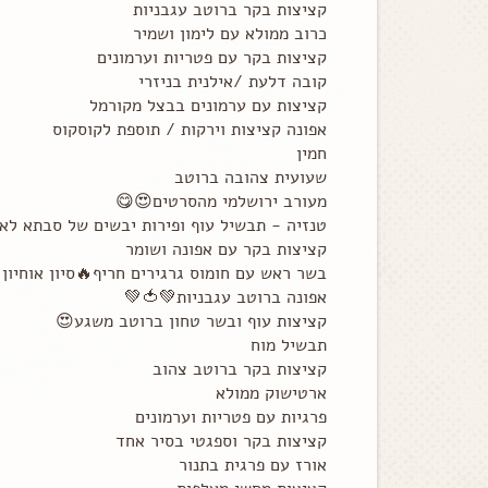
קציצות בקר ברוטב עגבניות
כרוב ממולא עם לימון ושמיר
קציצות בקר עם פטריות וערמונים
קובה דלעת /אילנית בניזרי
קציצות עם ערמונים בבצל מקורמל
אפונה קציצות וירקות / תוספת לקוסקוס
חמין
שעועית צהובה ברוטב
מעורב ירושלמי מהסרטים😍😋
טנזיה - תבשיל עוף ופירות יבשים של סבתא לא
קציצות בקר עם אפונה ושומר
בשר ראש עם חומוס גרגירים חריף🔥סיון אוחיון 
אפונה ברוטב עגבניות💚🍅💚
קציצות עוף ובשר טחון ברוטב משגע😍
תבשיל מוח
קציצות בקר ברוטב צהוב
ארטישוק ממולא
פרגיות עם פטריות וערמונים
קציצות בקר וספגטי בסיר אחד
אורז עם פרגית בתנור