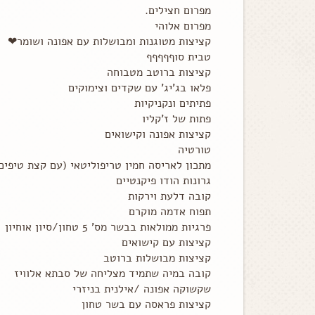
מפרום חצילים.
מפרום אלוהי
קציצות מטוגנות ומבושלות עם אפונה ושומר❤
טבית סוףףףףף
קציצות ברוטב מטבוחה
פלאו בג'יג' עם שקדים וצימוקים
פתיתים ונקניקיות
פתות של ז'קליו
קציצות אפונה וקישואים
טורטיה
מתכון לאריסה חמין טריפוליטאי (עם קצת טיפי
גרונות הודו פיקנטיים
קובה דלעת וירקות
תפוח אדמה מוקרם
פרגיות ממולאות בבשר מס' 5 טחון/סיון אוחיון
קציצות עם קישואים
קציצות מבושלות ברוטב
קובה במיה שתמיד מצליחה של סבתא אלוויז
שקשוקה אפונה /אילנית בניזרי
קציצות פראסה עם בשר טחון