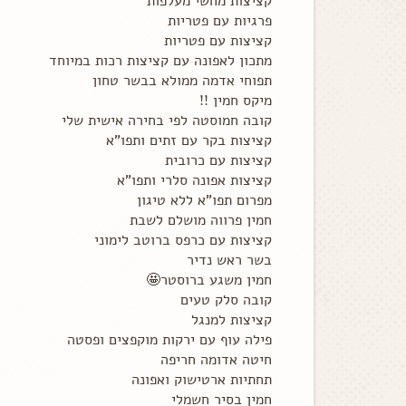
קציצות מחשי מעלפות
פרגיות עם פטריות
קציצות עם פטריות
מתכון לאפונה עם קציצות רכות במיוחד
תפוחי אדמה ממולא בבשר טחון
מיקס חמין !!
קובה חמוסטה לפי בחירה אישית שלי
קציצות בקר עם זתים ותפו"א
קציצות עם כרובית
קציצות אפונה סלרי ותפו"א
מפרום תפו"א ללא טיגון
חמין פרווה מושלם לשבת
קציצות עם כרפס ברוטב לימוני
בשר ראש נדיר
חמין משגע ברוסטר🤩
קובה סלק טעים
קציצות למנגל
פילה עוף עם ירקות מוקפצים ופסטה
חיטה אדומה חריפה
תחתיות ארטישוק ואפונה
חמין בסיר חשמלי