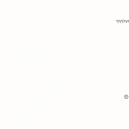
מעלףףף
😍