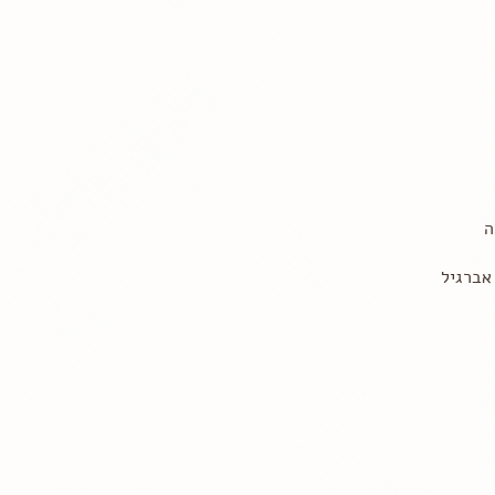
ה
אברגיל