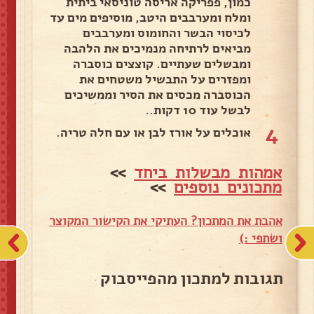
כמון, פפריקה אריסה טוניסאי ביתית
ומלח ומערבבים היטב, מוסיפים מים עד
לכיסוי הבשר והחומוס ומערבבים
מביאים לרתיחה מנמיכים את הלהבה
ומבשלים שעתיים. קוצצים כוסברה
ומפזרים על התבשיל משטחים את
הכוסברה מכסים את הסיר וממשיכים
לבשל עוד 10 דקות..
4
אוכלים על אורז לבן או עם חלה טריה.
אמהות מבשלות ביחד
>>
מתכונים נוספים
>>
אהבת את המתכון? העתיקי את הקישור המקוצר
ושתפי :)
תגובות למתכון מהפייסבוק