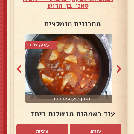
סאני בן הרוש
מתכונים מומלצים
צפיות
7,073 צפיות
חמין שעועית לבנ...
עוד באמהות מבשלות ביחד
עוגות
עוגיות