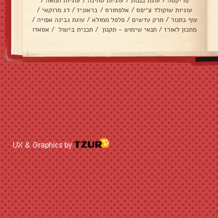
פריקסה
/
עוגת בננות
/
עוגיות טחינה
/
עוגיות חמאה
/
עוגיות שוקולד צ׳יפס
/
אלפחורס
/
בראוניז
/
דג מרוקאי
/
עוף בתנור
/
מרק עדשים
/
פלפל ממולא
/
עוגת גבינה אפויה
/
מתכון לאורז
/
תנאי שימוש - תקנון
/
תכנית בישול
/
אסאדו