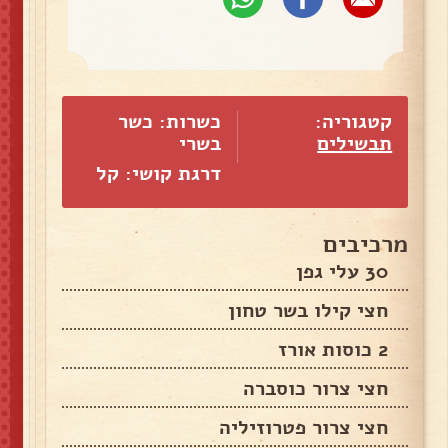
קטגוריה:
כשרות: כשר
תבשילים
בשרי
דרגת קושי: קל
מרכיבים
30 עלי גפן
חצי קילו בשר טחון
2 כוסות אורז
חצי צרור כוסברה
חצי צרור פטרוזיליה