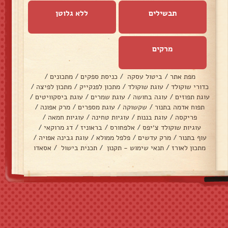
תבשילים
ללא גלוטן
מרקים
מפת אתר
/
ביטול עסקה
/
כניסת ספקים
/
מתכונים
/
כדורי שוקולד
/
עוגת שוקולד
/
מתכון לפנקייק
/
מתכון לפיצה
/
עוגת תפוזים
/
עוגה בחושה
/
עוגת שמרים
/
עוגת ביסקוויטים
/
תפוח אדמה בתנור
/
שקשוקה
/
עוגת מספרים
/
מרק אפונה
/
פריקסה
/
עוגת בננות
/
עוגיות טחינה
/
עוגיות חמאה
/
עוגיות שוקולד צ׳יפס
/
אלפחורס
/
בראוניז
/
דג מרוקאי
/
עוף בתנור
/
מרק עדשים
/
פלפל ממולא
/
עוגת גבינה אפויה
/
מתכון לאורז
/
תנאי שימוש - תקנון
/
תכנית בישול
/
אסאדו