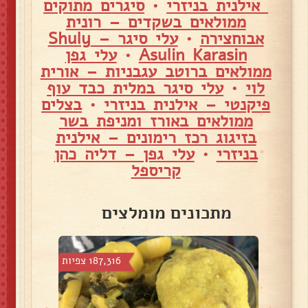
אילנית בניזרי
•
סיגרים מתוקים
ממולאים בשקדים – רונית
אבוחצירה
•
עלי סיגר – Shuly
Asulin Karasin
•
עלי גפן
ממולאים ברוטב עגבניות – אורית
לוי
•
עלי סיגר במלית כבד עוף
פיקנטי – אילנית בניזרי
•
בצלים
ממולאים באורז ומניפת בשר
בזיגוג רכז רימונים – אילנית
בניזרי
•
עלי גפן – דליה כהן
קריספל
מתכונים מומלצים
צפיות
187,316 צפיות