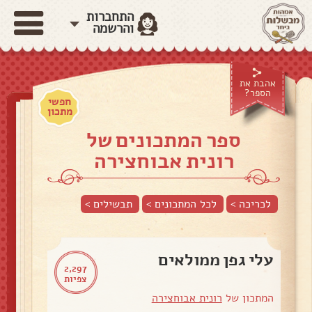
התחברות
והרשמה
אהבת את
הספר?
חפשי
מתכון
ספר המתכונים של
רונית אבוחצירה
לכריכה >
לכל המתכונים >
תבשילים
>
עלי גפן ממולאים
2,297
צפיות
המתכון של
רונית אבוחצירה