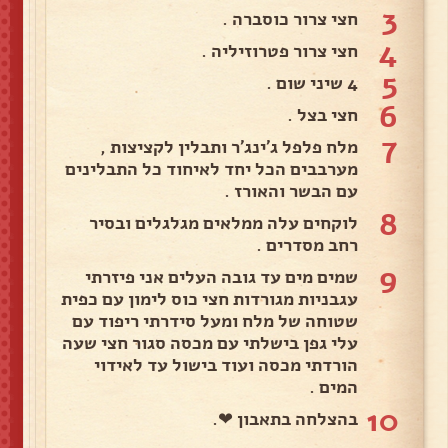
3
חצי צרור כוסברה .
4
חצי צרור פטרוזיליה .
5
4 שיני שום .
6
חצי בצל .
7
מלח פלפל ג'ינג'ר ותבלין לקציצות ,
מערבבים הכל יחד לאיחוד כל התבלינים
עם הבשר והאורז .
8
לוקחים עלה ממלאים מגלגלים ובסיר
רחב מסדרים .
9
שמים מים עד גובה העלים אני פיזרתי
עגבניות מגורדות חצי כוס לימון עם כפית
שטוחה של מלח ומעל סידרתי ריפוד עם
עלי גפן בישלתי עם מכסה סגור חצי שעה
הורדתי מכסה ועוד בישול עד לאידוי
המים .
10
בהצלחה בתאבון ❤.