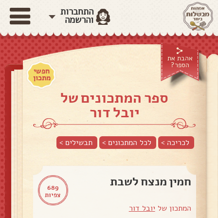
התחברות
והרשמה
אהבת את
הספר?
חפשי
מתכון
ספר המתכונים של
יובל דור
לכריכה >
לכל המתכונים >
תבשילים
>
חמין מנצח לשבת
689
צפיות
המתכון של
יובל דור