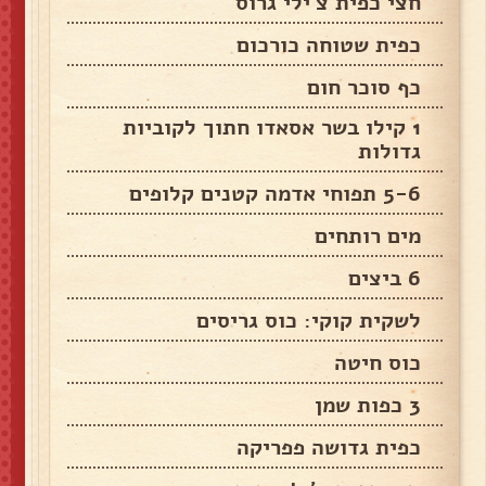
חצי כפית צ'ילי גרוס
כפית שטוחה כורכום
כף סוכר חום
1 קילו בשר אסאדו חתוך לקוביות
גדולות
5-6 תפוחי אדמה קטנים קלופים
מים רותחים
6 ביצים
לשקית קוקי: כוס גריסים
כוס חיטה
3 כפות שמן
כפית גדושה פפריקה