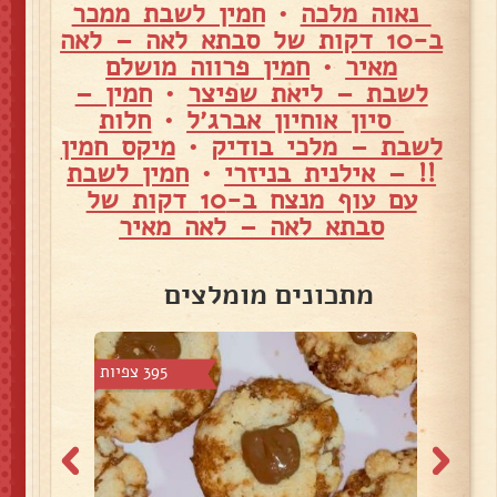
נאוה מלכה
•
חמין לשבת ממכר
ב-10 דקות של סבתא לאה – לאה
מאיר
•
חמין פרווה מושלם
לשבת – ליאת שפיצר
•
חמין –
סיון אוחיון אברג׳ל
•
חלות
לשבת – מלכי בודיק
•
מיקס חמין
!! – אילנית בניזרי
•
חמין לשבת
עם עוף מנצח ב-10 דקות של
סבתא לאה – לאה מאיר
מתכונים מומלצים
צפיות
395 צפיות