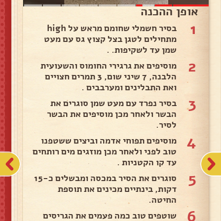
אופן ההכנה
1
בסיר חשמלי שחומם מראש על high
מתחילים לטגן בצל קצוץ גס עם מעט
שמן עד לשקיפות. .
2
מוסיפים את גרגירי החומוס והשעועית
הלבנה, 7 שיני שום, 3 תמרים חצויים
ואת התבלינים ומערבבים .
3
בסיר נפרד עם מעט שמן סוגרים את
הבשר ולאחר מכן מוסיפים את הבשר
לסיר.
4
מוסיפים תפוחי אדמה וביצים ששטפנו
טוב לפני ולאחר מכן מוזגים מים רותחים
עד קו הקטניות .
5
סוגרים את הסיר במכסה ומבשלים כ-15
דקות, בינתיים מכינים את תוספת
החיטה.
6
שוטפים טוב כמה פעמים את הגריסים