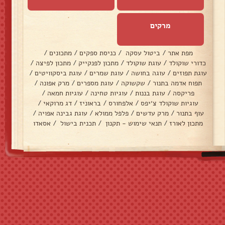
מרקים
מפת אתר
/
ביטול עסקה
/
כניסת ספקים
/
מתכונים
/
כדורי שוקולד
/
עוגת שוקולד
/
מתכון לפנקייק
/
מתכון לפיצה
/
עוגת תפוזים
/
עוגה בחושה
/
עוגת שמרים
/
עוגת ביסקוויטים
/
תפוח אדמה בתנור
/
שקשוקה
/
עוגת מספרים
/
מרק אפונה
/
פריקסה
/
עוגת בננות
/
עוגיות טחינה
/
עוגיות חמאה
/
עוגיות שוקולד צ׳יפס
/
אלפחורס
/
בראוניז
/
דג מרוקאי
/
עוף בתנור
/
מרק עדשים
/
פלפל ממולא
/
עוגת גבינה אפויה
/
מתכון לאורז
/
תנאי שימוש - תקנון
/
תכנית בישול
/
אסאדו