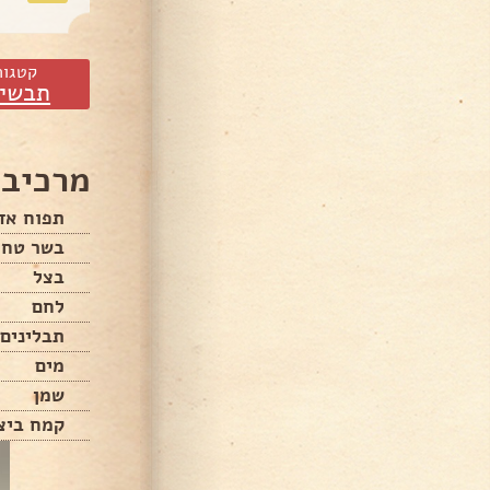
קטגור
תבשיל
מרכיבי
תפוח אד
בשר טחו
בצל
לחם
תבלינים
מים
שמן
קמח ביצ