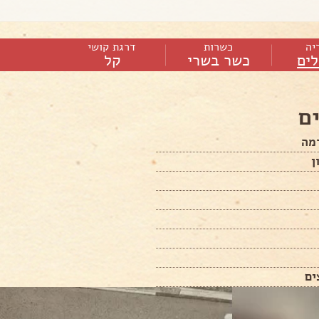
יה
כשרות
דרגת קושי
ים
כשר בשרי
קל
ם
מה
ן
ים