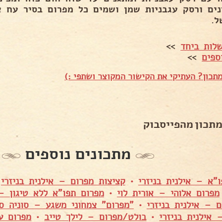
נים ורסק עגבניות שמן ושמים כל מפרום בסיר עח 
ל.
לות ביחד
>>
ספים
>>
תכון? העתיקי את הקישור המקוצר ושתפי :)
מתכון מהפייסבוק
מתכונים נוספים
"א – אילנית בניזרי
•
קציצות מפרום – אילנית בניזרי
•
מפרום אלוהי – אורית לוי
•
מפרום תפו"א ללא טיגון – 
ם – אילנית בניזרי
•
"מפרום" צמחוני משגע – סוניה סא
 אילנית בניזרי
•
בולט/מפרום – לילך טייב
•
מפרום ע