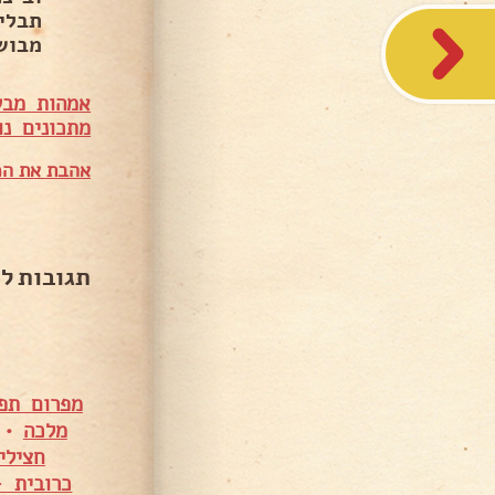
תבלי
מבוש
אמהות מבש
מתכונים נו
אהבת את המ
תגובות ל
מפרום תפו
מלכה
•
חצילי
כרובית –