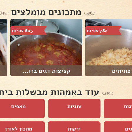
מתכונים מומלצים
782 צפיות
605 צפיות
פתיתים
קציצות דגים ברו...
עוד באמהות מבשלות ביח
גות
עוגיות
מאפים
ים
ירקות
מתכון לאורז