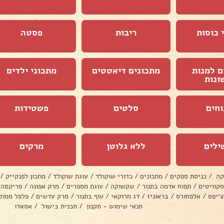
 כוסות
ריבות
פסטה
ם למנות
מתכונים דיאטטים
מתכוני ילדים
ונות
וחים
סלטים
פשטידות
ילים
ללא גלוטן
מרקים
קה
/
כניסת ספקים
/
מתכונים
/
כדורי שוקולד
/
עוגת שוקולד
/
מתכון לפנקייק
/
סקוויטים
/
תפוח אדמה בתנור
/
שקשוקה
/
עוגת מספרים
/
מרק אפונה
/
פריקסה
צ׳יפס
/
אלפחורס
/
בראוניז
/
דג מרוקאי
/
עוף בתנור
/
מרק עדשים
/
פלפל ממול
תנאי שימוש - תקנון
/
תכנית בישול
/
אסאדו