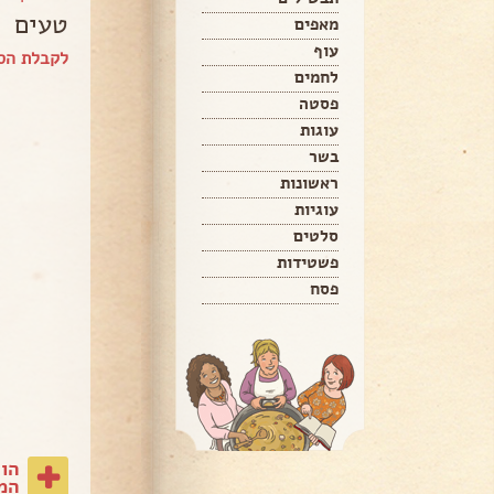
טעים
מאפים
עוף
לקבלת הס
לחמים
פסטה
עוגות
בשר
ראשונות
עוגיות
סלטים
פשטידות
פסח
הו
המת