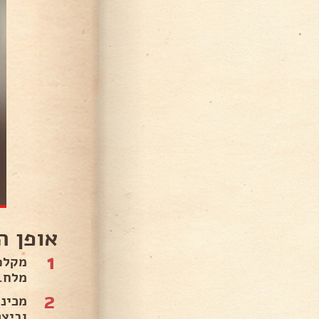
אופן ה
1
מלח.
2
מכינ
וביצ