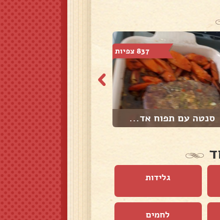
837 צפיות
639 צפיות
סנטה עם תפוח אד...
קציצות טונה
ד
גלידות
לחמים