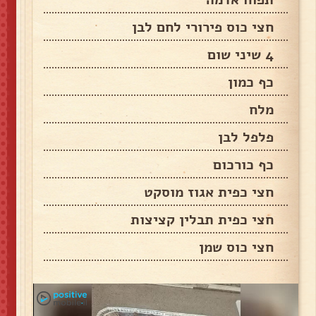
חצי כוס פירורי לחם לבן
4 שיני שום
כף כמון
מלח
פלפל לבן
כף כורכום
חצי כפית אגוז מוסקט
חצי כפית תבלין קציצות
חצי כוס שמן