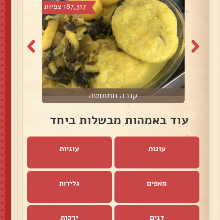
צפיות
187,317 צפיות
קובה חמוסטה
מ
עוד באמהות מבשלות ביחד
עוגות
עוגיות
מאפים
גלידות
דגים
ירקות