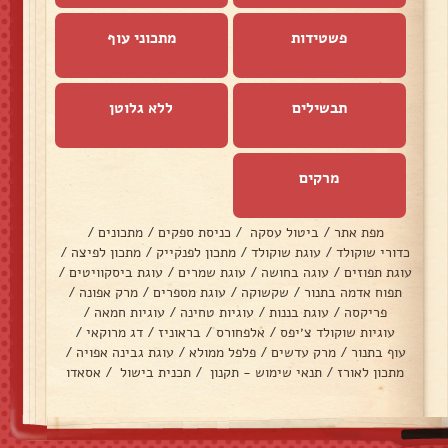
פשטידות
מתכוני עוף
תבשילים
ללא גלוטן
מרקים
מפת אתר
/
ביטול עסקה
/
כניסת ספקים
/
מתכונים
/
כדורי שוקולד
/
עוגת שוקולד
/
מתכון לפנקייק
/
מתכון לפיצה
/
עוגת תפוזים
/
עוגה בחושה
/
עוגת שמרים
/
עוגת ביסקוויטים
/
תפוח אדמה בתנור
/
שקשוקה
/
עוגת מספרים
/
מרק אפונה
/
פריקסה
/
עוגת בננות
/
עוגיות טחינה
/
עוגיות חמאה
/
עוגיות שוקולד צ׳יפס
/
אלפחורס
/
בראוניז
/
דג מרוקאי
/
עוף בתנור
/
מרק עדשים
/
פלפל ממולא
/
עוגת גבינה אפויה
/
מתכון לאורז
/
תנאי שימוש - תקנון
/
תכנית בישול
/
אסאדו