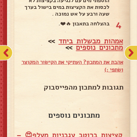
הוספתי מים עם לנגיעה בקציצות לא
לכסות את הקציצות במים בישול בערך
שעה ורבע על אש נמוכה .
4
בהצלחה בתאבון 🔥❤️.
אמהות מבשלות ביחד
>>
מתכונים נוספים
>>
אהבת את המתכון? העתיקי את הקישור המקוצר
ושתפי :)
תגובות למתכון מהפייסבוק
מתכונים נוספים
קציצות ברוטב עגבניות מעלף😍 –