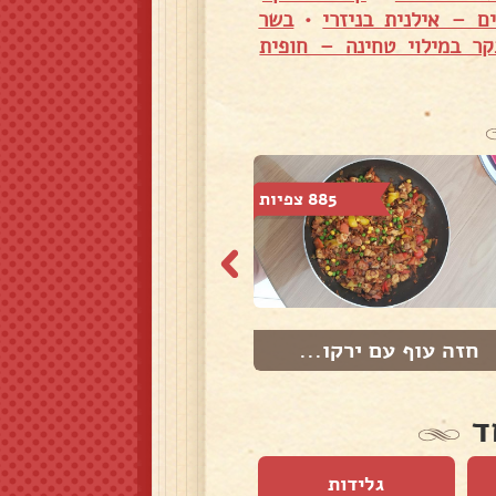
ם – אילנית בניזרי
•
בשר
קר במילוי טחינה – חופית
885 צפיות
568 צפיות
חזה עוף עם ירקו...
חזה עוף עם ירקו...
ד
גלידות