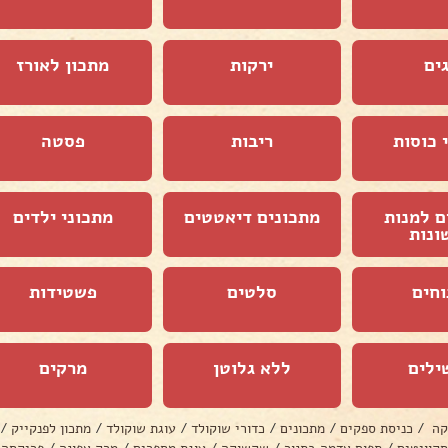
ים
ירקות
מתכון לאורז
 כוסות
ריבות
פסטה
ם למנות
מתכונים דיאטטים
מתכוני ילדים
ונות
וחים
סלטים
פשטידות
ילים
ללא גלוטן
מרקים
קה
/
כניסת ספקים
/
מתכונים
/
כדורי שוקולד
/
עוגת שוקולד
/
מתכון לפנקייק
/