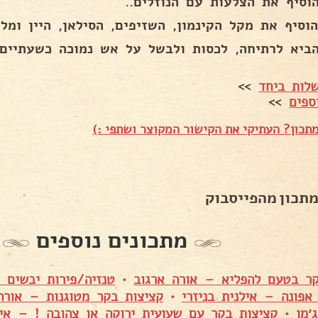
לות ביחד
>>
ספים
>>
תכון? העתיקי את הקישור המקוצר ושתפי :)
מתכון מהפייסבוק
מתכונים נוספים
קר בטעם להפליא – אורה ארגוב
•
טנזיה/פירות יבשים –
אפונה – אילנית בניזרי
•
קציצות בקר מטוגנות – אורה
׳מן
•
קציצות בקר עם שעועית ירוקה או צהובה ! – איל