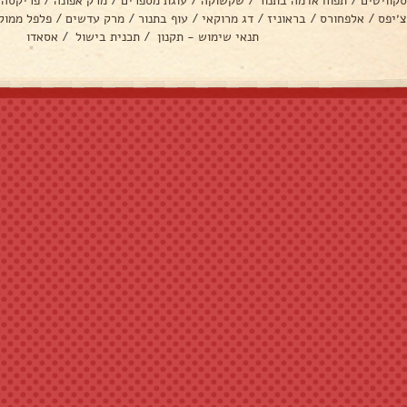
סקוויטים
/
תפוח אדמה בתנור
/
שקשוקה
/
עוגת מספרים
/
מרק אפונה
/
פריקסה
צ׳יפס
/
אלפחורס
/
בראוניז
/
דג מרוקאי
/
עוף בתנור
/
מרק עדשים
/
פלפל ממול
תנאי שימוש - תקנון
/
תכנית בישול
/
אסאדו