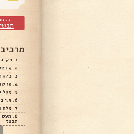
קטגור
תבשיל
מרכיבי
1. 1 ק"ג צלעות בקר פרוס
2. 4 בצלים יבשים פרוסים
3. 2/3 כוס יין לבן/ברנדי
4. 12 שזיפים יבשים
5. מקל קינמון
6. 1.5 כף סילאן
7. מלח ופלפל לפי הטעם
8. מעט 
הבצל