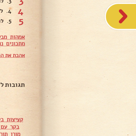
3
3. להוסיף את הצלעות עם הנוזלים..
4
4. להוסיף את מקל הקינמון, השזיפים, הסילאן, היין ומלח פלפל..
5
5. להביא לרתיחה, לכסות ולבשל על אש נמוכה כשעתיים ורבע. .
אמהות מבש
מתכונים נו
אהבת את המ
תגובות ל
קציצות ב
בקר עם 
מורן תורג