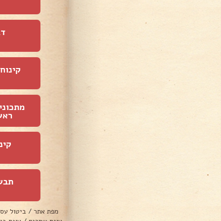
דג
קינוחי
מתכוני
ראש
קינ
תבש
מפת אתר
/
ביטול עס