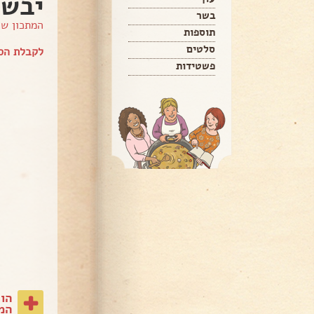
יבשי
בשר
המתכון ש
תוספות
סלטים
לקבלת הס
פשטידות
הו
המת