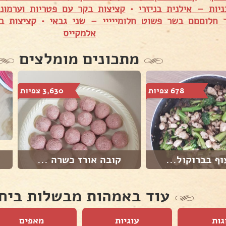
יות – אילנית בניזרי
•
קציצות בקר עם פטריות וערמוני
 חלוםםם בשר פשוט חלומייייי – שני גבאי
•
קציצות ב
אלמקייס
מתכונים מומלצים
678 צפיות
3,630 צפיות
ף בברוקול...
קובה אורז כשרה ...
עוד באמהות מבשלות ביח
גות
עוגיות
מאפים