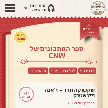
התחברות
והרשמה
אהבת את
הספר?
חפשי
מתכון
ספר המתכונים של
CNW
לכריכה >
לכל המתכונים >
תבשילים
>
שקשוקה תרד - ז'אנה
471
ויינשטוק
צפיות
המתכון של
CNW