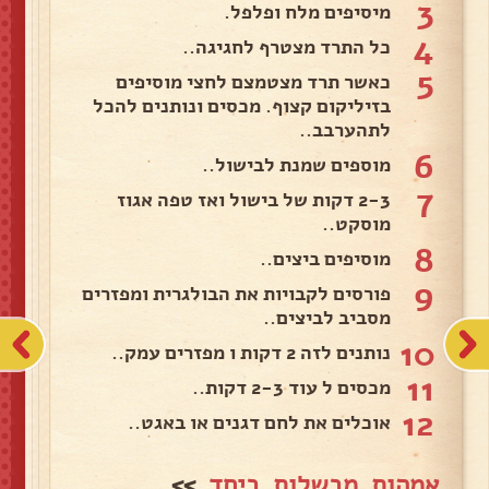
3
מיסיפים מלח ופלפל.
4
כל התרד מצטרף לחגיגה..
5
כאשר תרד מצטמצם לחצי מוסיפים
בזיליקום קצוף. מכסים ונותנים להכל
לתהערבב..
6
מוספים שמנת לבישול..
7
2-3 דקות של בישול ואז טפה אגוז
מוסקט..
8
מוסיפים ביצים..
9
פורסים לקבויות את הבולגרית ומפזרים
מסביב לביצים..
10
נותנים לזה 2 דקות ו מפזרים עמק..
11
מכסים ל עוד 2-3 דקות..
12
אוכלים את לחם דגנים או באגט..
אמהות מבשלות ביחד
>>