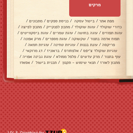
מרקים
מפת אתר
/
ביטול עסקה
/
כניסת ספקים
/
מתכונים
/
כדורי שוקולד
/
עוגת שוקולד
/
מתכון לפנקייק
/
מתכון לפיצה
/
עוגת תפוזים
/
עוגה בחושה
/
עוגת שמרים
/
עוגת ביסקוויטים
/
תפוח אדמה בתנור
/
שקשוקה
/
עוגת מספרים
/
מרק אפונה
/
פריקסה
/
עוגת בננות
/
עוגיות טחינה
/
עוגיות חמאה
/
עוגיות שוקולד צ׳יפס
/
אלפחורס
/
בראוניז
/
דג מרוקאי
/
עוף בתנור
/
מרק עדשים
/
פלפל ממולא
/
עוגת גבינה אפויה
/
מתכון לאורז
/
תנאי שימוש - תקנון
/
תכנית בישול
/
אסאדו