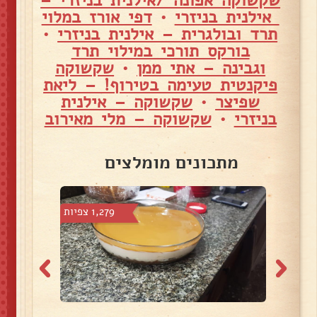
אילנית בניזרי
•
דפי אורז במלוי
תרד ובולגרית – אילנית בניזרי
•
בורקס תורכי במילוי תרד
וגבינה – אתי ממן
•
שקשוקה
פיקנטית טעימה בטירוף! – ליאת
שפיצר
•
שקשוקה – אילנית
בניזרי
•
שקשוקה – מלי מאירוב
מתכונים מומלצים
7 צפיות
1,279 צפיות