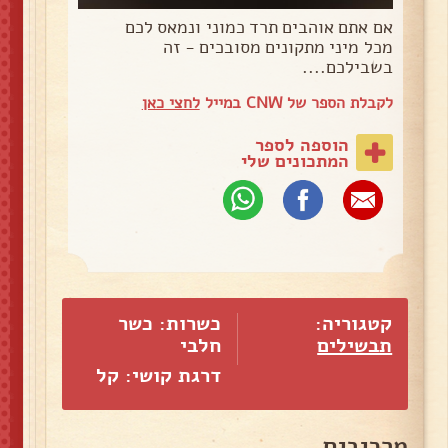
אם אתם אוהבים תרד כמוני ונמאס לכם
מכל מיני מתקונים מסובכים - זה
בשבילכם....
לקבלת הספר של CNW במייל
לחצי כאן
הוספה לספר
המתכונים שלי
קטגוריה:
כשרות: כשר
תבשילים
חלבי
דרגת קושי: קל
מרכיבים