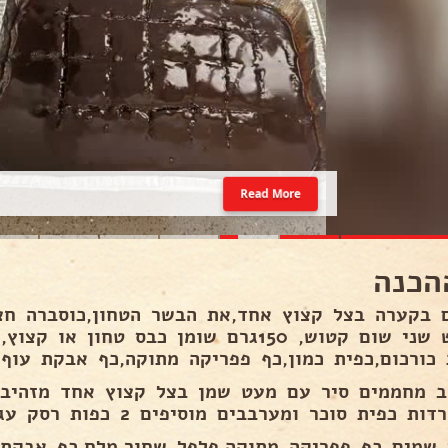
Read More
הכנה
 בקערה בצל קצוץ אחד,את הבשר הטחון,כוסברה חצי
שלוש שני שום קטוש, 150גרם שומן כבס טחון
 כורכום,כפית כמון,כף פפריקה מתוקה,כף אבקת עוף,
ב מחממים סיר עם מעט שמן בצל קצוץ אחד מזהיבים
ת כפית סוכר ומערבבים מוסיפים 2 כפות רסק עגבניות ומערבבים.
 שמים כף פפריקה מתוקה,פלפל שחור,מלח,כף אבקת ע