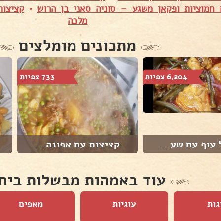
 חמוציות ופקאן משגע – סוניה סאני בן הרוש
•
קציצות
מלכה
מתכונים מומלצים
6,204 צפיות
733 צפיות
עוף עם שע...
קציצות עם אפונה...
עוד באמהות מבשלות ביח
גות
עוגיות
מאפים