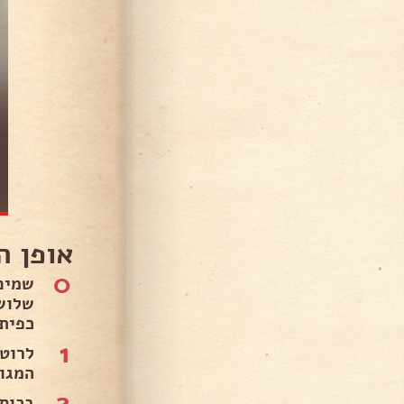
אופן ה
0
שמים
כפית
1
לרוט
המגורדו
2
בכוס