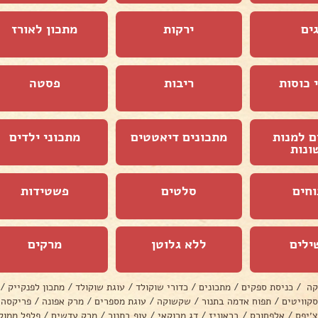
ים
ירקות
מתכון לאורז
 כוסות
ריבות
פסטה
ם למנות
מתכונים דיאטטים
מתכוני ילדים
ונות
וחים
סלטים
פשטידות
ילים
ללא גלוטן
מרקים
קה
/
כניסת ספקים
/
מתכונים
/
כדורי שוקולד
/
עוגת שוקולד
/
מתכון לפנקייק
/
סקוויטים
/
תפוח אדמה בתנור
/
שקשוקה
/
עוגת מספרים
/
מרק אפונה
/
פריקסה
צ׳יפס
/
אלפחורס
/
בראוניז
/
דג מרוקאי
/
עוף בתנור
/
מרק עדשים
/
פלפל ממול