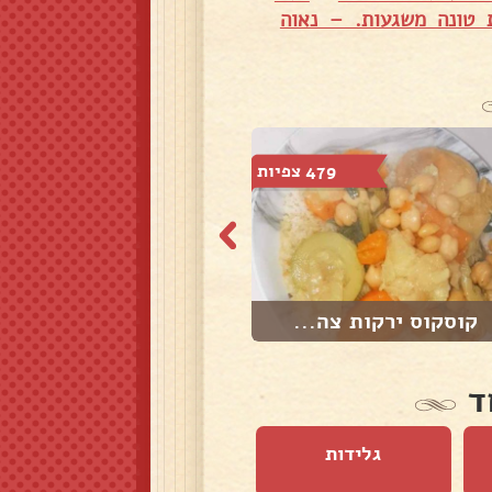
 טונה משגעות. – נאוה
479 צפיות
2,491 צפיות
קוסקוס ירקות צה...
מוקרם תפוחי אדמ...
ד
גלידות