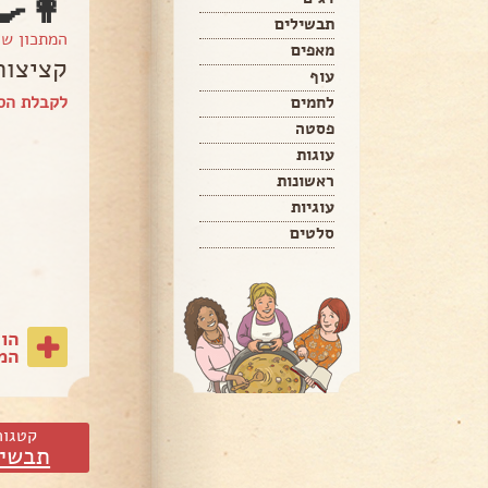
👩‍🍳
תבשילים
המתכון ש
מאפים
קציצות
עוף
לקבלת הספ
לחמים
פסטה
עוגות
ראשונות
עוגיות
סלטים
הו
המת
קטגור
תבשיל