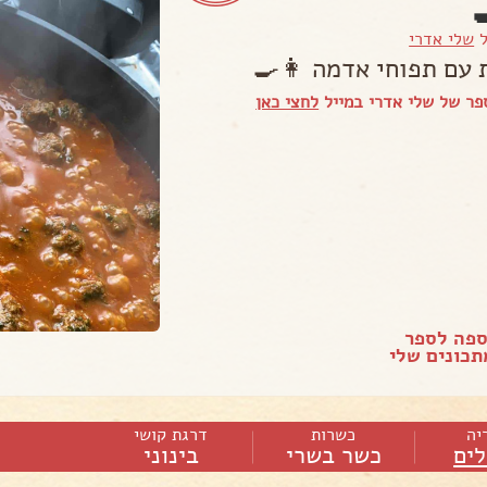
ל
שלי אדרי
 עם תפוחי אדמה 👩‍🍳
ר של שלי אדרי במייל
לחצי כאן
ספה לספר
כונים שלי
יה
כשרות
דרגת קושי
ים
כשר בשרי
בינוני