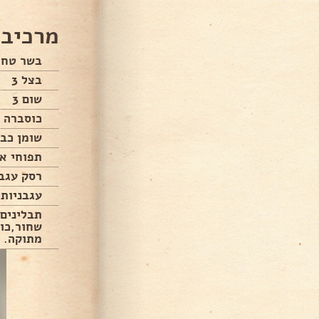
מרכיבי
בשר טחון
בצל 3
שום 3
כוסברה
שומן כב
תפוחי א
רסק עגבנ
עגבניות 
תבלינים
שחור,כור
מתוקה.