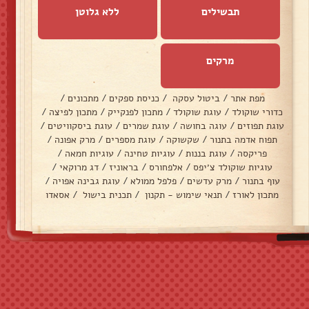
תבשילים
ללא גלוטן
מרקים
מפת אתר
/
ביטול עסקה
/
כניסת ספקים
/
מתכונים
/
כדורי שוקולד
/
עוגת שוקולד
/
מתכון לפנקייק
/
מתכון לפיצה
/
עוגת תפוזים
/
עוגה בחושה
/
עוגת שמרים
/
עוגת ביסקוויטים
/
תפוח אדמה בתנור
/
שקשוקה
/
עוגת מספרים
/
מרק אפונה
/
פריקסה
/
עוגת בננות
/
עוגיות טחינה
/
עוגיות חמאה
/
עוגיות שוקולד צ׳יפס
/
אלפחורס
/
בראוניז
/
דג מרוקאי
/
עוף בתנור
/
מרק עדשים
/
פלפל ממולא
/
עוגת גבינה אפויה
/
מתכון לאורז
/
תנאי שימוש - תקנון
/
תכנית בישול
/
אסאדו