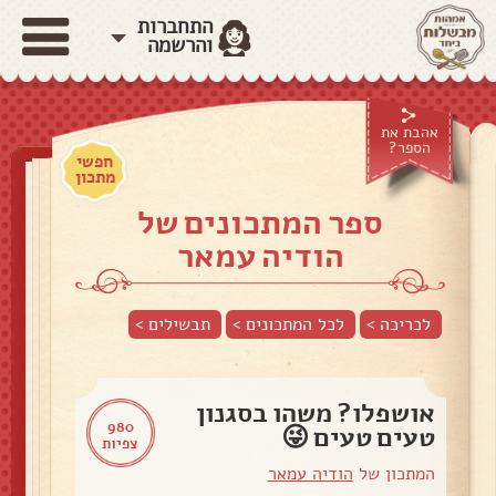
התחברות
והרשמה
אהבת את
הספר?
חפשי
מתכון
ספר המתכונים של
הודיה עמאר
לכריכה >
לכל המתכונים >
תבשילים
>
אושפלו? משהו בסגנון
980
טעים טעים 😜
צפיות
המתכון של
הודיה עמאר