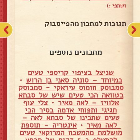
ושתפי :)
תגובות למתכון מהפייסבוק
מתכונים נוספים
שניצל בציפוי קריספי טעים
במיוחד – סוניה סאני בן הרוש
•
סמבוסק חומוס עיראקי - סמבוסק
בטוואה הכי טעים שיש של סבתא
אלוויז – לאה מאיר
•
צלי עוף
חגיגי ותפוחי אדמה בסיר הכי
טעים שתכינו של סבתא לאה –
לאה מאיר
•
אינטריה - תוספת
מושלמת מהמטבח המרוקאי טעים
להתעלף ב-5 דקות של סבתא