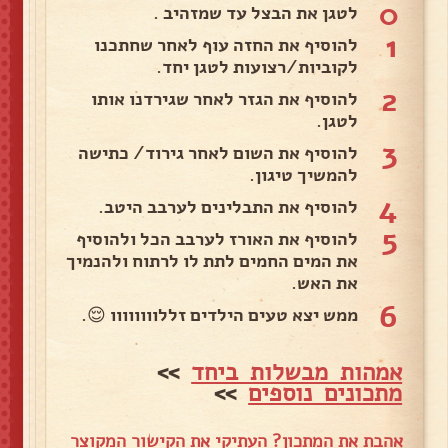
0
לטגן את הבצל עד שמזהיב .
1
להוסיף את החזה עוף לאחר שחתכנו
לקוביות/רצועות לטגן יחד.
2
להוסיף את הגזר לאחר שגירדנו אותו
לטגן.
3
להוסיף את השום לאחר גירוד/ כתישה
להמשיך טיגון.
4
להוסיף את התבלינים לערבב היטב.
5
להוסיף את האורז לערבב הכל ולהוסיף
את המים החמים לתת לו לרתוח ולהנמיך
את האש.
6
ממש יצא טעים הילדים זללוווווווו 😌.
אמהות מבשלות ביחד
>>
מתכונים נוספים
>>
אהבת את המתכון? העתיקי את הקישור המקוצר