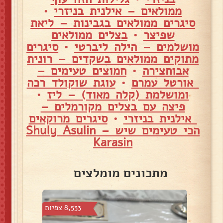
ממולאים – אילנית בניזרי
•
סיגרים ממולאים בגבינות – ליאת
שפיצר
•
בצלים ממולאים
מושלמים – הילה ליברטי
•
סיגרים
מתוקים ממולאים בשקדים – רונית
אבוחצירה
•
חמוצים טעימים –
אורטל עמרם
•
עוגת שוקולד רכה
ומושלמת (קלה מאוד) – ליז
•
פיצה עם בצלים מקורמלים –
אילנית בניזרי
•
סיגרים מרוקאים
הכי טעימים שיש – Shuly Asulin
Karasin
מתכונים מומלצים
צפיות
8,533 צפיות