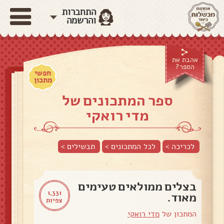
התחברות
והרשמה
אהבת את
הספר?
חפשי
מתכון
ספר המתכונים של
מדי רואקי
לכריכה >
לכל המתכונים >
תבשילים
>
בצלים ממולאים טעימים
1,331
מאוד.
צפיות
המתכון של
מדי רואקי