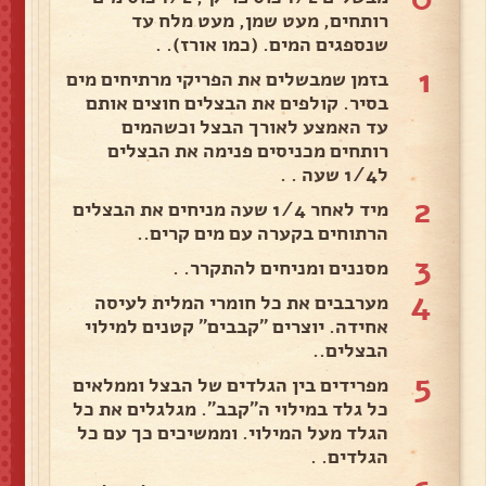
רותחים, מעט שמן, מעט מלח עד
שנספגים המים. (כמו אורז). .
1
בזמן שמבשלים את הפריקי מרתיחים מים
בסיר. קולפים את הבצלים חוצים אותם
עד האמצע לאורך הבצל וכשהמים
רותחים מכניסים פנימה את הבצלים
ל1/4 שעה . .
2
מיד לאחר 1/4 שעה מניחים את הבצלים
הרתוחים בקערה עם מים קרים..
3
מסננים ומניחים להתקרר. .
4
מערבבים את כל חומרי המלית לעיסה
אחידה. יוצרים "קבבים" קטנים למילוי
הבצלים..
5
מפרידים בין הגלדים של הבצל וממלאים
כל גלד במילוי ה"קבב". מגלגלים את כל
הגלד מעל המילוי. וממשיכים כך עם כל
הגלדים. .