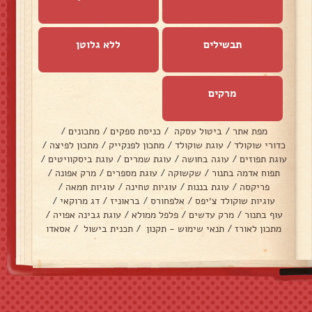
תבשילים
ללא גלוטן
מרקים
מפת אתר
/
ביטול עסקה
/
כניסת ספקים
/
מתכונים
/
כדורי שוקולד
/
עוגת שוקולד
/
מתכון לפנקייק
/
מתכון לפיצה
/
עוגת תפוזים
/
עוגה בחושה
/
עוגת שמרים
/
עוגת ביסקוויטים
/
תפוח אדמה בתנור
/
שקשוקה
/
עוגת מספרים
/
מרק אפונה
/
פריקסה
/
עוגת בננות
/
עוגיות טחינה
/
עוגיות חמאה
/
עוגיות שוקולד צ׳יפס
/
אלפחורס
/
בראוניז
/
דג מרוקאי
/
עוף בתנור
/
מרק עדשים
/
פלפל ממולא
/
עוגת גבינה אפויה
/
מתכון לאורז
/
תנאי שימוש - תקנון
/
תכנית בישול
/
אסאדו