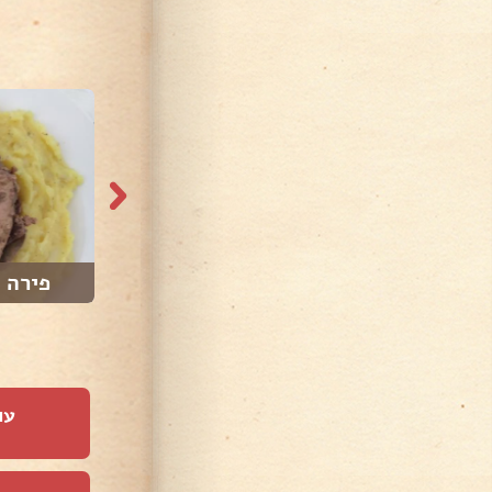
571 צפיות
403 צפיות
גונדי
פירה 
עו