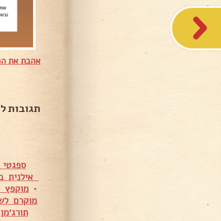
אהבת את המ
תגובות ל
ספגטי 
אילנית בנ
•
מוקפץ פ
מוקרם לשבועו
תורג׳מן
•