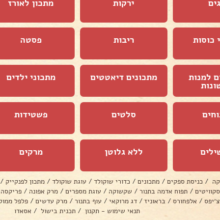
ים
ירקות
מתכון לאורז
 כוסות
ריבות
פסטה
ם למנות
מתכונים דיאטטים
מתכוני ילדים
ונות
וחים
סלטים
פשטידות
ילים
ללא גלוטן
מרקים
קה
/
כניסת ספקים
/
מתכונים
/
כדורי שוקולד
/
עוגת שוקולד
/
מתכון לפנקייק
/
סקוויטים
/
תפוח אדמה בתנור
/
שקשוקה
/
עוגת מספרים
/
מרק אפונה
/
פריקסה
צ׳יפס
/
אלפחורס
/
בראוניז
/
דג מרוקאי
/
עוף בתנור
/
מרק עדשים
/
פלפל ממול
תנאי שימוש - תקנון
/
תכנית בישול
/
אסאדו