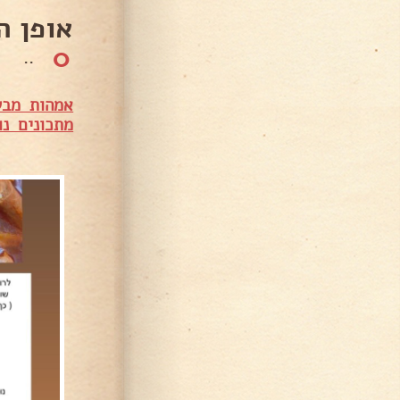
אופן ה
0
..
אמהות מבש
מתכונים נו