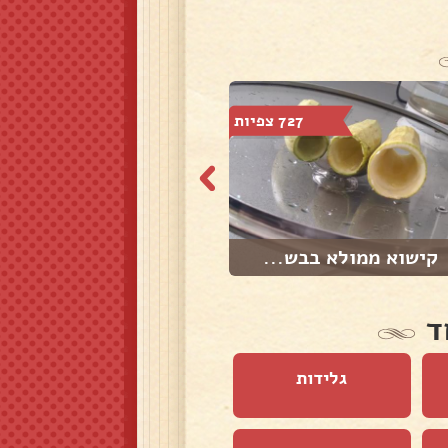
727 צפיות
495 צפיות
קישוא ממולא בבש...
קוגל תפוא
ד
גלידות