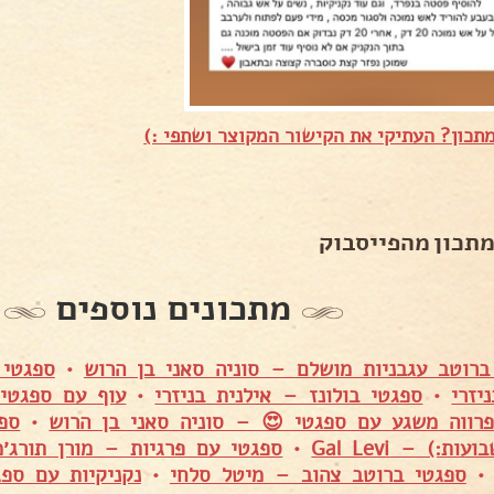
תכון? העתיקי את הקישור המקוצר ושתפי :)
מתכון מהפייסבוק
מתכונים נוספים
ברוטב עגבניות מושלם – סוניה סאני בן הרוש
•
ספגטי 
יזרי
•
ספגטי בולונז – אילנית בניזרי
•
עוף עם ספגטי
רווה משגע עם ספגטי 😍 – סוניה סאני בן הרוש
•
ספ
ת:) – Gal Levi
•
ספגטי עם פרגיות – מורן תורג׳מ
ספגטי ברוטב צהוב – מיטל סלחי
•
נקניקיות עם ספ