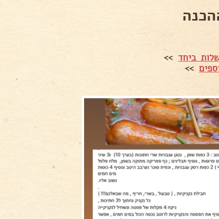
הכנה
לות ביחד
>>
ספים
>>