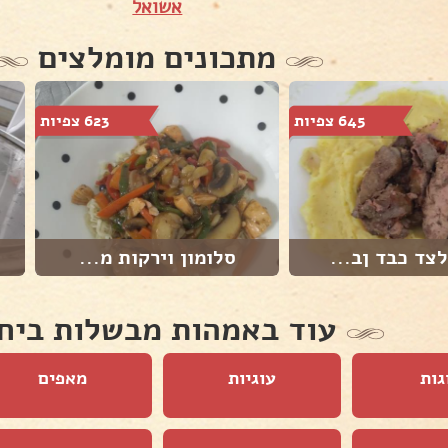
אשואל
מתכונים מומלצים
645 צפיות
623 צפיות
לצד כבד ןב...
סלומון וירקות מ...
עוד באמהות מבשלות ביח
גות
עוגיות
מאפים