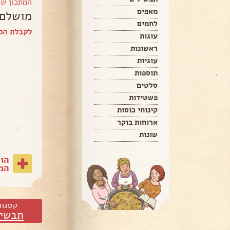
המתכון ש
מאפים
מושלם 
לחמים
לקבלת הס
עוגות
ראשונות
עוגיות
תוספות
סלטים
פשטידות
קינוחי כוסות
ארוחות בוקר
שונות
הו
המת
קטגור
תבשיל