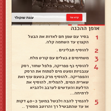
עוגת שוקולד
קרא עוד
אופן ההכנה
1
בסיר עם שמן חם לאדות את הבצל
הקצוץ עד השחמה קלה.
2
להוסיף תבלינים .
3
משחימים 2 בצלים עם קורט מלח.
4
להוסיף כף פפריקה, פלפל שחור, רסק
עגבניות ומעט מים לפתוח את הרסק
והפפריקה..להוסיף מרק בטעם עוף ואת
שארית המים, להמליח, להוסיף את
הדלעת והעדשים לערבב ולהביא
לרתיחה...
5
להנמיך להבה ולבשל במשך כ-40 דקות
או עד שהתבשיל רך והרוטב מסמיך ..