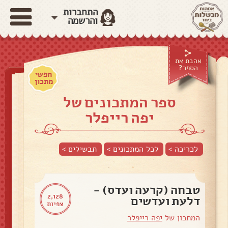
התחברות
והרשמה
אהבת את
הספר?
חפשי
מתכון
ספר המתכונים של
יפה רייפלר
לכריכה >
לכל המתכונים >
תבשילים
>
טבחה (קרעה ועדס) -
2,128
דלעת ועדשים
צפיות
המתכון של
יפה רייפלר