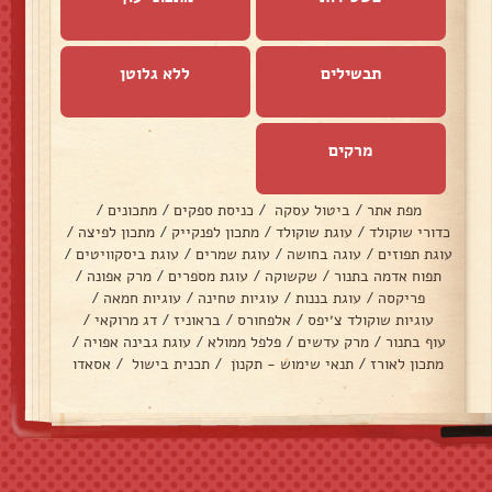
תבשילים
ללא גלוטן
מרקים
מפת אתר
/
ביטול עסקה
/
כניסת ספקים
/
מתכונים
/
כדורי שוקולד
/
עוגת שוקולד
/
מתכון לפנקייק
/
מתכון לפיצה
/
עוגת תפוזים
/
עוגה בחושה
/
עוגת שמרים
/
עוגת ביסקוויטים
/
תפוח אדמה בתנור
/
שקשוקה
/
עוגת מספרים
/
מרק אפונה
/
פריקסה
/
עוגת בננות
/
עוגיות טחינה
/
עוגיות חמאה
/
עוגיות שוקולד צ׳יפס
/
אלפחורס
/
בראוניז
/
דג מרוקאי
/
עוף בתנור
/
מרק עדשים
/
פלפל ממולא
/
עוגת גבינה אפויה
/
מתכון לאורז
/
תנאי שימוש - תקנון
/
תכנית בישול
/
אסאדו