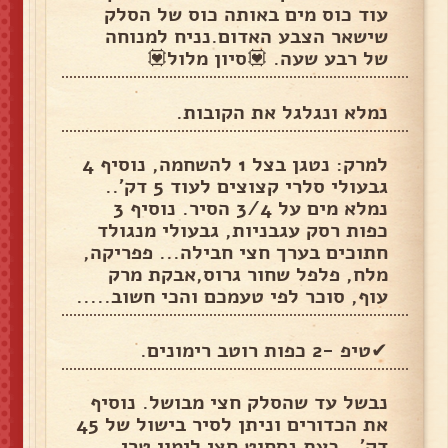
עוד כוס מים באותה כוס של הסלק
שישאר הצבע האדום.נניח למנוחה
של רבע שעה. 💟סיון מלול💟
נמלא ונגלגל את הקובות.
למרק: נטגן בצל 1 להשחמה, נוסיף 4
גבעולי סלרי קצוצים לעוד 5 דק'..
נמלא מים על 3/4 הסיר. נוסיף 3
כפות רסק עגבניות, גבעולי מנגולד
חתוכים בערך חצי חבילה... פפריקה,
מלח, פלפל שחור גרוס,אבקת מרק
עוף, סוכר לפי טעמכם והכי חשוב.....
✔טיפ -2 כפות רוטב רימונים.
נבשל עד שהסלק חצי מבושל. נוסיף
את הכדורים וניתן לסיר בישול של 45
דק'...כעת נסחוט חצי לימון טרי