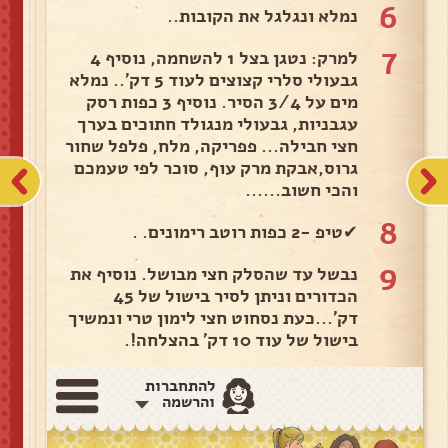
6
נמלא ונגלגל את הקובות..
7
למרק: נטגן בצל 1 להשחמה, נוסיף 4
גבעולי סלרי קצוצים לעוד 5 דק'.. נמלא
מים על 3/4 הסיר. נוסיף 3 כפות רסק
עגבניות, גבעולי מנגולד חתוכים בערך
חצי חבילה... פפריקה, מלח, פלפל שחור
גרוס,אבקת מרק עוף, סוכר לפי טעמכם
והכי חשוב......
8
✔טיפ -2 כפות רוטב רימונים. .
9
נבשל עד שהסלק חצי מבושל. נוסיף את
הכדורים וניתן לסיר בישול של 45
דק'...כעת נסחוט חצי לימון טרי ונמשיך
בישול של עוד 10 דק' בהצלחה!.
להתחברות
והרשמה