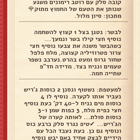
קובה סלק עם רוטב רימונים משגע
שנותן את הטעם של החמוץ מתוק🌹
מתכון: סיון מלול.
לבשר: נטגן בצל 1 קצוץ להשחמה
נוסיף חצי קילו בשר ונמעך...
כשהבשר משנה את צבעו נוסיף חצי
צרור פטרוזיליה קצוצה, מלח פלפל
שחור גרוס ומעט בהרט.נערבב נשפר
טעמים ונניח בצד. מדידה חד"פ
שתייה חמה.
למעטפת: נשטוף ונסנן 2 כוסות ג'ריש
נעביר אותו לקערה. נוסיף לו 4
כוסות מים נניח ל-40 דק' כעת נוסיף
חצי כפית מלח, 3 כפות שמן ו-3
כוסות סולת... לאותה קערה של
הג'ריש... ✔טיפ נגרד סלק כרבע כוס
ונוסיף גם כן. כעת נעבד הכל עם
הידיים לבצק אחיד באם יבש נוסיף