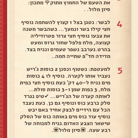
את הטעם של החמוץ מתוק🌹 מתכון:
סיון מלול. .
4
לבשר: נטגן בצל 1 קצוץ להשחמה נוסיף
חצי קילו בשר ונמעך... כשהבשר משנה
את צבעו נוסיף חצי צרור פטרוזיליה
קצוצה, מלח פלפל שחור גרוס ומעט
בהרט.נערבב נשפר טעמים ונניח בצד.
מדידה חד"פ שתייה חמה..
5
למעטפת: נשטוף ונסנן 2 כוסות ג'ריש
נעביר אותו לקערה. נוסיף לו 4 כוסות
מים נניח ל-40 דק' כעת נוסיף חצי כפית
מלח, 3 כפות שמן ו-3 כוסות סולת...
לאותה קערה של הג'ריש... ✔טיפ נגרד
סלק כרבע כוס ונוסיף גם כן. כעת נעבד
הכל עם הידיים לבצק אחיד באם יבש
נוסיף עוד כוס מים באותה כוס של הסלק
שישאר הצבע האדום.נניח למנוחה של
רבע שעה. 💟סיון מלול💟.