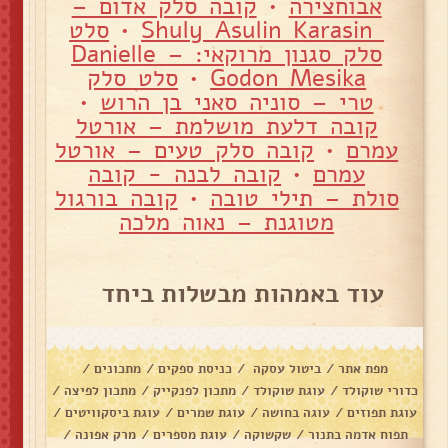
אבוחצירה
•
קובה סלק אדום –
Shuly Asulin Karasin
•
סלט
סלק סגנון מרוקאי: – Danielle
Godon Mesika
•
סלט סלק
טרי – סוניה סאני בן הרוש
•
קובה דלעת מושלמת – אורטל
עמרם
•
קובה סלק טעים – אורטל
עמרם
•
קובה לבנה - קובה
סולת – תילי טובה
•
קובה בורגול
מטוגנת – נאוה מלכה
עוד באמהות מבשלות ביחד
מפת אתר
/
ביטול עסקה
/
כניסת ספקים
/
מתכונים
/
כדורי שוקולד
/
עוגת שוקולד
/
מתכון לפנקייק
/
מתכון לפיצה
/
עוגת תפוזים
/
עוגה בחושה
/
עוגת שמרים
/
עוגת ביסקוויטים
/
תפוח אדמה בתנור
/
שקשוקה
/
עוגת מספרים
/
מרק אפונה
/