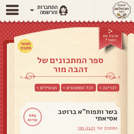
התחברות
והרשמה
אהבת את
הספר?
חפשי
מתכון
ספר המתכונים של
זהבה מור
לכריכה >
לכל המתכונים >
תבשילים
>
בשר ותפוח"א ברוטב
689
אסיאתי
צפיות
המתכון של
זהבה מור