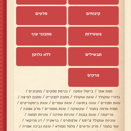
קינוחים
סלטים
פשטידות
מתכוני עוף
תבשילים
ללא גלוטן
מרקים
מפת אתר
/
ביטול עסקה
/
כניסת ספקים
/
מתכונים
/
כדורי שוקולד
/
עוגת שוקולד
/
מתכון לפנקייק
/
מתכון לפיצה
/
עוגת תפוזים
/
עוגה בחושה
/
עוגת שמרים
/
עוגת ביסקוויטים
/
תפוח אדמה בתנור
/
שקשוקה
/
עוגת מספרים
/
מרק אפונה
/
פריקסה
/
עוגת בננות
/
עוגיות טחינה
/
עוגיות חמאה
/
עוגיות שוקולד צ׳יפס
/
אלפחורס
/
בראוניז
/
דג מרוקאי
/
עוף בתנור
/
מרק עדשים
/
פלפל ממולא
/
עוגת גבינה אפויה
/