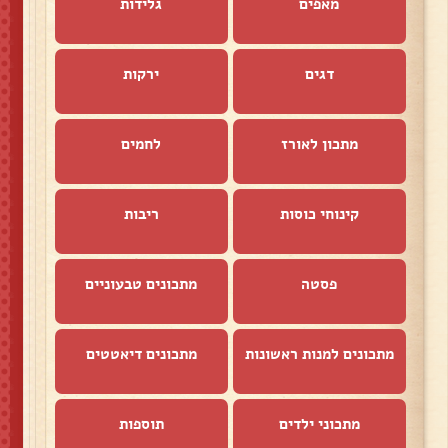
מאפים
גלידות
דגים
ירקות
מתכון לאורז
לחמים
קינוחי כוסות
ריבות
פסטה
מתכונים טבעוניים
מתכונים למנות ראשונות
מתכונים דיאטטים
מתכוני ילדים
תוספות