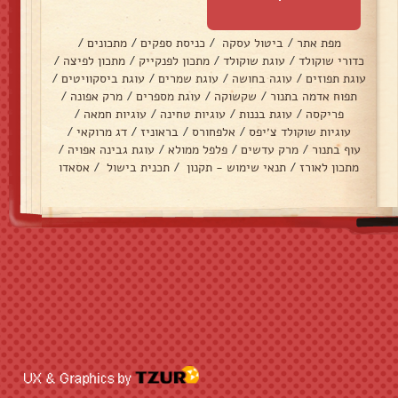
מפת אתר
/
ביטול עסקה
/
כניסת ספקים
/
מתכונים
/
כדורי שוקולד
/
עוגת שוקולד
/
מתכון לפנקייק
/
מתכון לפיצה
/
עוגת תפוזים
/
עוגה בחושה
/
עוגת שמרים
/
עוגת ביסקוויטים
/
תפוח אדמה בתנור
/
שקשוקה
/
עוגת מספרים
/
מרק אפונה
/
פריקסה
/
עוגת בננות
/
עוגיות טחינה
/
עוגיות חמאה
/
עוגיות שוקולד צ׳יפס
/
אלפחורס
/
בראוניז
/
דג מרוקאי
/
עוף בתנור
/
מרק עדשים
/
פלפל ממולא
/
עוגת גבינה אפויה
/
מתכון לאורז
/
תנאי שימוש - תקנון
/
תכנית בישול
/
אסאדו