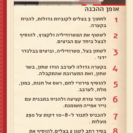
אופן ההכנה
1
לחתוך 3 בצלים לקוביות גדולות, להניח
בקערה.
2
לשטוף את הפטרוזיליה ולקצוץ, להוסיף
לבצל ביחד עם הביצים.
3
לטחון בצל, פטרוזיליה, וביצים בבלנדר
ידני .
4
בקערה גדולה לערבב הודו טחון, בשר
טחון, ואת התערובת שהתקבלה.
5
להוסיף פירורי לחם, ראס אל חנות, כמון,
מלח, לערבב.
6
ליצור צורת קציצה ולהניח בתבנית עם
נייר אפייה משומנת.
7
להכניס לתנור ל-10-8 דקות על 250
מעלות .
8
בסיר רחב לטגן 2 בצלים,להוסיף את