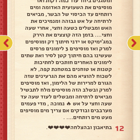
ומטגנים ביחד עוד כמה דקות ואז
מוסיפים את השעועית האדומה ומים
רותחים עד הכיסוי של הבשר, מביאים
לרתיחה על אש גבוהה ומנמיכים את
האש ומבשלים כשעה וחצי, אחרי שעה
וחצי…. בזמן הזה קוצצים את הירק
במג'ימיקס או ידני חיתוך דק ומוסיפים
למרק ואז מוסיפים 3 לימונים פרסים
שעשינו בהם חיתוך קטן לסיר ואת שתים
לימונים האחרים חותכים לחתיכות
קטנות או טוחנים במטחנת קפה, לא
לשכוח להוציא מהם את הגרעינים שזה
הגורם למרירות של הלימון, ואז מוסיפים
למרק ובשלב הזה מוסיפים מלח לתבשיל
מביאים לרתיחה ומבשלים לעוד שעה עד
שעה וחצי על אש 🔥 נמוכה , מדי פעמים
מערבבים ובודקים אם צריך מים מוסיפים
מעט מים רותחים…. .
12
בתיאבון ובהצלחה❤️❤️❤️❤️.