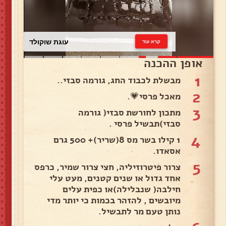
עוגת שוקולד
קרא עוד
אופן ההכנה
1
מבשלת לכבוד החג, גורמה סבזי..
2
מאכל פרסי💗.
3
מתכון לחורשת סבזי( גורמה
סבזי)תבשיל פרסי .
4
1 קילו בשר מס 8(שריר)+ 500 גרם
אסאדו.
5
צרור פיטרוזיליה, חצי צרור שמיר, כרפס
אחד גדול או שנים קטנים, מעט עלי
חילבה( שנבלילה)או כפית עלים
מיובשים , להזהר בכמות כי יותר מדי
נותן טעם מר לתבשיל.