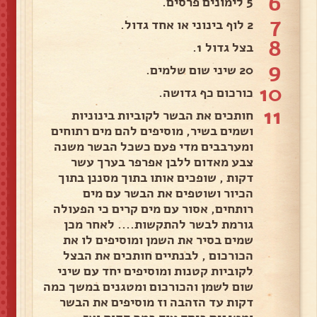
6
5 לימונים פרסים.
7
2 לוף בינוני או אחד גדול.
8
בצל גדול 1.
9
20 שיני שום שלמים.
10
כורכום כף גדושה.
11
חותכים את הבשר לקוביות בינוניות
ושמים בשיר, מוסיפים להם מים רתוחים
ומערבבים מדי פעם כשכל הבשר משנה
צבע מאדום ללבן אפרפר בערך עשר
דקות , שופכים אותו בתוך מסננן בתוך
הכיור ושוטפים את הבשר עם מים
רותחים, אסור עם מים קרים כי הפעולה
גורמת לבשר להתקשות.... לאחר מכן
שמים בסיר את השמן ומוסיפים לו את
הכורכום , לבנתיים חותכים את הבצל
לקוביות קטנות ומוסיפים יחד עם שיני
שום לשמן והכורכום ומטגנים במשך כמה
דקות עד הזהבה וז מוסיפים את הבשר