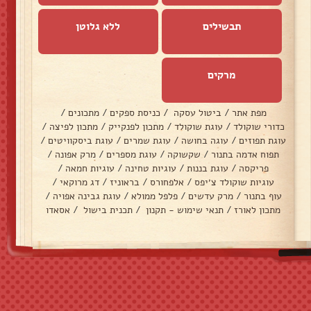
תבשילים
ללא גלוטן
מרקים
מפת אתר
/
ביטול עסקה
/
כניסת ספקים
/
מתכונים
/
כדורי שוקולד
/
עוגת שוקולד
/
מתכון לפנקייק
/
מתכון לפיצה
/
עוגת תפוזים
/
עוגה בחושה
/
עוגת שמרים
/
עוגת ביסקוויטים
/
תפוח אדמה בתנור
/
שקשוקה
/
עוגת מספרים
/
מרק אפונה
/
פריקסה
/
עוגת בננות
/
עוגיות טחינה
/
עוגיות חמאה
/
עוגיות שוקולד צ׳יפס
/
אלפחורס
/
בראוניז
/
דג מרוקאי
/
עוף בתנור
/
מרק עדשים
/
פלפל ממולא
/
עוגת גבינה אפויה
/
מתכון לאורז
/
תנאי שימוש - תקנון
/
תכנית בישול
/
אסאדו