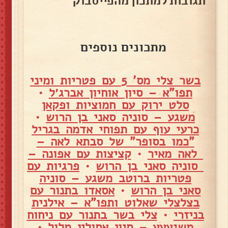
תגובות למתכון מהפייסבוק
מתכונים נוספים
בשר צלי מס' 5 עם פטריות ומיני
תפו"א – סיון אוחיון אברג׳ל
•
סלט ירוק עם חמוציות ופקאן
משגע – סוניה סאני בן הרוש
•
כרעי עוף עם תפוחי אדמה בגריל
"כמו בסופר" של סבתא לאה –
לאה מאיר
•
קציצות עם אפונה –
סוניה סאני בן הרוש
•
פרגיות עם
פטריות ברוטב משגע – סוניה
סאני בן הרוש
•
אסאדו בתנור עם
בצלצלי שאלוט ותפו"א – אילנית
בניזרי
•
צלי בשר בתנור עם ניחוח
משגעעע – סיון אסולין מלול
•