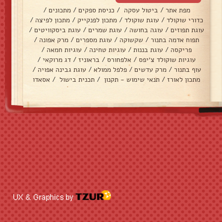
מפת אתר
/
ביטול עסקה
/
כניסת ספקים
/
מתכונים
/
כדורי שוקולד
/
עוגת שוקולד
/
מתכון לפנקייק
/
מתכון לפיצה
/
עוגת תפוזים
/
עוגה בחושה
/
עוגת שמרים
/
עוגת ביסקוויטים
/
תפוח אדמה בתנור
/
שקשוקה
/
עוגת מספרים
/
מרק אפונה
/
פריקסה
/
עוגת בננות
/
עוגיות טחינה
/
עוגיות חמאה
/
עוגיות שוקולד צ׳יפס
/
אלפחורס
/
בראוניז
/
דג מרוקאי
/
עוף בתנור
/
מרק עדשים
/
פלפל ממולא
/
עוגת גבינה אפויה
/
מתכון לאורז
/
תנאי שימוש - תקנון
/
תכנית בישול
/
אסאדו