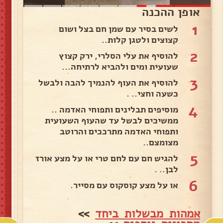
אופן ההכנה
1
לשים בסיר עם שמן חם בצל ושום
קצוצים ולטגן קלות..
2
להוסיף את עלי הסלרי, ירק קצוץ
שעועית ומים ולהביא לרתיחה...
3
להוסיף את העוף להנמיך להבה ולבשל
כשעה וחצי.. .
4
מוסיפים תבלינים ותפוחי האדמה ..
ממשיכים לבשל עד שהעוף השעועית
ותפוחי האדמה מתרככים והרוטב
מצומצם..
5
להגיש חם עם לחם טרי או על מצע אורז
לבן.. .
6
או על מצע קוסקוס עם מסייר.
אמהות מבשלות ביחד
>>