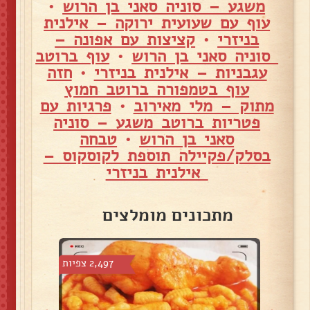
משגע – סוניה סאני בן הרוש
•
עוף עם שעועית ירוקה – אילנית
בניזרי
•
קציצות עם אפונה –
סוניה סאני בן הרוש
•
עוף ברוטב
עגבניות – אילנית בניזרי
•
חזה
עוף בטמפורה ברוטב חמוץ
מתוק – מלי מאירוב
•
פרגיות עם
פטריות ברוטב משגע – סוניה
סאני בן הרוש
•
טבחה
בסלק/פקיילה תוספת לקוסקוס –
אילנית בניזרי
מתכונים מומלצים
צפיות
2,497 צפיות