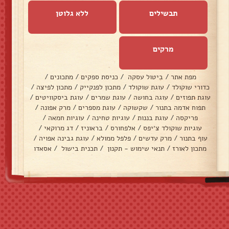
תבשילים
ללא גלוטן
מרקים
מפת אתר
/
ביטול עסקה
/
כניסת ספקים
/
מתכונים
/
כדורי שוקולד
/
עוגת שוקולד
/
מתכון לפנקייק
/
מתכון לפיצה
/
עוגת תפוזים
/
עוגה בחושה
/
עוגת שמרים
/
עוגת ביסקוויטים
/
תפוח אדמה בתנור
/
שקשוקה
/
עוגת מספרים
/
מרק אפונה
/
פריקסה
/
עוגת בננות
/
עוגיות טחינה
/
עוגיות חמאה
/
עוגיות שוקולד צ׳יפס
/
אלפחורס
/
בראוניז
/
דג מרוקאי
/
עוף בתנור
/
מרק עדשים
/
פלפל ממולא
/
עוגת גבינה אפויה
/
מתכון לאורז
/
תנאי שימוש - תקנון
/
תכנית בישול
/
אסאדו