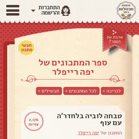
התחברות
והרשמה
אהבת את
הספר?
חפשי
מתכון
ספר המתכונים של
יפה רייפלר
לכריכה >
לכל המתכונים >
תבשילים
>
טבחה לוביה בלחדר'ה
2,176
עם עוף
צפיות
המתכון של
יפה רייפלר