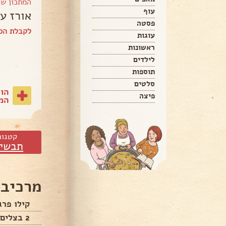
המתכון ש
עוף
אורז ע
פסטה
לקבלת הספ
עוגות
ראשונות
לילדים
תוספות
סלטים
הו
פיצה
המת
קטגור
תבשיל
מרכיבי
קילו פרג
2 בצלים