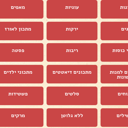
גות
עוגיות
מאפים
ים
ירקות
מתכון לאורז
 כוסות
ריבות
פסטה
ם למנות
מתכונים דיאטטים
מתכוני ילדים
ונות
וחים
סלטים
פשטידות
ילים
ללא גלוטן
מרקים