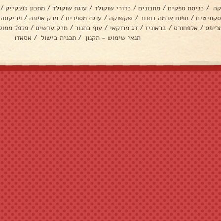
קה
/
כניסת ספקים
/
מתכונים
/
כדורי שוקולד
/
עוגת שוקולד
/
מתכון לפנקייק
/
סקוויטים
/
תפוח אדמה בתנור
/
שקשוקה
/
עוגת מספרים
/
מרק אפונה
/
פריקסה
צ׳יפס
/
אלפחורס
/
בראוניז
/
דג מרוקאי
/
עוף בתנור
/
מרק עדשים
/
פלפל ממול
תנאי שימוש - תקנון
/
תכנית בישול
/
אסאדו