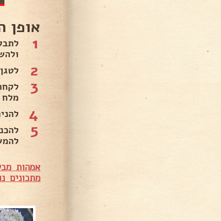
אופן ה
1
לתבל
ולהש
2
לטגן 2בצלים קצוצים עד להזהבה אפילו קצת השחמה(לא
3
לקחת
מלח 
4
להניח א
5
להמש
אמהות מבש
מתכונים נו