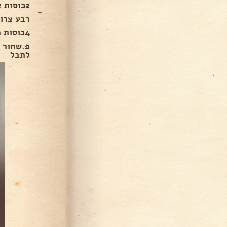
2כוסות אורז
רבע צרור
4כוסות מים
פ.שחור ג
לתבל