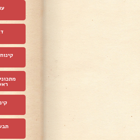
עו
דג
קינוחי
מתכוני
ראש
קינ
תבש