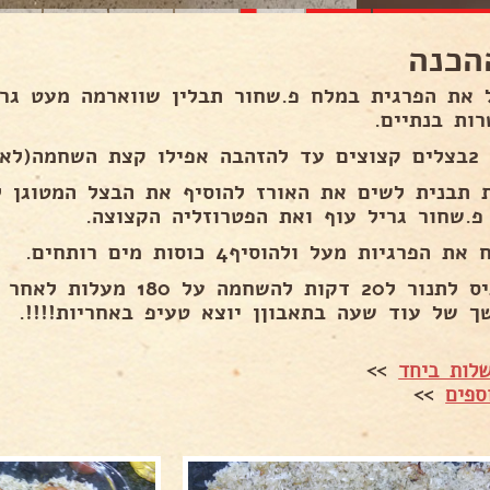
הכנה
 את הפרגית במלח פ.שחור תבלין שווארמה מעט גר
רות בנתיים.
 לשרוף רק).
 תבנית לשים את האורז להוסיף את הבצל המטוגן לה
פ.שחור גריל עוף ואת הפטרוזליה הקצוצה.
ת הפרגיות מעל ולהוסיף4 כוסות מים רותחים.
להכניס לתנור ל20 דקות להשח
ך של עוד שעה בתאבוןן יוצא טעיפ באחריות!!!!.
לות ביחד
>>
ספים
>>