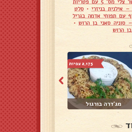
בשר צלי מס' 5 עם פטריות
– אילנית בניזרי
•
סלט
ף עם תפוחי אדמה בגריל
 סוניה סאני בן הרוש
•
בן הרוש
2,175 צפיות
1,864 צפיות
מג'דרה בורגול
מוקפץ
ד