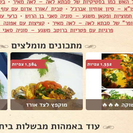
ל האש כמו בסטיקיות של סבתא לאה – לאה מאיר
•
ו"א – סיון אוחיון אברג׳ל
•
טבית /אורז אדום עם עוף 
חמוציות ופקאן משגע – סוניה סאני בן הרוש
•
כרעי עו
ופר" של סבתא לאה – לאה מאיר
•
קציצות עם אפונה –
פרגיות עם פטריות ברוטב משגע – סוניה סאני 
מתכונים מומלצים
1,552 צפיות
1,584 צפיות
קה 🔥🔥🔥
מוקפץ לצד אורז
עוד באמהות מבשלות ביח