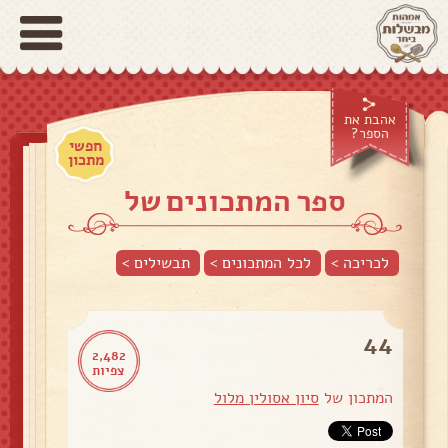
אהבת את
הספר?
חפשי
מתכון
ספר המתכונים של
לכריכה >
לכל המתכונים >
תבשילים
>
44
2,482
צפיות
המתכון של
סיון אסולין מלול