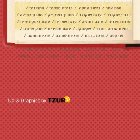
מפת אתר
/
ביטול עסקה
/
כניסת ספקים
/
מתכונים
/
כדורי שוקולד
/
עוגת שוקולד
/
מתכון לפנקייק
/
מתכון לפיצה
/
עוגת תפוזים
/
עוגה בחושה
/
עוגת שמרים
/
עוגת ביסקוויטים
/
תפוח אדמה בתנור
/
שקשוקה
/
עוגת מספרים
/
מרק אפונה
/
פריקסה
/
עוגת בננות
/
עוגיות טחינה
/
עוגיות חמאה
/
עוגיות שוקולד צ׳יפס
/
אלפחורס
/
בראוניז
/
דג מרוקאי
/
עוף בתנור
/
מרק עדשים
/
פלפל ממולא
/
עוגת גבינה אפויה
/
מתכון לאורז
/
תנאי שימוש - תקנון
/
תכנית בישול
/
אסאדו