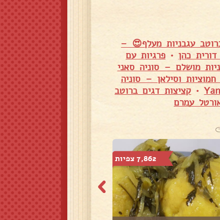
רוטב עגבניות מעלף😍 –
דורית כהן
•
פרגיות עם
יות מושלם – סוניה סאני
חמוציות וסילאן – סוניה
•
קציצות דגים ברוטב
ורטל עמרם
7,862 צפיות
17,493 צפיות