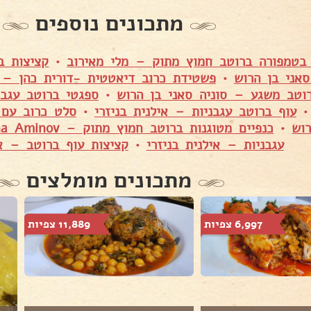
מתכונים נוספים
בטמפורה ברוטב חמוץ מתוק – מלי מאירוב
•
קציצות ב
אני בן הרוש
•
פשטידת כרוב דיאטטית -דורית כהן – 
וטב משגע – סוניה סאני בן הרוש
•
ספגטי ברוטב עגבנ
עוף ברוטב עגבניות – אילנית בניזרי
•
סלט כרוב עם 
רוש
•
כנפיים מטוגנות ברוטב חמוץ מתוק – Yana Aminov
עגבניות – אילנית בניזרי
•
קציצות עוף ברוטב – א
מתכונים מומלצים
6,997 צפיות
11,889 צפיות