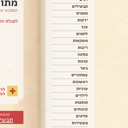
מתו
תבשילים
המתכון ש
מאפים
ירקות
לקבלת הספ
עוף
לחמים
משקאות
ריבות
פסטה
עוגות
בשר
צמחוניים
ראשונות
הו
עוגיות
המת
לילדים
תוספות
קינוחים
קטגור
סלטים
תבשיל
פשטידות