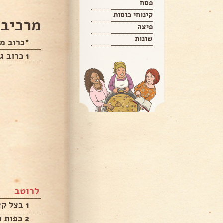
פסח
קינוחי כוסות
מרכיבי
פיצה
שונות
*כרוב מ
1 כרוב גדול ושלם
לרוטב
1 בצל קצוץ דק
2 כפות רסק עגבניות