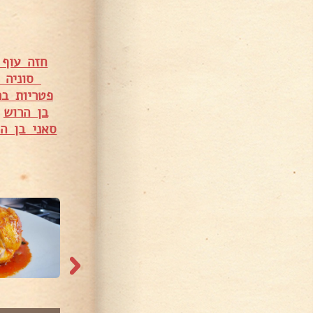
חזה עוף 
סוניה ס
פטריות בר
בן הרוש
•
סאני בן ה
11,696 צפיות
11,359 צפיות