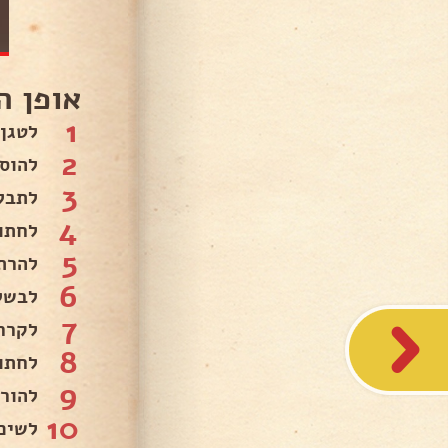
אופן ה
1
לטגן
2
להוסי
3
לתבל
4
לחתו
5
להרת
6
לבשל
7
לקרר
8
לחתוך
9
להור
10
לשים במרכז 