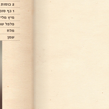
2 כוסות מים
1 כף סוכר
מיץ מלימ
פלפל שח
מלח
שמן