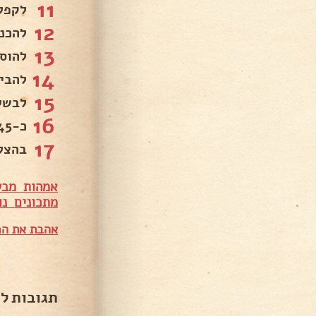
11
לקפל
12
להכני
13
להוס
14
להבי
15
לבשל
16
כ-45 דקות .
17
בהצל
אמהות מבש
מתכונים נו
אהבת את המ
תגובות ל