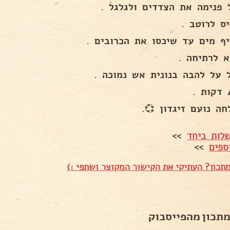
 פנימה את הצדדים ולגלגל .
ס לרוטב .
יף מים עד שיכסו את הכרובים .
א לרתיחה .
 על להבה בנונית אש נמוכה .
חה נועם זיגדון 💞.
לות ביחד
>>
ספים
>>
תכון? העתיקי את הקישור המקוצר ושתפי :)
מתכון מהפייסבוק