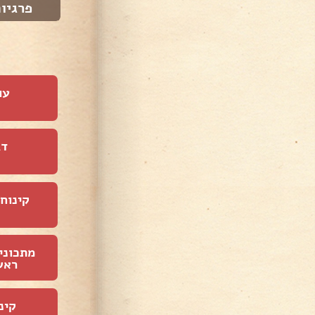
פלפל ממולא באור...
פרגיו
עו
דג
קינוחי
מתכוני
ראש
קינ