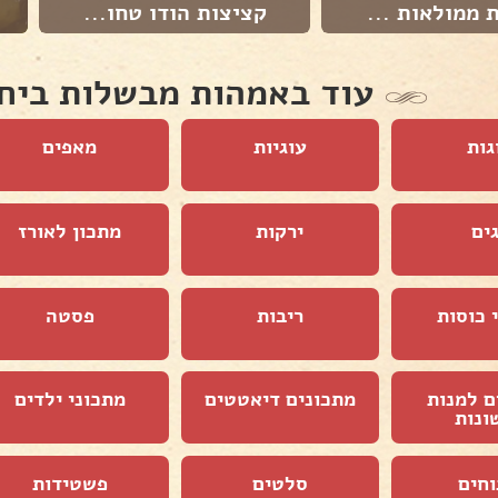
ת ממולאות ...
קציצות הודו טחו...
עוד באמהות מבשלות ביח
גות
עוגיות
מאפים
ים
ירקות
מתכון לאורז
 כוסות
ריבות
פסטה
ם למנות
מתכונים דיאטטים
מתכוני ילדים
ונות
וחים
סלטים
פשטידות