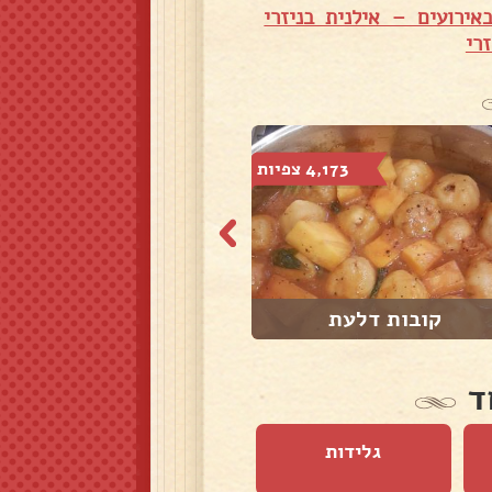
אירועים – אילנית בניזרי
רי
4,173 צפיות
3,771 צפיות
קובות דלעת
קובה סלק
ד
גלידות