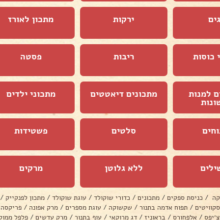
ים
ירקות
מתכון לאורז
 כוסות
ריבות
פסטה
ם למנות
מתכונים דיאטטים
מתכוני ילדים
ונות
וחים
סלטים
פשטידות
ילים
ללא גלוטן
מרקים
קה
/
כניסת ספקים
/
מתכונים
/
כדורי שוקולד
/
עוגת שוקולד
/
מתכון לפנקייק
/
סקוויטים
/
תפוח אדמה בתנור
/
שקשוקה
/
עוגת מספרים
/
מרק אפונה
/
פריקסה
צ׳יפס
/
אלפחורס
/
בראוניז
/
דג מרוקאי
/
עוף בתנור
/
מרק עדשים
/
פלפל ממול