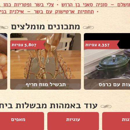
ושלם – סוניה סאני בן הרוש
•
צלי בשר ופטריות כמו ב
•
תחתיות ארטישוק עם בשר – אילנית בניז
מתכונים מומלצים
2,357 צפיות
5,807 צפיות
ות עם כרפס
תבשיל מוח חריף
עוד באמהות מבשלות ביח
גות
עוגיות
מאפים