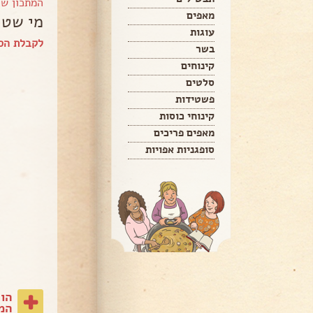
המתכון ש
מאפים
מי שטו
עוגות
לקבלת הס
בשר
קינוחים
סלטים
פשטידות
קינוחי כוסות
מאפים פריכים
סופגניות אפויות
הו
המת