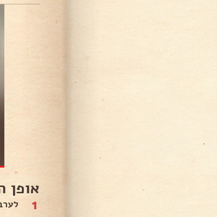
אופן ה
1
לערב