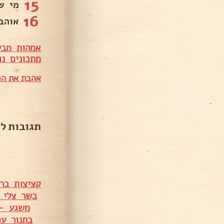
15
מי ש
16
אוהב
אמהות מבש
מתכונים נו
אהבת את המ
תגובות ל
קציצות בר
בשר צלי מס' 5 עם פטריות ומיני תפו"א –
משגע – 
בתנור עם