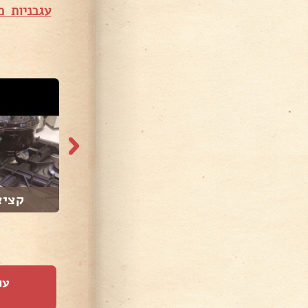
עגבניות מ
2,923 צפיות
2,779 צפיות
שקשוקה תרד
קציצ
עו