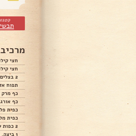
קטגור
תבשיל
מרכיבי
חצי קילו
חצי קילו
2 בצלים מגורדים
תפוח אדמ
כף מרק 
כף אורגנ
כפית פלפ
כפית מל
2 כפות שמן
1 ביצה.