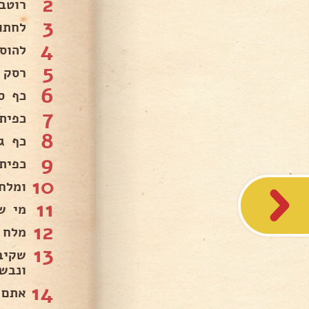
2
רוטב
3
לחתו
4
להוסיף 2 שיני 
5
רסק 
6
כף סו
7
כפית 
8
כף ג
9
כפית
10
ומלח
11
מי ש
12
מלח 
13
שקיב
ונבשל
14
אתם 