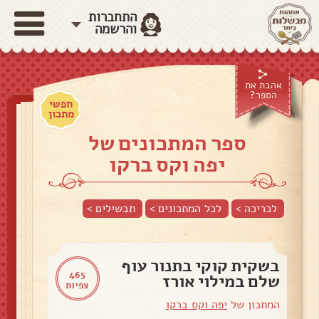
התחברות
והרשמה
אהבת את
הספר?
חפשי
מתכון
ספר המתכונים של
יפה וקס ברקו
לכריכה >
לכל המתכונים >
תבשילים
>
בשקית קוקי בתנור עוף
465
שלם במילוי אורז
צפיות
המתכון של
יפה וקס ברקו