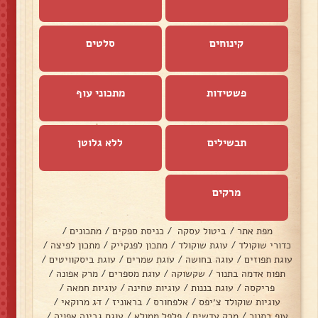
קינוחים
סלטים
פשטידות
מתכוני עוף
תבשילים
ללא גלוטן
מרקים
מפת אתר
/
ביטול עסקה
/
כניסת ספקים
/
מתכונים
/
כדורי שוקולד
/
עוגת שוקולד
/
מתכון לפנקייק
/
מתכון לפיצה
/
עוגת תפוזים
/
עוגה בחושה
/
עוגת שמרים
/
עוגת ביסקוויטים
/
תפוח אדמה בתנור
/
שקשוקה
/
עוגת מספרים
/
מרק אפונה
/
פריקסה
/
עוגת בננות
/
עוגיות טחינה
/
עוגיות חמאה
/
עוגיות שוקולד צ׳יפס
/
אלפחורס
/
בראוניז
/
דג מרוקאי
/
עוף בתנור
/
מרק עדשים
/
פלפל ממולא
/
עוגת גבינה אפויה
/