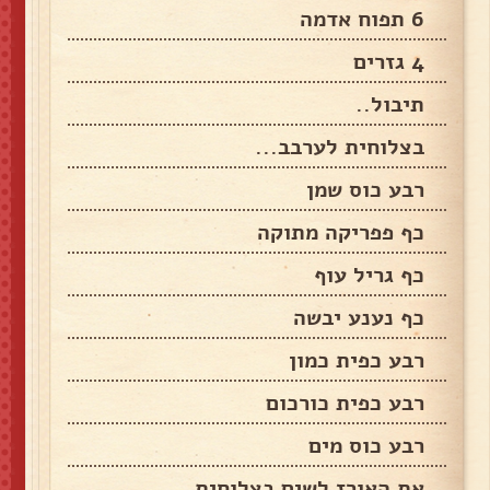
6 תפוח אדמה
4 גזרים
תיבול..
בצלוחית לערבב...
רבע כוס שמן
כף פפריקה מתוקה
כף גריל עוף
כף נענע יבשה
רבע כפית כמון
רבע כפית כורכום
רבע כוס מים
את האורז לשים בצלוחית