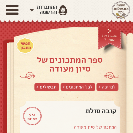
התחברות
והרשמה
אהבת את
הספר?
חפשי
מתכון
ספר המתכונים של
סיון מעודה
לכריכה >
לכל המתכונים >
תבשילים
>
קובה סולת
572
צפיות
המתכון של
סיון מעודה