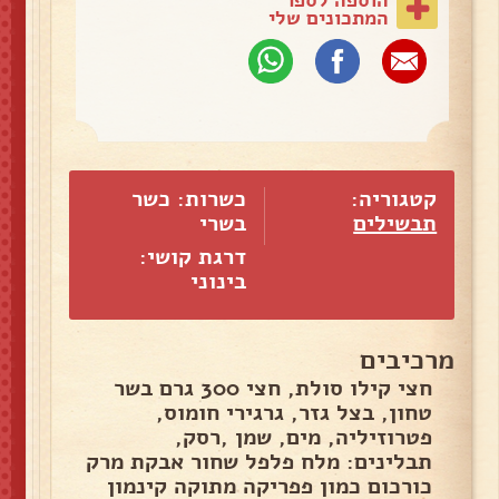
המתכונים שלי
קטגוריה:
כשרות: כשר
תבשילים
בשרי
דרגת קושי:
בינוני
מרכיבים
חצי קילו סולת, חצי 300 גרם בשר
טחון, בצל גזר, גרגירי חומוס,
פטרוזיליה, מים, שמן ,רסק,
תבלינים: מלח פלפל שחור אבקת מרק
כורכום כמון פפריקה מתוקה קינמון