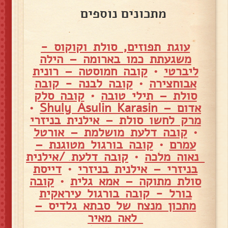
מתכונים נוספים
עוגת תפוזים, סולת וקוקוס -
משגעתת כמו בארומה – הילה
ליברטי
•
קובה חמוסטה – רונית
אבוחצירה
•
קובה לבנה - קובה
סולת – תילי טובה
•
קובה סלק
אדום – Shuly Asulin Karasin
•
מרק לחשו סולת – אילנית בניזרי
•
קובה דלעת מושלמת – אורטל
עמרם
•
קובה בורגול מטוגנת –
נאוה מלכה
•
קובה דלעת /אילנית
בניזרי – אילנית בניזרי
•
דייסת
סולת מתוקה – אמא גלית
•
קובה
בורל - קובה בורגול עיראקית
מתכון מנצח של סבתא גלדיס –
לאה מאיר