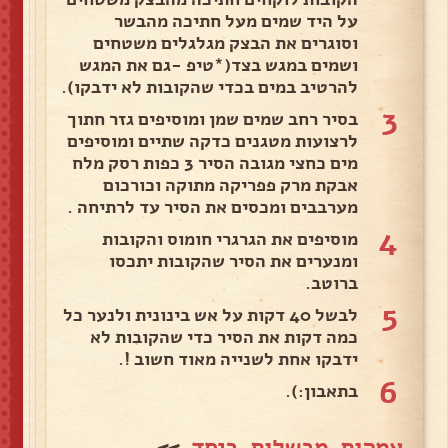
על היד שמים מעל חתיכה מהבשר
וסוגרים את הבצק מגלגלים משטחים
ושמים במגש בצד(*טיפ -גם את המגש
להרטיב במים בכדי שהקובות לא ידבקו).
3
בסיר רחב שמים שמן ומוסיפים גזר חתוך
לרצועות מטגנים כדקה שתיים ומוסיפים
מים כחצי מגובה הסיר 3 כפות רסק מלח
אבקת מרק פפריקה מתוקה וכורכום
מערבבים ומכסים את הסיר עד לרתיחה .
4
מוסיפים את הגרגרי חומוס והקובות
ומנערים את הסיר שהקובות יתכסו
ברוטב.
5
לבשל 40 דקות על אש בינונית ולנער כל
כמה דקות את הסיר כדי שהקובות לא
ידבקו אחת לשנייה מאוד חשוב !.
6
בתאבון:).
אמהות מבשלות ביחד
>>