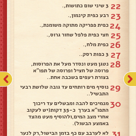
22
3 שיני שום כתושות,.
23
רבע כפית קינמון,.
24
כפית פפריקה מתוקה משומנת,.
25
חצי כפית פלפל שחור גרוס,.
26
כפית מלח,.
27
3 כפות רסק..
28
נטגן מעט ונסדר מעל את הפרוסות,
פרוסה של חציל ופרוסה של תפו"א
בצורת רעפים בשכבה אחת..
29
נוסיף מים רותחים עד גובה שלושת רבעי
התבשיל..
30
מנמיכים להבה ומבשלים עד ריכוך
התפו"א בערך כ-35 דקות(יש לעקוב
אחרי מצב המים,ולהוסיף מעט מהצד
באמצע הבשול).
31
לא לערבב עם כף בזמן הבישול,רק לנער