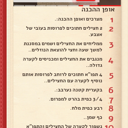
אופן ההכנה
1
מצרכים ואופן ההכנה:.
2
2 חצילים חתוכים לפרוסות בעובי של
אצבע.
3
ממליחים את החצילים ושמים במסננת
למשך שעה וחצי להוצאת הנוזלים..
4
מנגבים את החצילים ומכניסים לקערה
גדולה..
5
4 תפו"א חתוכים לרוחב לפרוסות אותם
נוסיף לקערה עם החצילים..
6
בקערית קטנה נערבב:.
7
3/4 כפית בהרט למפרום.
8
רבע כפית מלח.
9
כף שמן..
10
נשפוך לקערה של החצילים והתפו"א