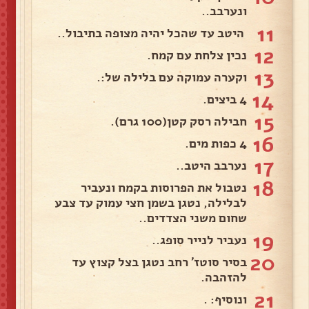
ונערבב..
11
היטב עד שהכל יהיה מצופה בתיבול..
12
נכין צלחת עם קמח.
13
וקערה עמוקה עם בלילה של:.
14
4 ביצים.
15
חבילה רסק קטן(100 גרם).
16
4 כפות מים.
17
נערבב היטב..
18
נטבול את הפרוסות בקמח ונעביר
לבלילה, נטגן בשמן חצי עמוק עד צבע
שחום משני הצדדים..
19
נעביר לנייר סופג..
20
בסיר סוטז' רחב נטגן בצל קצוץ עד
להזהבה.
21
ונוסיף: .