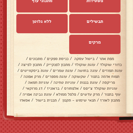
פשטידות
מתכוני עוף
תבשילים
ללא גלוטן
מרקים
מפת אתר
/
ביטול עסקה
/
כניסת ספקים
/
מתכונים
/
כדורי שוקולד
/
עוגת שוקולד
/
מתכון לפנקייק
/
מתכון לפיצה
/
עוגת תפוזים
/
עוגה בחושה
/
עוגת שמרים
/
עוגת ביסקוויטים
/
תפוח אדמה בתנור
/
שקשוקה
/
עוגת מספרים
/
מרק אפונה
/
פריקסה
/
עוגת בננות
/
עוגיות טחינה
/
עוגיות חמאה
/
עוגיות שוקולד צ׳יפס
/
אלפחורס
/
בראוניז
/
דג מרוקאי
/
עוף בתנור
/
מרק עדשים
/
פלפל ממולא
/
עוגת גבינה אפויה
/
מתכון לאורז
/
תנאי שימוש - תקנון
/
תכנית בישול
/
אסאדו