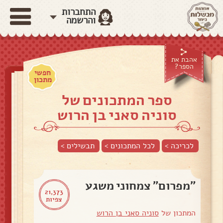
התחברות
והרשמה
אהבת את
הספר?
חפשי
מתכון
ספר המתכונים של
סוניה סאני בן הרוש
לכריכה >
לכל המתכונים >
תבשילים
>
"מפרום" צמחוני משגע
21,373
צפיות
המתכון של
סוניה סאני בן הרוש