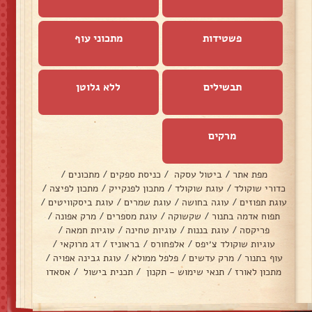
פשטידות
מתכוני עוף
תבשילים
ללא גלוטן
מרקים
מפת אתר
/
ביטול עסקה
/
כניסת ספקים
/
מתכונים
/
כדורי שוקולד
/
עוגת שוקולד
/
מתכון לפנקייק
/
מתכון לפיצה
/
עוגת תפוזים
/
עוגה בחושה
/
עוגת שמרים
/
עוגת ביסקוויטים
/
תפוח אדמה בתנור
/
שקשוקה
/
עוגת מספרים
/
מרק אפונה
/
פריקסה
/
עוגת בננות
/
עוגיות טחינה
/
עוגיות חמאה
/
עוגיות שוקולד צ׳יפס
/
אלפחורס
/
בראוניז
/
דג מרוקאי
/
עוף בתנור
/
מרק עדשים
/
פלפל ממולא
/
עוגת גבינה אפויה
/
מתכון לאורז
/
תנאי שימוש - תקנון
/
תכנית בישול
/
אסאדו