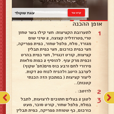
עוגת שוקולד
קרא עוד
אופן ההכנה
1
לתערובת הקציצות: חצי קילו בשר טחון
טרי,פטרוזליה קצוצה, 2 שיני שום
מגורד, מלח, פלפל שחור, כפית פפריקה,
חצי כפית כורכום, חצי כפית תבלין
קציצות, קורט זנגויל, חצי כפית בהרט
וכפית מרק עוף. להוסיף 2 כפות מלאות
פירורי לחם ורבע כוס מים(חפ' שקוף)
לערבב היטב ולהניח לנוח 20 דקות.
ליצור קציצות ( במתכון הזה הכנתי
קטנות)..
2
לרוטב: .
3
לטגן 2 בצלים חתוכים לרצועות, לתבל
במלח, פלפל שחור, קורט סוכר, מעט
כורכום, כף שטוחה פפריקה, כפית תבלין