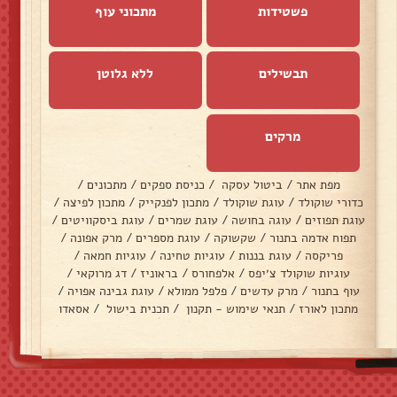
פשטידות
מתכוני עוף
תבשילים
ללא גלוטן
מרקים
מפת אתר
/
ביטול עסקה
/
כניסת ספקים
/
מתכונים
/
כדורי שוקולד
/
עוגת שוקולד
/
מתכון לפנקייק
/
מתכון לפיצה
/
עוגת תפוזים
/
עוגה בחושה
/
עוגת שמרים
/
עוגת ביסקוויטים
/
תפוח אדמה בתנור
/
שקשוקה
/
עוגת מספרים
/
מרק אפונה
/
פריקסה
/
עוגת בננות
/
עוגיות טחינה
/
עוגיות חמאה
/
עוגיות שוקולד צ׳יפס
/
אלפחורס
/
בראוניז
/
דג מרוקאי
/
עוף בתנור
/
מרק עדשים
/
פלפל ממולא
/
עוגת גבינה אפויה
/
מתכון לאורז
/
תנאי שימוש - תקנון
/
תכנית בישול
/
אסאדו