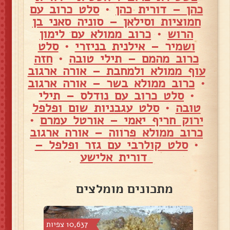
כהן – דורית כהן
•
סלט כרוב עם
חמוציות וסילאן – סוניה סאני בן
הרוש
•
כרוב ממולא עם לימון
ושמיר – אילנית בניזרי
•
סלט
כרוב מהמם – תילי טובה
•
חזה
עוף ממולא ולמחבת – אורה ארגוב
•
כרוב ממולא בשר – אורה ארגוב
•
סלט כרוב עם נודלס – תילי
טובה
•
סלט עגבניות שום ופלפל
ירוק חריף יאמי – אורטל עמרם
•
כרוב ממולא פרווה – אורה ארגוב
•
סלט קולרבי עם גזר ופלפל –
דורית אלישע
מתכונים מומלצים
צפיות
10,637 צפיות