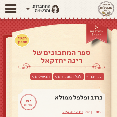
התחברות
והרשמה
אהבת את
הספר?
חפשי
מתכון
ספר המתכונים של
רינה יחזקאל
לכריכה >
לכל המתכונים >
תבשילים
>
כרוב ופלפל ממולא
197
צפיות
המתכון של
רינה יחזקאל