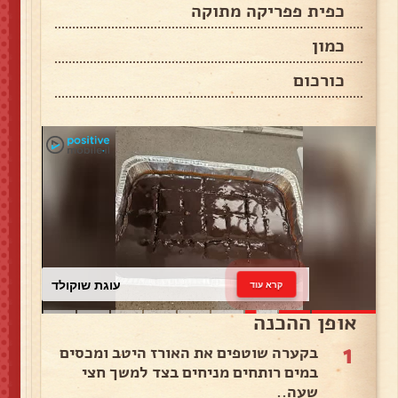
כפית פפריקה מתוקה
כמון
כורכום
עוגת שוקולד
קרא עוד
אופן ההכנה
1
בקערה שוטפים את האורז היטב ומכסים
במים רותחים מניחים בצד למשך חצי
שעה..