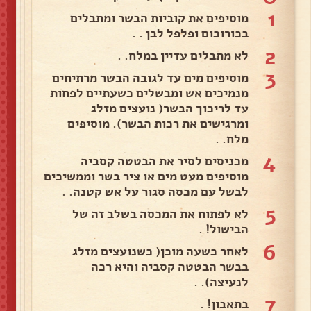
1
מוסיפים את קוביות הבשר ומתבלים
בכורוכום ופלפל לבן . .
2
לא מתבלים עדיין במלח. .
3
מוסיפים מים עד לגובה הבשר מרתיחים
מנמיכים אש ומבשלים כשעתיים לפחות
עד לריכוך הבשר( נועצים מזלג
ומרגישים את רכות הבשר). מוסיפים
מלח. .
4
מכניסים לסיר את הבטטה קסביה
מוסיפים מעט מים או ציר בשר וממשיכים
לבשל עם מכסה סגור על אש קטנה. .
5
לא לפתוח את המכסה בשלב זה של
הבישול! .
6
לאחר כשעה מוכן( כשנועצים מזלג
בבשר הבטטה קסביה והיא רכה
לנעיצה). .
7
בתאבון! .