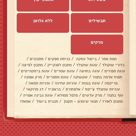
תבשילים
ללא גלוטן
מרקים
מפת אתר
/
ביטול עסקה
/
כניסת ספקים
/
מתכונים
/
כדורי שוקולד
/
עוגת שוקולד
/
מתכון לפנקייק
/
מתכון לפיצה
/
עוגת תפוזים
/
עוגה בחושה
/
עוגת שמרים
/
עוגת ביסקוויטים
/
תפוח אדמה בתנור
/
שקשוקה
/
עוגת מספרים
/
מרק אפונה
/
פריקסה
/
עוגת בננות
/
עוגיות טחינה
/
עוגיות חמאה
/
עוגיות שוקולד צ׳יפס
/
אלפחורס
/
בראוניז
/
דג מרוקאי
/
עוף בתנור
/
מרק עדשים
/
פלפל ממולא
/
עוגת גבינה אפויה
/
מתכון לאורז
/
תנאי שימוש - תקנון
/
תכנית בישול
/
אסאדו