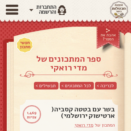
התחברות
והרשמה
אהבת את
הספר?
חפשי
מתכון
ספר המתכונים של
מדי רואקי
לכריכה >
לכל המתכונים >
תבשילים
>
בשר עם בטטה קסביה(
1,469
ארטישוק ירושלמי)
צפיות
המתכון של
מדי רואקי