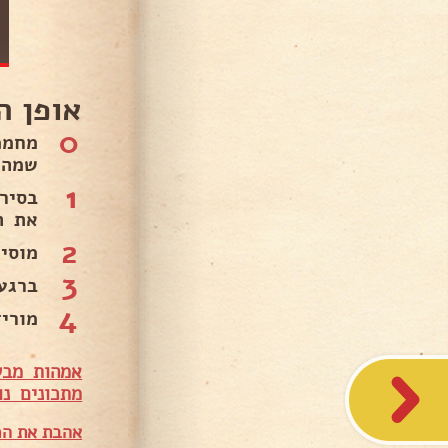
אופן ה
0
מחממ
שמה 
1
בסיר
את ה
2
מוסי
3
ברגע
4
מורידה
אמהות מבש
מתכונים נו
אהבת את המ