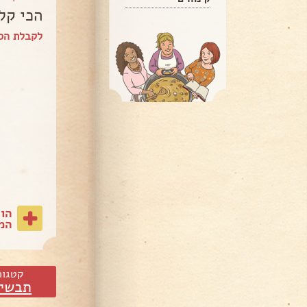
הכי קל
לקבלת הספ
הו
המת
קטגור
תבשיל