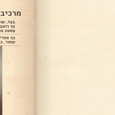
מרכיבי
בצל, שום
פסטה מס 7
כף פפריק
שחור, כ