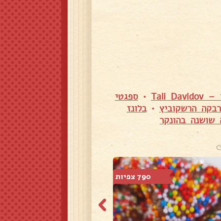
Tali Davi
•
ספגטי
רבקה הרשקוביץ
•
בלונז
 שושנה בהונקר
790 צפיות
483 צפיות