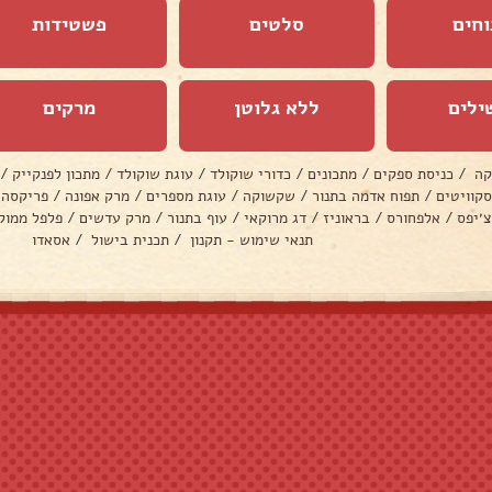
וחים
סלטים
פשטידות
ילים
ללא גלוטן
מרקים
קה
/
כניסת ספקים
/
מתכונים
/
כדורי שוקולד
/
עוגת שוקולד
/
מתכון לפנקייק
/
סקוויטים
/
תפוח אדמה בתנור
/
שקשוקה
/
עוגת מספרים
/
מרק אפונה
/
פריקסה
צ׳יפס
/
אלפחורס
/
בראוניז
/
דג מרוקאי
/
עוף בתנור
/
מרק עדשים
/
פלפל ממול
תנאי שימוש - תקנון
/
תכנית בישול
/
אסאדו