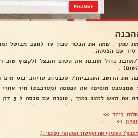
Read More
הכנה
ת שמן , שמה את הבשר טכון עד למצב מבושל ומני
סיר עם הפסטה..
/מחבת גדול מתגנת את השום והבצל (לקצוץ טוב ו
שום) .
פה את הרוטב העגבניות/ עגבניות טריות, כוס מים ר
 שמבעבע מוסיפה את הפסטה (מערבבת) מיד אחרי מ
 את האש למצב נמוך , סוגרת עם מכסה ל 5 דק ומוכן! בתאבון!!.
לות ביחד
>>
ספים
>>
תכון? העתיקי את הקישור המקוצר ושתפי :)