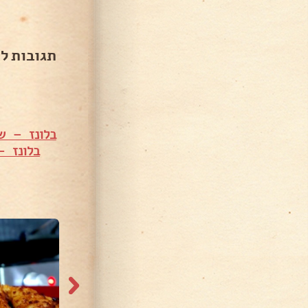
תגובות ל
בלונז – ש
בלונז – it Haram
726 צפיות
790 צפיות