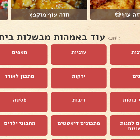
חזה עוף מוקפץ
חזה עוף
וד באמהות מבשלות ביחד
מאפים
עוגיות
עוג
מתכון לאורז
ירקות
דג
פסטה
ריבות
קינוחי
מתכוני ילדים
מתכונים דיאטטים
מתכונים
ראשו