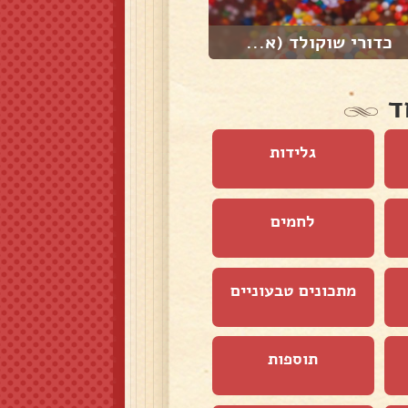
כדורי שוקולד (א...
חזה עוף😋
ד
גלידות
לחמים
מתכונים טבעוניים
תוספות