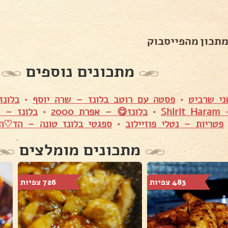
מתכון מהפייסבוק
מתכונים נוספים
ני שרביט
•
פסטה עם רוטב בלונז – שרה יוסף
•
בלונז – dov
Shir
•
בלונז😋 – אפרת 2000
•
בלונז – 
פטריות – נטלי פוזיילוב
•
ספגטי בלונז טונה – הד♡ה
מתכונים מומלצים
483 צפיות
726 צפיות