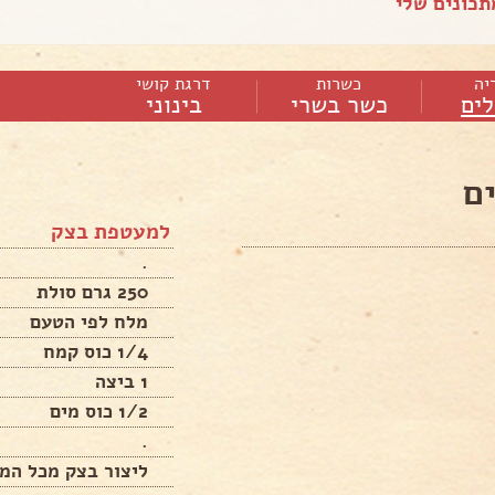
כונים שלי
יה
כשרות
דרגת קושי
ים
כשר בשרי
בינוני
ם
למעטפת בצק
.
250 גרם סולת
מלח לפי הטעם
1/4 כוס קמח
1 ביצה
1/2 כוס מים
.
ליצור בצק מכל המ