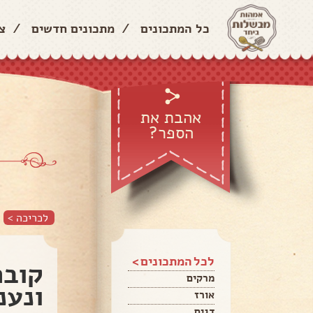
כל המתכונים
/
מתכונים חדשים
/
צ
אהבת את
הספר?
לכריכה >
לכל המתכונים >
קובה
מרקים
ונענ
אורז
דגים