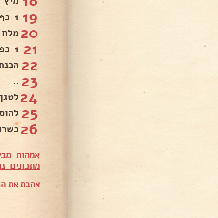
18
מיץ מ
19
1 כף סוכר .
20
מלח 
21
1 כפית בהרט.
22
הכנת
23
..
24
לטגן
25
להוס
26
כשרו
אמהות מבש
מתכונים נו
אהבת את המ