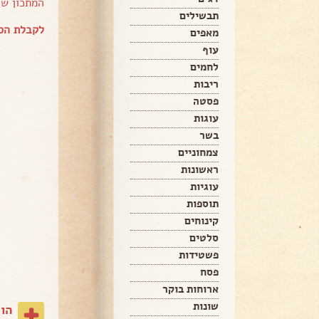
המתכון ש
תבשילים
לקבלת הספ
מאפים
עוף
לחמים
ריבות
פסטה
עוגות
בשר
צמחוניים
ראשונות
עוגיות
תוספות
קינוחים
סלטים
פשטידות
פסח
ארוחות בוקר
שונות
הו