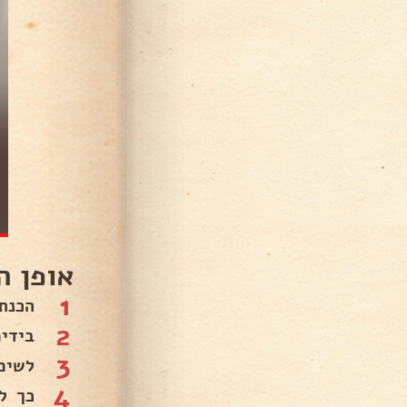
אופן ה
1
הכנת
2
בידי
3
לשים 
4
כך ל