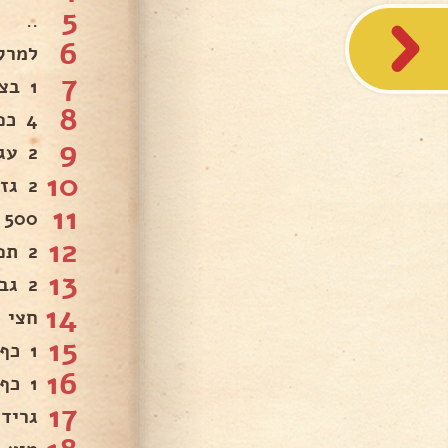
5
..
6
למרק:
7
1 בצל גדול קצוץ .
8
4 כפות שמן.
9
2 עגבניות אדומות מקולפות וחתוכות לרבעים.
10
2 גזר חתוך לטבעות.
11
500 גרם דלעת חתוכה לקוביות.
12
2 תפו"א חתוכים לקוביות.
13
2 גבעולי סלרי .
14
חצי 
15
1 כף בטנאג' (מנטה יבשה).
16
1 כף רסק עגבניות.
17
גרידת