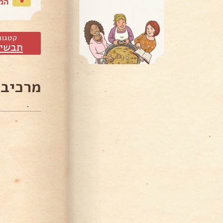
המת
קטגור
תבשיל
מרכיבי
.