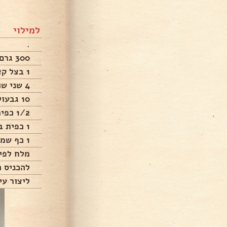
למילוי
.
300 גרם בשר טחון
1 בצל קצוץ דק
4 שני שום פרוסים
10 גבעולי פטרוזיליה קצוצה
1/2 כפית פלפל שחור
1 כפית בהרט לקובה
1 כף שמן
מלח לפי
להכניס 
ליצור עי