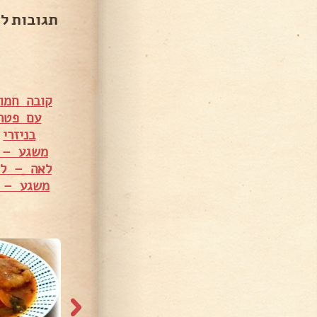
תגובות ל
קובה חמו
עם פטרי
בניזרי
•
משגע – ס
לאה – לא
משגע – ס
14,07 צפיות
4,054 צפיות