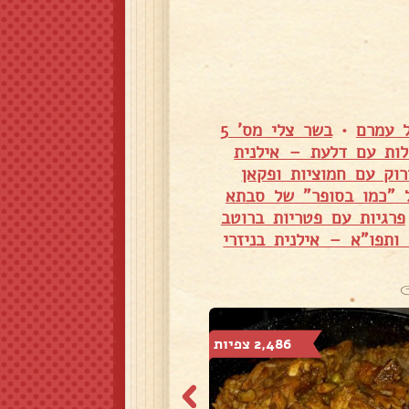
 עמרם
•
בשר צלי מס' 5
לות עם דלעת – אילנית
וק עם חמוציות ופקאן
ל "כמו בסופר" של סבתא
פרגיות עם פטריות ברוטב
ותפו"א – אילנית בניזרי
2,486 צפיות
3,484 צפיות