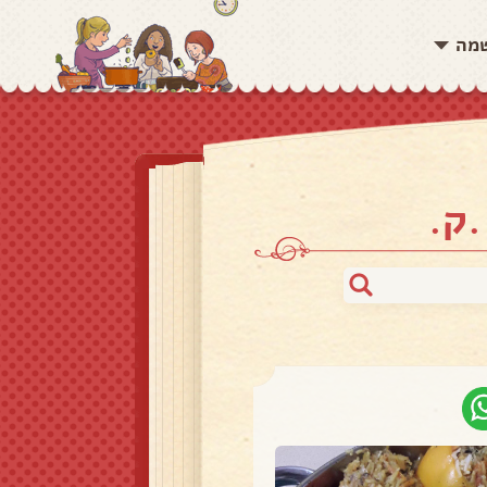
שמה
.ק.