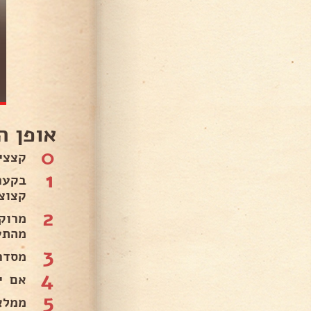
אופן ה
0
קצצי
1
קצוצ
2
מרוק
מהתע
3
מסדר
4
אם י
5
ממלא