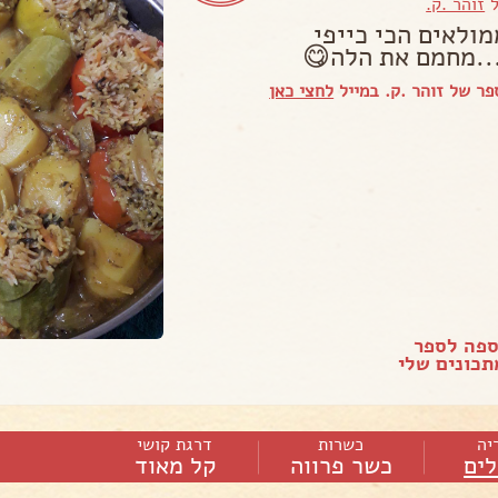
ל
זוהר .ק.
מולאים הכי כייפי
..מחמם את הלה😋
ר של זוהר .ק. במייל
לחצי כאן
ספה לספר
כונים שלי
יה
כשרות
דרגת קושי
ים
כשר פרווה
קל מאוד