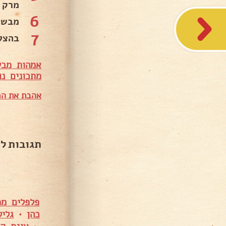
מרק 
6
מבשל
7
בהצל
אמהות מבש
מתכונים נו
אהבת את המ
תגובות ל
פלפלים ממ
כהן
•
גליל