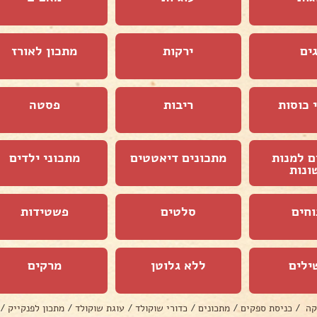
ים
ירקות
מתכון לאורז
 כוסות
ריבות
פסטה
ם למנות
מתכונים דיאטטים
מתכוני ילדים
ונות
וחים
סלטים
פשטידות
ילים
ללא גלוטן
מרקים
קה
/
כניסת ספקים
/
מתכונים
/
כדורי שוקולד
/
עוגת שוקולד
/
מתכון לפנקייק
/