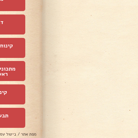
דג
קינוחי
מתכוני
ראש
קינ
תבש
מפת אתר
/
ביטול עס