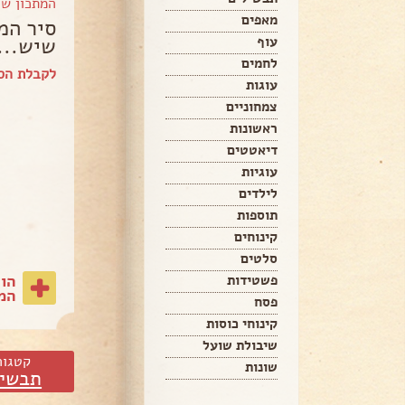
המתכון ש
מאפים
סיר המ
שיש...
עוף
לחמים
לקבלת הספ
עוגות
צמחוניים
ראשונות
דיאטטים
עוגיות
לילדים
תוספות
קינוחים
סלטים
הו
פשטידות
המת
פסח
קינוחי כוסות
שיבולת שועל
קטגור
שונות
תבשיל