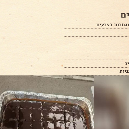
ם
וגמבות בצבעים
ה
יות