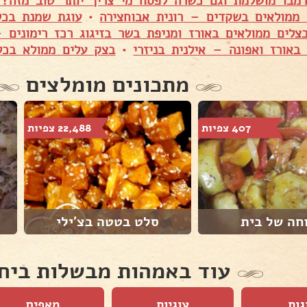
רמבו מושלמת וגם כשרה לפסח מי צריך יותר טוב מזה?
 ממולאים בשקדים – רונית אבוחצירה
•
עוגת שמנת בכל
צלים ממולאים באורז ומניפת בשר בזיגוג רכז רימונים –
באורז ואפונה – אילנית בניזרי
•
בצק עלים ממולא בכל
מתכונים מומלצים
407 צפיות
22,488 צפיות
חה של בית
סלט בטטה בצ'ילי
עוד באמהות מבשלות ביח
גות
עוגיות
מאפים