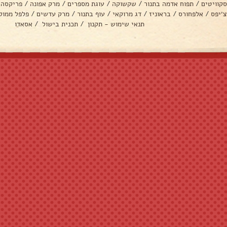
סקוויטים
/
תפוח אדמה בתנור
/
שקשוקה
/
עוגת מספרים
/
מרק אפונה
/
פריקסה
צ׳יפס
/
אלפחורס
/
בראוניז
/
דג מרוקאי
/
עוף בתנור
/
מרק עדשים
/
פלפל ממול
תנאי שימוש - תקנון
/
תכנית בישול
/
אסאדו