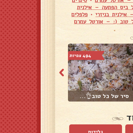
 – אורטל עמרם
•
סיגרים
 ביס הפתעה – אילנית
 אילנית בניזרי
•
פלפלים
 טוב (: – אורטל עמרם
494 צפיות
648 צפיות
סיר של כל טוב👌...
קציצות דגים מוש...
ד
גלידות