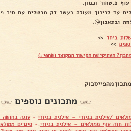
עוף פ.שחור וכמון.
ים עד לריכוך מעולה בעשר דק מבשלים עם סיר פתו
חה ובתאבון😘.
לות ביחד
>>
ספים
>>
תכון? העתיקי את הקישור המקוצר ושתפי :)
מתכון מהפייסבוק
מתכונים נוספים
ולאים /אילנית בניזרי – אילנית בניזרי
•
עוגה בחושה 
ות חזה עוף ממולאים – אילנית בניזרי
•
סיגרים ממולא