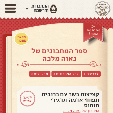
התחברות
והרשמה
אהבת את
הספר?
חפשי
מתכון
ספר המתכונים של
נאוה מלכה
לכריכה >
לכל המתכונים >
תבשילים
>
קציצות בשר עם כרובית
3,076
תפוחי אדמה וגרגירי
צפיות
חומוס
המתכון של
נאוה מלכה