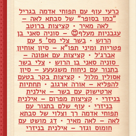
כרעי עוף עם תפוחי אדמה בגריל
"כמו בסופר" של סבתא לאה –
לאה מאיר
•
קציצות ברוטב
עגבניות מעלף😍 – סוניה סאני בן
הרוש
•
בשר צלי מס' 5 עם
פטריות ומיני תפו"א – סיון אוחיון
אברג׳ל
•
קציצות עם אפונה –
סוניה סאני בן הרוש
•
צלי בשר
בתנור עם ניחוח משגעעע – סיון
אסולין מלול
•
קציצות בקר בטעם
להפליא – אורה ארגוב
•
תחתיות
ארטישוק עם בשר – אילנית
בניזרי
•
קציצות מפרום – אילנית
בניזרי
•
עוף שלם בתנור עם
תפוחי אדמה רך וצלוי של סבתא
לאה – לאה מאיר
•
דג מושט עם
חומוס וגזר – אילנית בניזרי