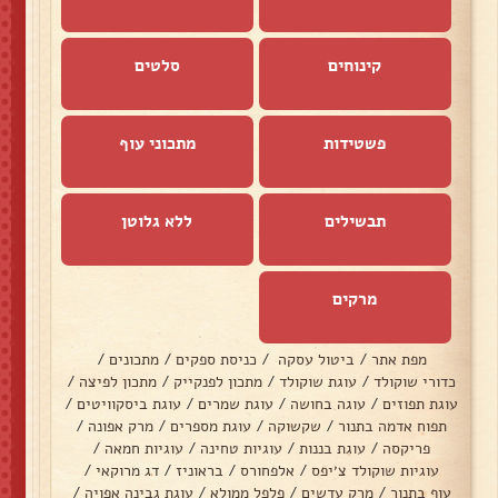
קינוחים
סלטים
פשטידות
מתכוני עוף
תבשילים
ללא גלוטן
מרקים
מפת אתר
/
ביטול עסקה
/
כניסת ספקים
/
מתכונים
/
כדורי שוקולד
/
עוגת שוקולד
/
מתכון לפנקייק
/
מתכון לפיצה
/
עוגת תפוזים
/
עוגה בחושה
/
עוגת שמרים
/
עוגת ביסקוויטים
/
תפוח אדמה בתנור
/
שקשוקה
/
עוגת מספרים
/
מרק אפונה
/
פריקסה
/
עוגת בננות
/
עוגיות טחינה
/
עוגיות חמאה
/
עוגיות שוקולד צ׳יפס
/
אלפחורס
/
בראוניז
/
דג מרוקאי
/
עוף בתנור
/
מרק עדשים
/
פלפל ממולא
/
עוגת גבינה אפויה
/