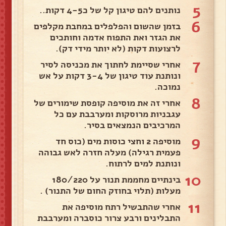
5
נותנים להם טיגון קל של כ4-5 דקות..
6
בזמן שהשום והפלפלים במחבת מקלפים
את הגזר ואת התפוח אדמה וחותכים
לרצועות דקות (לא יותר מידי דק).
7
אחרי שסיימת לחתוך את מכניסה לסיר
ונותנת עוד טיגון של 3-4 דקות על אש
נמוכה.
8
אחרי זה את מוסיפה קופסת שימורים של
עגבניות מרוסקות ומערבבת עם כל
המרכיבים הנמצאים בסיר.
9
מוסיפה 2 וחצי כוסות מים (כוס חד
פעמית רגילה) מעלה חזרה לאש גבוהה
ונותנת למים לרתוח.
10
בינתיים מחממת תנור על 180/220
מעלות (תלוי בחוזק החום של התנור) .
11
אחרי שהתבשיל רתח מוסיפה את
התבלינים ורבע צרור כוסברה ומערבבת