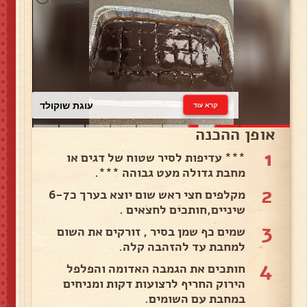
עוגת שוקולד
קרא עוד
אופן ההכנה
1
*** עדיפות לסיר שטוח של דגים או
מחבת גדולה מעט גבוהה ***.
2
מקלפים חצי ראש שום יוצא בערך כ6-7
שיניים,חותכים לחצאים .
3
שמים כף שמן בסיר , זורקים את השום
למחבת עד להזהבה קלה.
4
חותכים את הגמבה האדומה והפלפל
הירוק החריף לרצועות דקות ומניחים
במחבת עם השומים.