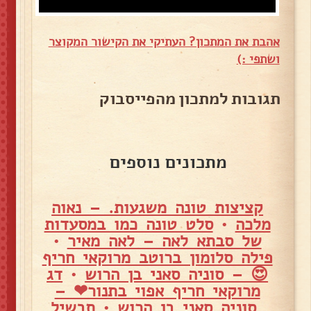
אהבת את המתכון? העתיקי את הקישור המקוצר
ושתפי :)
תגובות למתכון מהפייסבוק
מתכונים נוספים
קציצות טונה משגעות. – נאוה
מלכה
•
סלט טונה כמו במסעדות
של סבתא לאה – לאה מאיר
•
פילה סלומון ברוטב מרוקאי חריף
😍 – סוניה סאני בן הרוש
•
דג
מרוקאי חריף אפוי בתנור❤ –
סוניה סאני בן הרוש
•
תבשיל