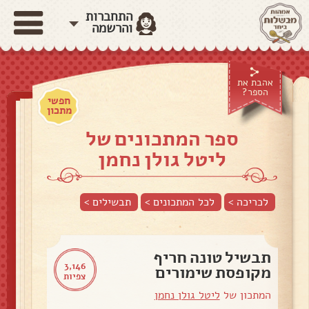
התחברות
והרשמה
אהבת את
הספר?
חפשי
מתכון
ספר המתכונים של
ליטל גולן נחמן
לכריכה >
לכל המתכונים >
תבשילים
>
תבשיל טונה חריף
3,146
מקופסת שימורים
צפיות
המתכון של
ליטל גולן נחמן