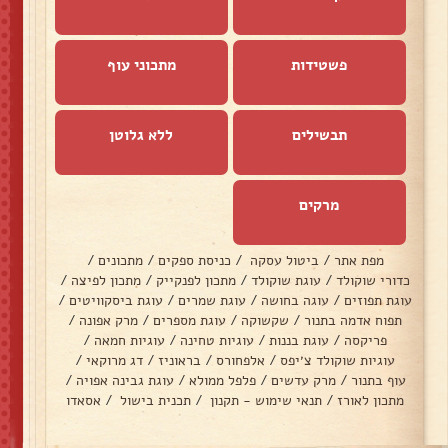
פשטידות
מתכוני עוף
תבשילים
ללא גלוטן
מרקים
מפת אתר
/
ביטול עסקה
/
כניסת ספקים
/
מתכונים
/
כדורי שוקולד
/
עוגת שוקולד
/
מתכון לפנקייק
/
מתכון לפיצה
/
עוגת תפוזים
/
עוגה בחושה
/
עוגת שמרים
/
עוגת ביסקוויטים
/
תפוח אדמה בתנור
/
שקשוקה
/
עוגת מספרים
/
מרק אפונה
/
פריקסה
/
עוגת בננות
/
עוגיות טחינה
/
עוגיות חמאה
/
עוגיות שוקולד צ׳יפס
/
אלפחורס
/
בראוניז
/
דג מרוקאי
/
עוף בתנור
/
מרק עדשים
/
פלפל ממולא
/
עוגת גבינה אפויה
/
מתכון לאורז
/
תנאי שימוש - תקנון
/
תכנית בישול
/
אסאדו