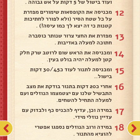
ועוד בישול של 5 דקות על אש גבוהה .
12
מכניסה את הקופסאות שימורים מפזרת
על כל שטח הסיר (ולא לפורר לחתיכות
קטנות כי זה יצא לך כמו עיסה!) .
13
מפזרת את החצי צרור שנותר כוסברה
חתוכה למעלה באדיבות .
14
ומכניסה את הראש שום לרוטב שרק חלק
קטן למעלה יהיה בולט בעין.
15
ומכניסה לתנור לעוד כ30/45 דקות
בישול..
16
אחרי כ20 דקות בתנור בודקת את מצב
התבשיל שלנו עם יצטמצמו הנוזלים ועם
למעלה התחיל להשחים.
17
במידה וכן, עדיף להכניס כף ולבדוק עם
עדיין נוזלי מידי.
18
במידה ורוב הנוזלים נספגו אפשרי
להוציא מהתנור .