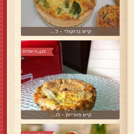
קיש ברוקולי - ל...
11,472 צפיות
קיש פטריות - לנ...