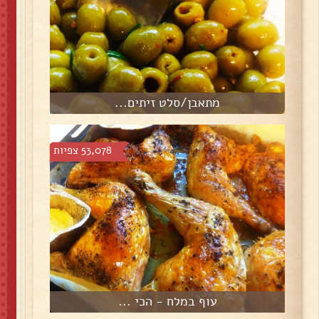
מתאבן/סלט זיתים...
53,078 צפיות
עוף במלח - הכי ...