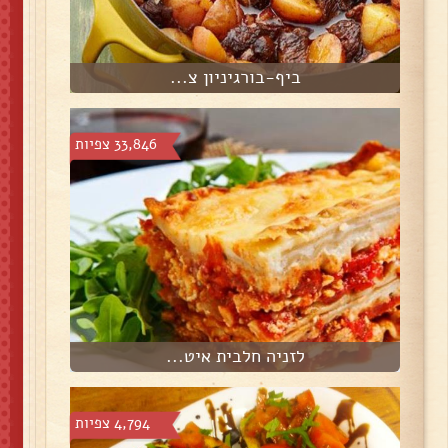
ביף-בורגיניון צ...
33,846 צפיות
לזניה חלבית איט...
4,794 צפיות