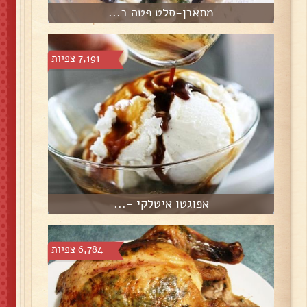
מתאבן-סלט פטה ב...
7,191 צפיות
אפוגטו איטלקי -...
6,784 צפיות