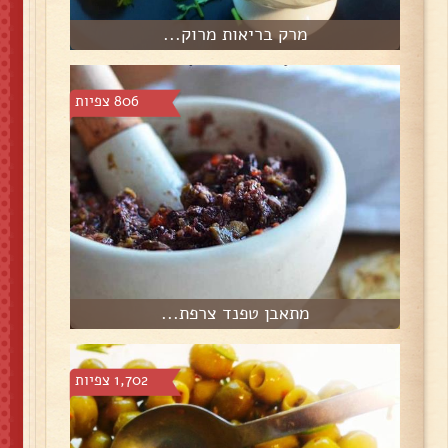
מרק בריאות מרוק...
806 צפיות
מתאבן טפנד צרפת...
1,702 צפיות