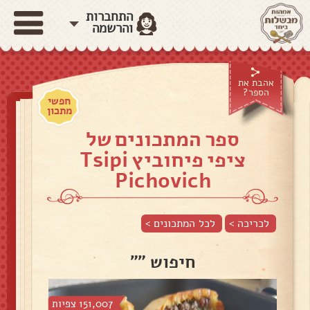
התחברות
והרשמה
אהבת את
הספר?
חפשי
מתכון
ספר המתכונים של
ציפי פיחוביץ Tsipi
Pichovich
לכריכה >
לכל המתכונים >
חיפוש ""
151,007 צפיות