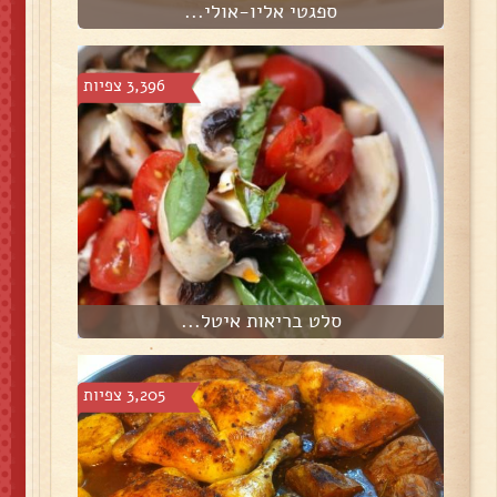
ספגטי אליו-אולי...
3,396 צפיות
סלט בריאות איטל...
3,205 צפיות