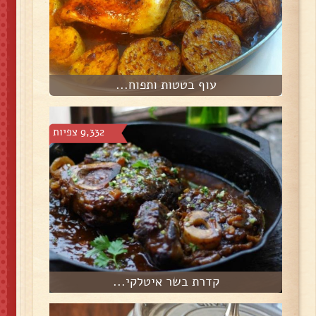
עוף בטטות ותפוח...
9,332 צפיות
קדרת בשר איטלקי...