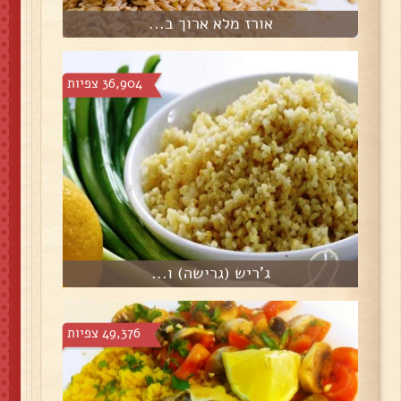
אורז מלא ארוך ב...
36,904 צפיות
ג'ריש (גרישה) ו...
49,376 צפיות