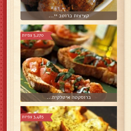
קציצות ברוטב יי...
5,270 צפיות
ברוסקטה איטלקית...
3,485 צפיות