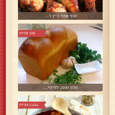
עוף אפוי ביין ר...
729 צפיות
חלת שום, לליווי...
2,424 צפיות