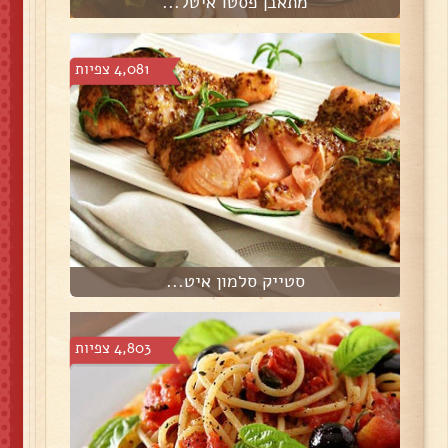
מתאבן פסטו איטל...
4,081 צפיות
סטייק סלמון איט...
4,803 צפיות