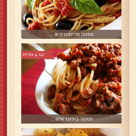
פסטה פרימוורה א...
4,141 צפיות
פסטה בולונז איט...