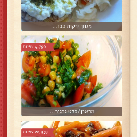
מגוון ירקות כבו...
4,796 צפיות
מתאבן/סלט גרגיר...
22,939 צפיות