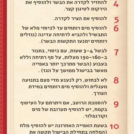
4
להחזיר לקדרה את הבשר ולהוסיף את
הירקות לטיגון קצר.
5
להוסיף את הציר לקדרה.
6
להוסיף מים רותחים עד לכיסוי מלא של
התבשיל ולהביא לרתיחה עדינה (נוזלים
רותחים ימנעו התקשות הבשר).
7
לבשל 3-4 שעות, עם כיסוי, בתנור
ב-150-160 מעלות, על סף רתיחה וללא
בעבוע (הבשר מתרכך יותר באפייה
מאשר בבישול ממושך על הגז) .
8
לא לבחוש, רק לנענע מדי פעם בתנועה
מעגלית ולהוסיף מים רותחים במידת
הצורך.
9
להסמכת הרוטב, אם ויתרתם על העיטוף
בקמח, יש להוסיף תערובת של מים
וקורנפלור.
10
בשעת האפייה האחרונה יש להוסיף מלח
(המלחה בתחילת הבישול תקשה את