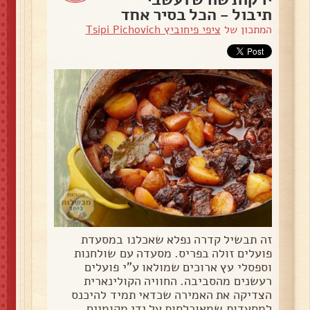
תיבול - הכל בסיר אחד
המתכון של
ציפי פיחוביץ Tsipi Pichovich
זה תבשיל קדרה נפלא שאכלנו במסעדת
פועלים זולה בפריס. מסעדה עם שולחנות
וספסלי עץ ארוכים שמולאו ע"י פועלים
רעשנים מהסביבה. החוויה הקולינארית
הצדיקה את האמירה שכדאי תמיד להיכנס
למסעדות שמאוכלסות על ידי מקומיים