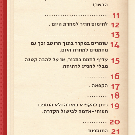
הבשר).
11
...................................
12
לחימום חוזר למחרת היום .
13
...................................
14
שומרים במקרר בתוך הרוטב וכך גם
מחממים למחרת היום.
15
עדיף לחמם בתנור, או על להבה קטנה
מבלי להגיע לרתיחה.
16
............
17
הקפאה .
18
............
19
ניתן להקפיא במידה ולא הוספנו
תפוחי-אדמה לבישול הקדרה.
20
..............
21
התוספות .