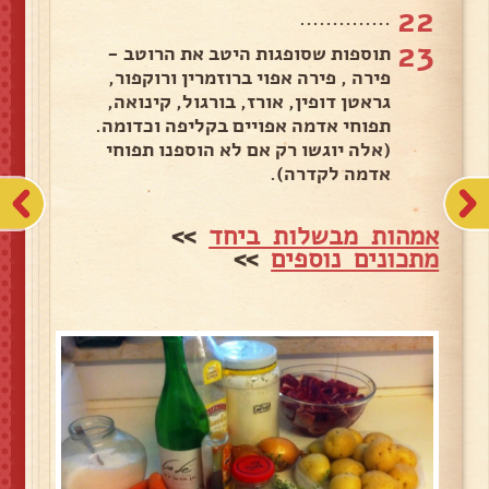
22
..............
23
תוספות שסופגות היטב את הרוטב -
פירה , פירה אפוי ברוזמרין ורוקפור,
גראטן דופין, אורז, בורגול, קינואה,
תפוחי אדמה אפויים בקליפה וכדומה.
(אלה יוגשו רק אם לא הוספנו תפוחי
אדמה לקדרה).
אמהות מבשלות ביחד
>>
מתכונים נוספים
>>