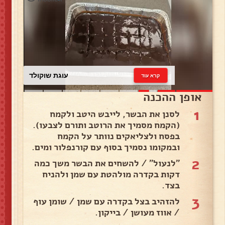
סלט תירס
קרא עוד
אופן ההכנה
1
לסנן את הבשר, לייבש היטב ולקמח
(הקמח מסמיך את הרוטב ותורם לצבעו).
בפסח ולצליאקים נוותר על הקמח
ובמקומו נסמיך בסוף עם קורנפלור ומים.
2
"לנעול" / להשחים את הבשר משך כמה
דקות בקדרה מולהטת עם שמן ולהניח
בצד.
3
להזהיב בצל בקדרה עם שמן / שומן עוף
/ אווז מעושן / בייקון.