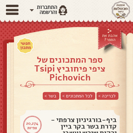
התחברות
והרשמה
אהבת את
הספר?
חפשי
מתכון
ספר המתכונים של
ציפי פיחוביץ Tsipi
Pichovich
לכריכה >
לכל המתכונים >
בשר
>
ביף-בורגיניון צרפתי -
20,274
קדרת בשר בקר ביין
צפיות
ירקות שורש ועשבי