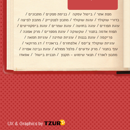
מפת אתר
/
ביטול עסקה
/
כניסת ספקים
/
מתכונים
/
כדורי שוקולד
/
עוגת שוקולד
/
מתכון לפנקייק
/
מתכון לפיצה
/
עוגת תפוזים
/
עוגה בחושה
/
עוגת שמרים
/
עוגת ביסקוויטים
/
תפוח אדמה בתנור
/
שקשוקה
/
עוגת מספרים
/
מרק אפונה
/
פריקסה
/
עוגת בננות
/
עוגיות טחינה
/
עוגיות חמאה
/
עוגיות שוקולד צ׳יפס
/
אלפחורס
/
בראוניז
/
דג מרוקאי
/
עוף בתנור
/
מרק עדשים
/
פלפל ממולא
/
עוגת גבינה אפויה
/
מתכון לאורז
/
תנאי שימוש - תקנון
/
תכנית בישול
/
אסאדו