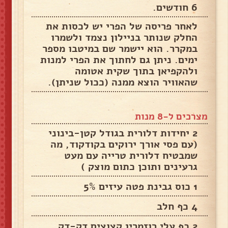
6 חודשים.
לאחר פריסה של הפרי יש לכסות את
החלק שנותר בניילון נצמד ולשמרו
במקרר. הוא יישמר שם במיטבו מספר
ימים. ניתן גם לחתוך את הפרי למנות
ולהקפיאן בתוך שקית אטומה
שהאוויר הוצא ממנה (ככול שניתן).
מצרכים ל-8 מנות
2 יחידות דלורית בגודל קטן-בינוני
(עם פסי אורך ירוקים בקודקוד, מה
שמבטיח דלורית טרייה עם מעט
גרעינים ותוכן כתום מוצק )
1 כוס גבינת פטה עיזים 5%
4 כף חלב
2 כף עלי רוזמרין קצוצים דק-דק