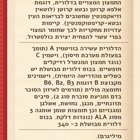
החמצון המצויים בדלורית, דוגמת
אלפא קרוטן ובטא קרוטן (לוטאין
וזיאקסנטין שחשובים לבריאות העין
ובטא-קריפטוקסנטין). קיימות
עדויות מחקריות לכך שחומר המצוי
בפרי עשוי להפחית יצירת כולסטרול.
הדלורית עשירה בוויטמין A (תומך
בפעולת מערכת חיסון), ויטמין C
(נוגד חמצון המנטרל רדיקלים
חופשיים. בכוס דלורית מבושלת יש
כשליש מהדרישה היומית), ויטמינים
מקבוצת B דוגמת B6, B2, B3
וחומצה פולית (תורמים לאיזון הסוכר
בדם ומניעת סוכרת סוג 2), סיבים
תזונתיים, מנגן, נחושת, אשלגן
ומגנזיום וכן חומצות שומן אומגה 3
מסוג ALA (נוגדות דלקת. בכוס
דלורית מבושלת כ- 340
מיליגרם).