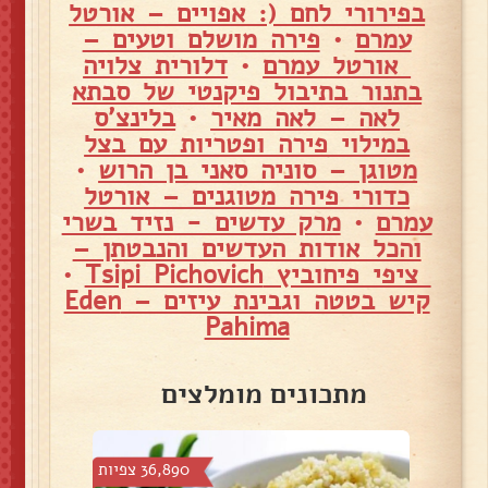
בפירורי לחם (: אפויים – אורטל
עמרם
•
פירה מושלם וטעים –
אורטל עמרם
•
דלורית צלויה
בתנור בתיבול פיקנטי של סבתא
לאה – לאה מאיר
•
בלינצ'ס
במילוי פירה ופטריות עם בצל
מטוגן – סוניה סאני בן הרוש
•
כדורי פירה מטוגנים – אורטל
עמרם
•
מרק עדשים - נזיד בשרי
והכל אודות העדשים והנבטתן –
ציפי פיחוביץ Tsipi Pichovich
•
קיש בטטה וגבינת עיזים – Eden
Pahima
מתכונים מומלצים
צפיות
36,890 צפיות