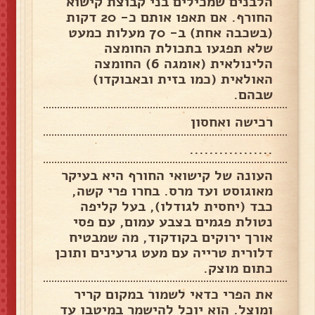
הלבנים שמכילים בני קבוצת קישוא
החורף. אם תאפו אותם כ- 20 דקות
(בשכבה אחת) ב- 70 מעלות כמעט
שלא תפגעו בתכולת החומצה
הלינולאית (אומגה 6) החומצה
האולאית (כמו בזית ובאבוקדו)
שבהם.
רכישה ואחסון
.................
העונה של קישואי החורף היא בעיקר
מאוגוסט ועד מרס. בחרו פרי קשה,
כבד (יחסית לגודלו), בעל קליפה
נטולת פגמים בצבע עמום, עם פסי
אורך ירוקים בקודקוד, מה שמבטיח
דלורית טרייה עם מעט גרעינים ותוכן
כתום מוצק.
את הפרי כדאי לשמור במקום קריר
ומוצל. הוא יוכל להישמר במיטבו עד