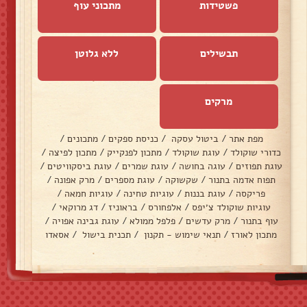
פשטידות
מתכוני עוף
תבשילים
ללא גלוטן
מרקים
מפת אתר
/
ביטול עסקה
/
כניסת ספקים
/
מתכונים
/
כדורי שוקולד
/
עוגת שוקולד
/
מתכון לפנקייק
/
מתכון לפיצה
/
עוגת תפוזים
/
עוגה בחושה
/
עוגת שמרים
/
עוגת ביסקוויטים
/
תפוח אדמה בתנור
/
שקשוקה
/
עוגת מספרים
/
מרק אפונה
/
פריקסה
/
עוגת בננות
/
עוגיות טחינה
/
עוגיות חמאה
/
עוגיות שוקולד צ׳יפס
/
אלפחורס
/
בראוניז
/
דג מרוקאי
/
עוף בתנור
/
מרק עדשים
/
פלפל ממולא
/
עוגת גבינה אפויה
/
מתכון לאורז
/
תנאי שימוש - תקנון
/
תכנית בישול
/
אסאדו