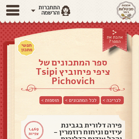
התחברות
והרשמה
אהבת את
הספר?
חפשי
מתכון
ספר המתכונים של
ציפי פיחוביץ Tsipi
Pichovich
לכריכה >
לכל המתכונים >
תוספות
>
פירה דלורית בגבינת
1,469
עיזים וניחוח רוזמרין -
צפיות
והכל אודות הדלורית