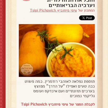
וערכיה הבריאותיים
המתכון של
ציפי פיחוביץ Tsipi Pichovich
תוספת נפלאה לאוהבי רוזמרין. כמה פשוט
ככה טעים ואפילו "על הדרך" מפוצץ
בערכים תזונתיים ועם אינדקס ועומס
גליקמי נמוכים
לקבלת הספר של ציפי פיחוביץ Tsipi Pichovich