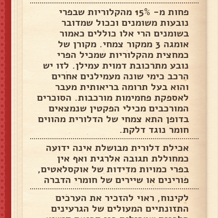
פחות מ- 15% מהקלוריות שבפרי
נובעות משומנים וככול שמדובר
בשומנים הרי אלו כוללים כאמור
אומגה 3 ממקור צמחי. מקורן של
כמחצית מהקלוריות שמכיל הפרי
נובע מתרכובת דמוית עמילן. לזו יש
הרכב כימי שונה מעמילנים אחרים
והוא בעל תרומה בריאותית מעבר
לאספקת פחמימות מורכבות. הסוכרים
המורכבים מכילי הפקטין שנמצאים
בדופן התא צמחי של הדלורית מהווים
חומר נוגד דלקת.
אכילת דלורית מבושלת אינה ידועה
כמחוללת תגובה אלרגית ואף אין
בפרי כמויות מדידות של אוקסלאטים,
פורינים או שיירים של חומרי הדברה
לקינוח, ראוי להזכיר את הערכים
התזונתיים המעולים של הגרעינים