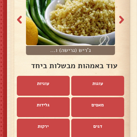
ג'ריש (גרישה) ו...
עוד באמהות מבשלות ביחד
עוגות
עוגיות
מאפים
גלידות
דגים
ירקות