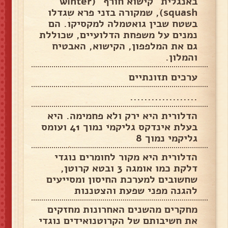
באנגלית "קישוא חורף" (winter
squash), שמקורה בזני פרא שגדלו
בשטח שבין גואטמלה למקסיקו. הם
נמנים על משפחת הדלועיים, שכוללת
גם את המלפפון, הקישוא, האבטיח
והמלון.
ערכים תזונתיים
...................
הדלורית היא ירק ולא פחמימה. היא
בעלת אינדקס גליקמי נמוך 41 ועומס
גליקמי נמוך 8
הדלורית היא מקור לחומרים נוגדי
דלקת כמו אומגה 3 ובטא קרוטן,
שחשובים למערכת החיסון ומסייעים
להגנה מפני שפעת והצטננות
מחקרים מהשנים האחרונות מחזקים
את חשיבותם של הקרוטנואידים נוגדי