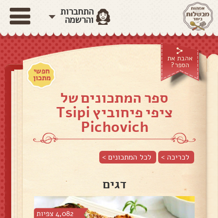
התחברות
והרשמה
אהבת את
הספר?
חפשי
מתכון
ספר המתכונים של
ציפי פיחוביץ Tsipi
Pichovich
לכריכה >
לכל המתכונים >
דגים
4,082 צפיות