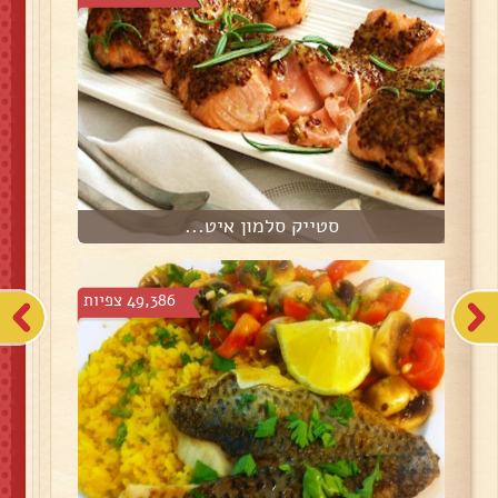
סטייק סלמון איט...
49,386 צפיות