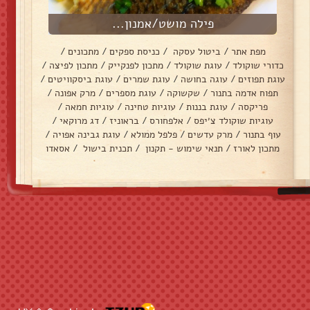
פילה מושט/אמנון...
מפת אתר
/
ביטול עסקה
/
כניסת ספקים
/
מתכונים
/
כדורי שוקולד
/
עוגת שוקולד
/
מתכון לפנקייק
/
מתכון לפיצה
/
עוגת תפוזים
/
עוגה בחושה
/
עוגת שמרים
/
עוגת ביסקוויטים
/
תפוח אדמה בתנור
/
שקשוקה
/
עוגת מספרים
/
מרק אפונה
/
פריקסה
/
עוגת בננות
/
עוגיות טחינה
/
עוגיות חמאה
/
עוגיות שוקולד צ׳יפס
/
אלפחורס
/
בראוניז
/
דג מרוקאי
/
עוף בתנור
/
מרק עדשים
/
פלפל ממולא
/
עוגת גבינה אפויה
/
מתכון לאורז
/
תנאי שימוש - תקנון
/
תכנית בישול
/
אסאדו