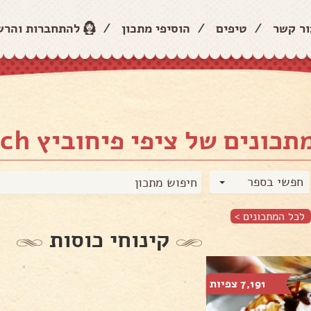
ור קשר
/
טיפים
/
הוסיפי מתכון
/
להתחברות והר
נים של ציפי פיחוביץ Tsipi Pichovich
חפשי בספר
לכל המתכונים >
קינוחי כוסות
7,191 צפיות