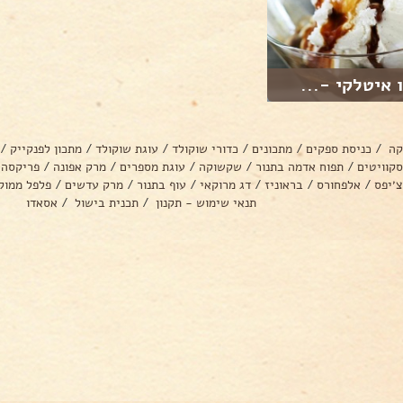
 איטלקי -...
קה
/
כניסת ספקים
/
מתכונים
/
כדורי שוקולד
/
עוגת שוקולד
/
מתכון לפנקייק
/
סקוויטים
/
תפוח אדמה בתנור
/
שקשוקה
/
עוגת מספרים
/
מרק אפונה
/
פריקסה
צ׳יפס
/
אלפחורס
/
בראוניז
/
דג מרוקאי
/
עוף בתנור
/
מרק עדשים
/
פלפל ממול
תנאי שימוש - תקנון
/
תכנית בישול
/
אסאדו