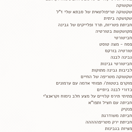
שקשוקה
שקשוקה טריפולטאית של סבתא שלי ז"ל
שקושקה ביתית
חביתת פטריות, תרד ופלייקים של גבינה
מקושקשת בטורטיה
חביטורטי
פסח - מצה טוסט
טורטיה בורקס
גבינה לבנה
חביטורטי גבינות
לביבות גבינה מתוקות
שקשוקה מטריפה של החיים
מוקרם בטטות/ תפוחי אדמה עם ערמונים
כדורי לבנה ביתיים
פתיתי תירס קלויים על מצע חלב נימוח וקראנצ'י
חביתה עם חציל ותפו"א
פנקיק
חביתה משודרגת
חביתת ירק מטריפההההה
מציות בגבינות