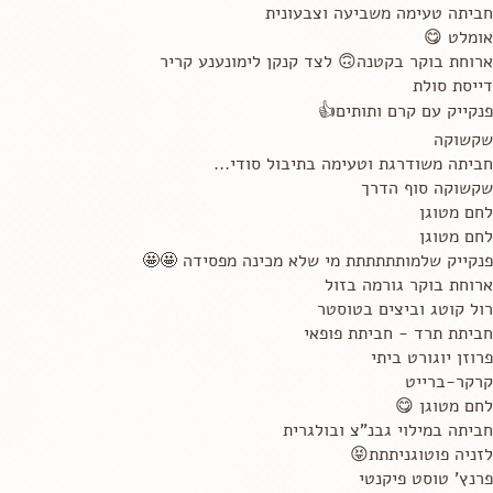
חביתה טעימה משביעה וצבעונית
אומלט 😋
ארוחת בוקר בקטנה🙃 לצד קנקן לימונענע קריר
דייסת סולת
פנקייק עם קרם ותותים👍
שקשוקה
חביתה משודרגת וטעימה בתיבול סודי...
שקשוקה סוף הדרך
לחם מטוגן
לחם מטוגן
פנקייק שלמותתתתתת מי שלא מכינה מפסידה 🤩🤩
ארוחת בוקר גורמה בזול
רול קוטג וביצים בטוסטר
חביתת תרד - חביתת פופאי
פרוזן יוגורט ביתי
קרקר-ברייט
לחם מטוגן 😋
חביתה במילוי גבנ"צ ובולגרית
לזניה פוטוגניתתת😝
פרנץ' טוסט פיקנטי