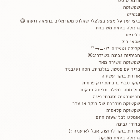
פרנצ טוסט
שקשוקה
פנקייק
ביצי עין על מצע בצלצלי שאלוט מקורמלים בחמאה וזעתר😍
גרנולה ביתית משובחת
בלינצס
אסאי בול
קלילה וטעימה 🍴🍳🥗🍞
חביתיות גבינה בשידרוג😜
שקשוקה עשירה מאד
כריך עם פסטו, בולגרית, חסה ועגבניה
ארוחת בוקר עשירה
קוקו סבזי ,חביתת ירק פרסית
רול חסה במילוי חביתה וירקות
חביטורטיה וסגרתי פינה
שקשוקה מורכבת של בוקר או ערב
שקשוקה קלאסית
אומלט לכל שעות היום
כדורי גבינה
ארוחת בוקר לחוצה, אבל לא עניה :)
גרנולה ביתית מפנקת