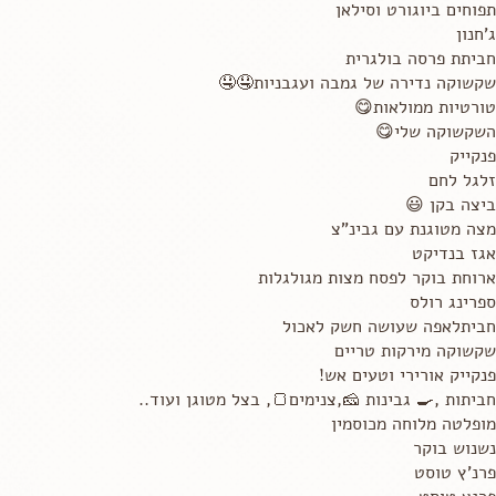
תפוחים ביוגורט וסילאן
ג'חנון
חביתת פרסה בולגרית
שקשוקה נדירה של גמבה ועגבניות🤤🤤
טורטיות ממולאות😋
השקשוקה שלי😋
פנקייק
זלגל לחם
ביצה בקן 😃
מצה מטוגנת עם גבינ"צ
אגז בנדיקט
ארוחת בוקר לפסח מצות מגולגלות
ספרינג רולס
חביתלאפה שעושה חשק לאכול
שקשוקה מירקות טריים
פנקייק אורירי וטעים אש!
חביתות ,🍳 גבינות 🧀,צנימים🍞, בצל מטוגן ועוד..
מופלטה מלוחה מכוסמין
נשנוש בוקר
פרנ'ץ טוסט