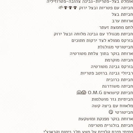
אומלט בצל-פטריות-גבינה צהובה-פטרוזיליה
חביתה עם פטריות ובצל ירוק 🍄🍄🍄🌱
חביתת בצל
ארוחת ערב
לחם מחמצת זעתר
חביתת מנגולד עם גבינה מלוחה ובצל ירוק
בורקס ממולא לצד ירקות חתוכים
חביטורטי מגולגלת
ארוחת בוקר בתוך צלחת מטורטיה
חביתה מוקרמת
בורקס גבינה מטורטיה
רביולי גבינה ברוטב פטריות
חביתת כרובית
חביתה משודרגת
חביתת קישואים O.M.G 😱🤗
חביתיות גזר מושלמות
מלאווח עם ביצה קשה
חביטורטי 😋
ארוחת בוקר מפנקת ומושקעת
חביתת בולגרית מטריפה
פתיתי תירס קלויים על מצע חלב נימוח וקראנצ'י