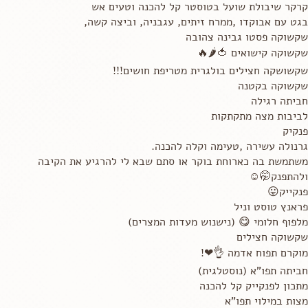
קרקר שיבולת שועל בטוסטר קל להכנה וטעים אש
בגט עם אבוקדו ,ממרח זיתים, עגבניה, וביצה קשה,
שקשוקה פסטו גבינה צהובה
שקשוקה קישואים 🍅🌶️🔥
שקשושקה חצילים בולגרית מטריפת חושים!!!
שקשוקה בקטנה
חביתה רגילה
לביבות מצה מתקתקות
פנקיק
גרנולה עשירה ,טעימה וקלה להכנה.
משתמשת בה כארוחת בוקר או סתם שבא לי להרגיע את הקיבה
ולהתפנק🤭☺
פנקייק😛
פראנץ טוסט וניל
מלפוף חלומי 😋 (נישנוש מעדות המצרים)
שקשוקה חצילים
מוקרם תפוח אדמה 👌❤!
חביתה תפו"א (נוסטלגית)
מתכון לפנקייק קל להכנה
מצות במילוי תפו"א