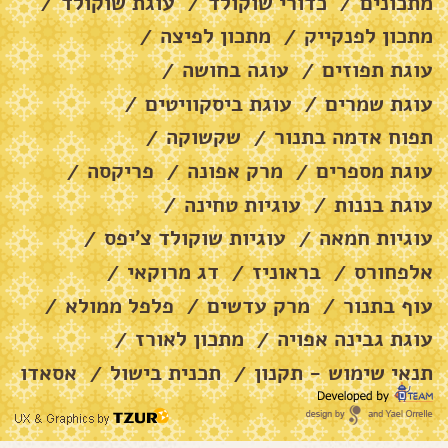
מתכונים
כדורי שוקולד
עוגת שוקולד
/
/
/
מתכון לפנקייק
מתכון לפיצה
/
/
עוגת תפוזים
עוגה בחושה
/
/
עוגת שמרים
עוגת ביסקוויטים
/
/
תפוח אדמה בתנור
שקשוקה
/
/
עוגת מספרים
מרק אפונה
פריקסה
/
/
/
עוגת בננות
עוגיות טחינה
/
/
עוגיות חמאה
עוגיות שוקולד צ׳יפס
/
/
אלפחורס
בראוניז
דג מרוקאי
/
/
/
עוף בתנור
מרק עדשים
פלפל ממולא
/
/
/
עוגת גבינה אפויה
מתכון לאורז
/
/
תנאי שימוש - תקנון
תכנית בישול
אסאדו
/
/