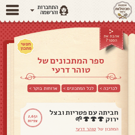
התחברות
והרשמה
אהבת את
הספר?
חפשי
מתכון
ספר המתכונים של
טוהר דרעי
לכריכה >
לכל המתכונים >
ארוחות בוקר
>
חביתה עם פטריות ובצל
2,651
ירוק 🍄🍄🍄🌱
צפיות
המתכון של
טוהר דרעי