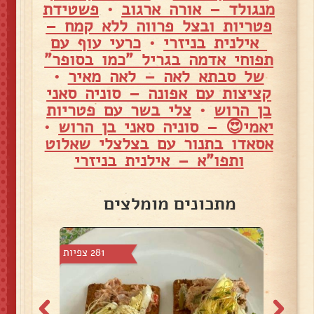
מנגולד – אורה ארגוב
•
פשטידת
פטריות ובצל פרווה ללא קמח –
אילנית בניזרי
•
כרעי עוף עם
תפוחי אדמה בגריל "כמו בסופר"
של סבתא לאה – לאה מאיר
•
קציצות עם אפונה – סוניה סאני
בן הרוש
•
צלי בשר עם פטריות
יאמי😍 – סוניה סאני בן הרוש
•
אסאדו בתנור עם בצלצלי שאלוט
ותפו"א – אילנית בניזרי
מתכונים מומלצים
צפיות
281 צפיות