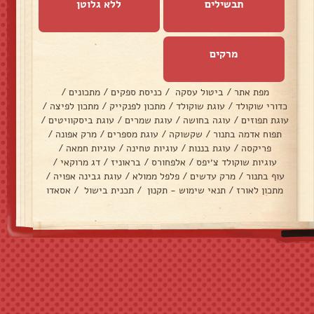
תבשילים
ללא גלוטן
מרקים
מפת אתר
/
ביטול עסקה
/
כניסת ספקים
/
מתכונים
/
כדורי שוקולד
/
עוגת שוקולד
/
מתכון לפנקייק
/
מתכון לפיצה
/
עוגת תפוזים
/
עוגה בחושה
/
עוגת שמרים
/
עוגת ביסקוויטים
/
תפוח אדמה בתנור
/
שקשוקה
/
עוגת מספרים
/
מרק אפונה
/
פריקסה
/
עוגת בננות
/
עוגיות טחינה
/
עוגיות חמאה
/
עוגיות שוקולד צ׳יפס
/
אלפחורס
/
בראוניז
/
דג מרוקאי
/
עוף בתנור
/
מרק עדשים
/
פלפל ממולא
/
עוגת גבינה אפויה
/
מתכון לאורז
/
תנאי שימוש - תקנון
/
תכנית בישול
/
אסאדו