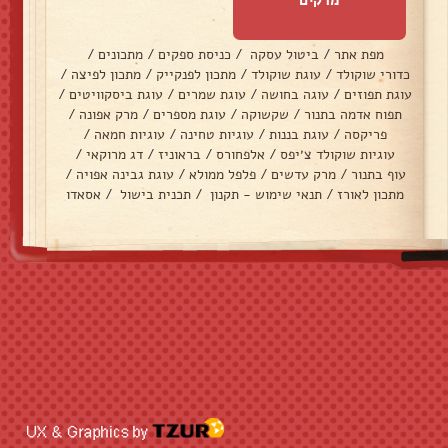
מפת אתר
/
ביטול עסקה
/
כניסת ספקים
/
מתכונים
/
כדורי שוקולד
/
עוגת שוקולד
/
מתכון לפנקייק
/
מתכון לפיצה
/
עוגת תפוזים
/
עוגה בחושה
/
עוגת שמרים
/
עוגת ביסקוויטים
/
תפוח אדמה בתנור
/
שקשוקה
/
עוגת מספרים
/
מרק אפונה
/
פריקסה
/
עוגת בננות
/
עוגיות טחינה
/
עוגיות חמאה
/
עוגיות שוקולד צ׳יפס
/
אלפחורס
/
בראוניז
/
דג מרוקאי
/
עוף בתנור
/
מרק עדשים
/
פלפל ממולא
/
עוגת גבינה אפויה
/
מתכון לאורז
/
תנאי שימוש - תקנון
/
תכנית בישול
/
אסאדו