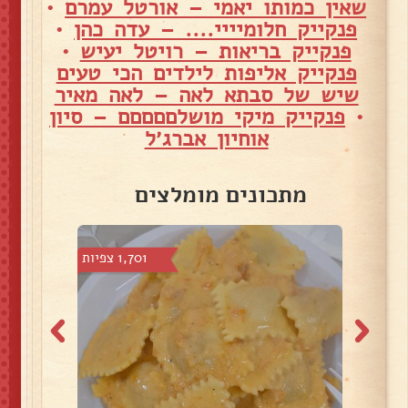
שאין כמותו יאמי – אורטל עמרם
•
פנקייק חלומיייי.... – עדה כהן
•
פנקייק בריאות – רויטל יעיש
•
פנקייק אליפות לילדים הכי טעים
שיש של סבתא לאה – לאה מאיר
•
פנקייק מיקי מושלםםםםם – סיון
אוחיון אברג׳ל
מתכונים מומלצים
צפיות
1,701 צפיות