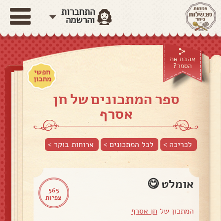
התחברות
והרשמה
אהבת את
הספר?
חפשי
מתכון
ספר המתכונים של חן
אסרף
לכריכה >
לכל המתכונים >
ארוחות בוקר
>
אומלט 😋
565
צפיות
המתכון של
חן אסרף