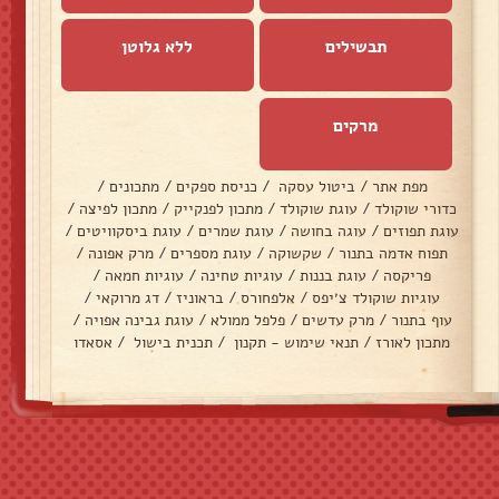
תבשילים
ללא גלוטן
מרקים
מפת אתר
/
ביטול עסקה
/
כניסת ספקים
/
מתכונים
/
כדורי שוקולד
/
עוגת שוקולד
/
מתכון לפנקייק
/
מתכון לפיצה
/
עוגת תפוזים
/
עוגה בחושה
/
עוגת שמרים
/
עוגת ביסקוויטים
/
תפוח אדמה בתנור
/
שקשוקה
/
עוגת מספרים
/
מרק אפונה
/
פריקסה
/
עוגת בננות
/
עוגיות טחינה
/
עוגיות חמאה
/
עוגיות שוקולד צ׳יפס
/
אלפחורס
/
בראוניז
/
דג מרוקאי
/
עוף בתנור
/
מרק עדשים
/
פלפל ממולא
/
עוגת גבינה אפויה
/
מתכון לאורז
/
תנאי שימוש - תקנון
/
תכנית בישול
/
אסאדו