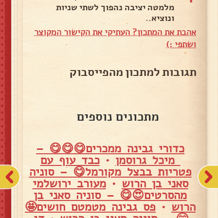
מלמטה יציבה נהפוך לשתי שניות
ונוציא..
אהבת את המתכון? העתיקי את הקישור המקוצר
ושתפי :)
תגובות למתכון מהפייסבוק
מתכונים נוספים
כדורי גבינה ממכרים😋😋😋 –
מיכל גרוסמן
•
כבד עוף עם
פטריות בבצל מקורמל😋 – סוניה
סאני בן הרוש
•
מעורב ירושלמי
מהסרטים😍😋 – סוניה סאני בן
הרוש
•
פס גבינה מטמטם חושים🤩