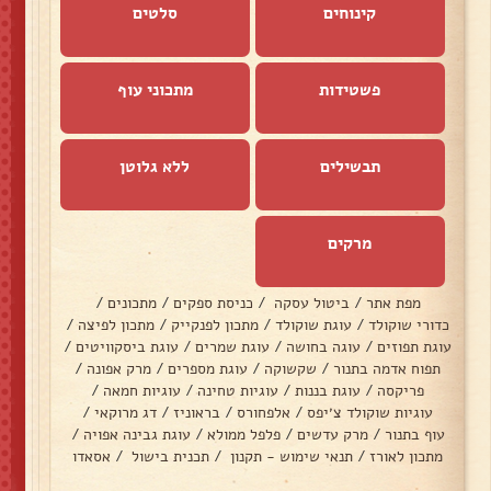
קינוחים
סלטים
פשטידות
מתכוני עוף
תבשילים
ללא גלוטן
מרקים
מפת אתר
/
ביטול עסקה
/
כניסת ספקים
/
מתכונים
/
כדורי שוקולד
/
עוגת שוקולד
/
מתכון לפנקייק
/
מתכון לפיצה
/
עוגת תפוזים
/
עוגה בחושה
/
עוגת שמרים
/
עוגת ביסקוויטים
/
תפוח אדמה בתנור
/
שקשוקה
/
עוגת מספרים
/
מרק אפונה
/
פריקסה
/
עוגת בננות
/
עוגיות טחינה
/
עוגיות חמאה
/
עוגיות שוקולד צ׳יפס
/
אלפחורס
/
בראוניז
/
דג מרוקאי
/
עוף בתנור
/
מרק עדשים
/
פלפל ממולא
/
עוגת גבינה אפויה
/
מתכון לאורז
/
תנאי שימוש - תקנון
/
תכנית בישול
/
אסאדו