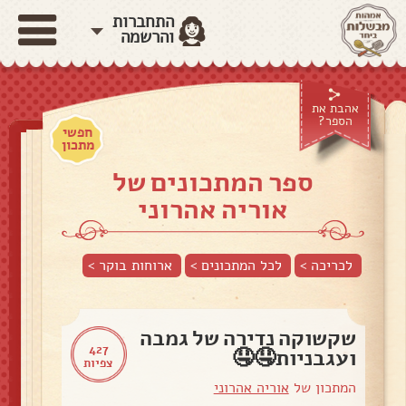
התחברות
והרשמה
אהבת את
הספר?
חפשי
מתכון
ספר המתכונים של
אוריה אהרוני
לכריכה >
לכל המתכונים >
ארוחות בוקר
>
שקשוקה נדירה של גמבה
427
ועגבניות🤤🤤
צפיות
המתכון של
אוריה אהרוני