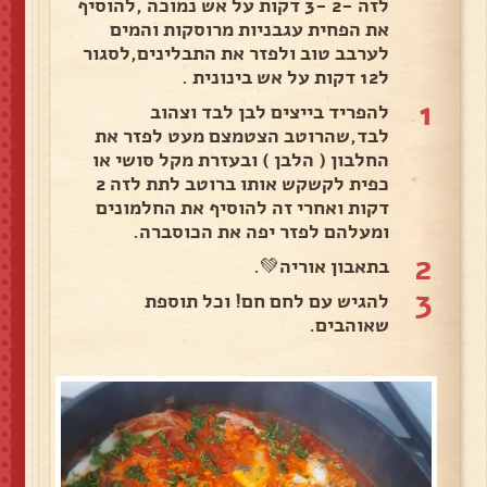
לזה -2 -3 דקות על אש נמוכה ,להוסיף
את הפחית עגבניות מרוסקות והמים
לערבב טוב ולפזר את התבלינים,לסגור
ל12 דקות על אש בינונית .
1
להפריד בייצים לבן לבד וצהוב
לבד,שהרוטב הצטמצם מעט לפזר את
החלבון ( הלבן ) ובעזרת מקל סושי או
כפית לקשקש אותו ברוטב לתת לזה 2
דקות ואחרי זה להוסיף את החלמונים
ומעלהם לפזר יפה את הכוסברה.
2
בתאבון אוריה💚.
3
להגיש עם לחם חם! וכל תוספת
שאוהבים.