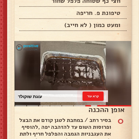
חצי כף שטוחה פלפל שחור
טיפונת פ. חריפה
ומעט כמון ( לא חייב)
עוגת שוקולד
קרא עוד
אופן ההכנה
0
בסיר רחב / במחבת לטגן קודם את הבצל
ופרוסות השום עד להזהבה יפה ,להוסיף
את העגבניות הגמבה והפלפל חריף ולתת