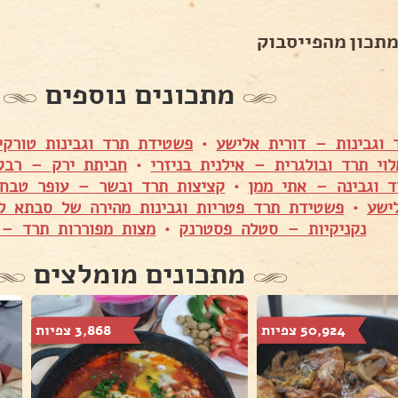
מתכון מהפייסבוק
מתכונים נוספים
 וגבינות – דורית אלישע
•
פשטידת תרד וגבינות טורקי
וי תרד ובולגרית – אילנית בניזרי
•
חביתת ירק – רבק
ד וגבינה – אתי ממן
•
קציצות תרד ובשר – עופר טבח
ישע
•
פשטידת תרד פטריות וגבינות מהירה של סבתא ל
נקניקיות – סטלה פסטרנק
•
מצות מפוררות תרד – 
מתכונים מומלצים
50,924 צפיות
3,868 צפיות