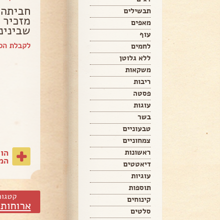
חביתה 
תבשילים
מזכיר 
מאפים
שבינינו
עוף
לקבלת הספ
לחמים
ללא גלוטן
משקאות
ריבות
פסטה
עוגות
בשר
טבעוניים
צמחוניים
הו
ראשונות
המת
דיאטטים
עוגיות
תוספות
קטגור
קינוחים
ארוחות 
סלטים