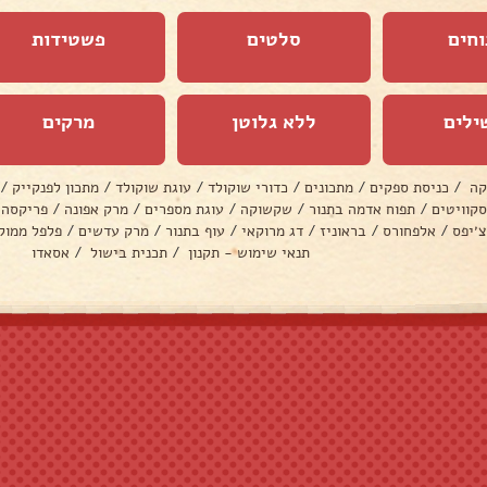
וחים
סלטים
פשטידות
ילים
ללא גלוטן
מרקים
קה
/
כניסת ספקים
/
מתכונים
/
כדורי שוקולד
/
עוגת שוקולד
/
מתכון לפנקייק
/
סקוויטים
/
תפוח אדמה בתנור
/
שקשוקה
/
עוגת מספרים
/
מרק אפונה
/
פריקסה
צ׳יפס
/
אלפחורס
/
בראוניז
/
דג מרוקאי
/
עוף בתנור
/
מרק עדשים
/
פלפל ממול
תנאי שימוש - תקנון
/
תכנית בישול
/
אסאדו