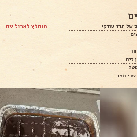
ם
מומלץ לאכול עם
ור
 זית
מטה
שרי תמר