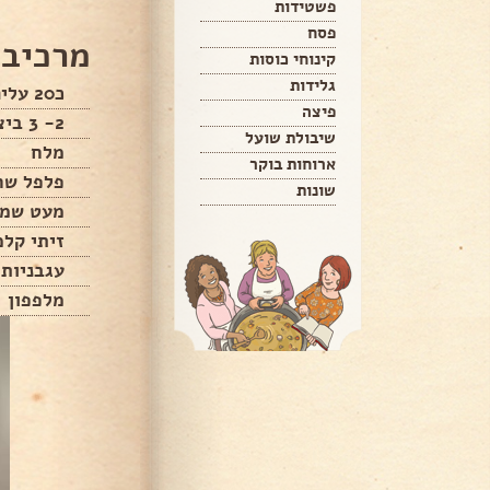
פשטידות
פסח
מרכיבי
קינוחי כוסות
גלידות
כ20 עלים של תרד טורקי
פיצה
2- 3 ביצים
שיבולת שועל
מלח
ארוחות בוקר
פלפל שח
שונות
מעט שמן
זיתי קל
עגבניות 
מלפפון