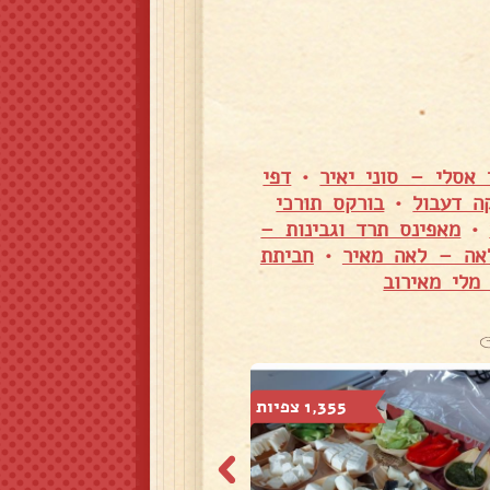
 אסלי – סוני יאיר
•
דפי
ה דעבול
•
בורקס תורכי
•
מאפינס תרד וגבינות –
אה – לאה מאיר
•
חביתת
מלי מאירוב
1,355 צפיות
645 צפיות