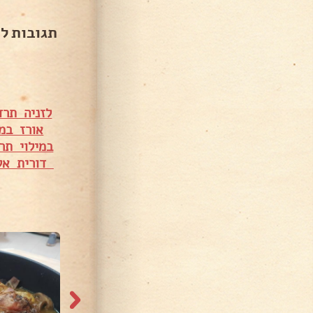
תגובות ל
לזניה תרד
אורז במל
במילוי תר
דורית אל
1,075 צפיות
1,808 צפיות