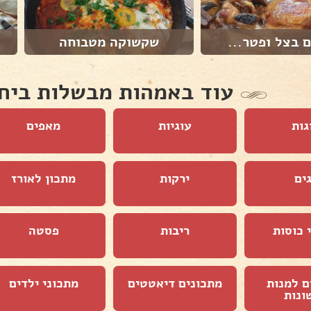
 בצל ופטר...
שקשוקה מטבוחה
עוד באמהות מבשלות ביח
גות
עוגיות
מאפים
ים
ירקות
מתכון לאורז
 כוסות
ריבות
פסטה
ם למנות
מתכונים דיאטטים
מתכוני ילדים
ונות