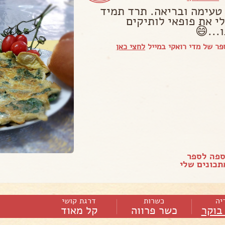
טעימה ובריאה. תרד תמיד
לי את פופאי לותיקים
...😄
ר של מדי רואקי במייל
לחצי כאן
ספה לספר
כונים שלי
יה
כשרות
דרגת קושי
בוקר
כשר פרווה
קל מאוד