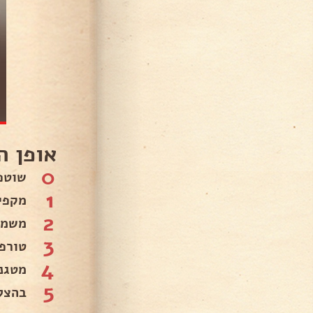
אופן ה
0
שוטפ
1
מקפי
2
משמנ
3
טורפ
4
מטגנ
5
בהצל