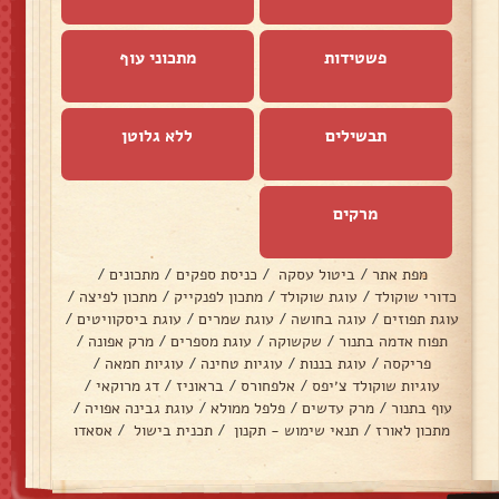
פשטידות
מתכוני עוף
תבשילים
ללא גלוטן
מרקים
מפת אתר
/
ביטול עסקה
/
כניסת ספקים
/
מתכונים
/
כדורי שוקולד
/
עוגת שוקולד
/
מתכון לפנקייק
/
מתכון לפיצה
/
עוגת תפוזים
/
עוגה בחושה
/
עוגת שמרים
/
עוגת ביסקוויטים
/
תפוח אדמה בתנור
/
שקשוקה
/
עוגת מספרים
/
מרק אפונה
/
פריקסה
/
עוגת בננות
/
עוגיות טחינה
/
עוגיות חמאה
/
עוגיות שוקולד צ׳יפס
/
אלפחורס
/
בראוניז
/
דג מרוקאי
/
עוף בתנור
/
מרק עדשים
/
פלפל ממולא
/
עוגת גבינה אפויה
/
מתכון לאורז
/
תנאי שימוש - תקנון
/
תכנית בישול
/
אסאדו