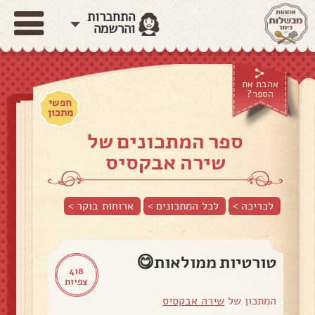
התחברות
והרשמה
אהבת את
הספר?
חפשי
מתכון
ספר המתכונים של
שירה אבקסיס
לכריכה >
לכל המתכונים >
ארוחות בוקר
>
טורטיות ממולאות😋
418
צפיות
המתכון של
שירה אבקסיס