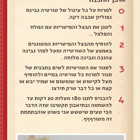
0
למרוח על כל עיגול של טורטיה גבינת
נפוליון שכבה דקה.
1
לטגן את הבצל והפיטריות עם המלח
והפלפל ..
2
להוסיף מהבצל והפיטריות המטוגנים
באמצע של הטורטייה ומעל לפזר גבינה
צהובה וגבינה מלוחה .
3
לסגור את הטורטיות לשים בתבנית של
תנור למרוח כל טורטיה במיים ולהוסיף
מעל לקישוט או שומשום או שמיר יבש או
קצח או כל דבר שרק תירצו.
4
להכניס לתנו 180 מעלות 20 דקות עד
להשחמה ובתיאבון תקשיבו שזה הדבר
הכי טעים שיששש אני פשוט אוהבתתתת
זה מטורףףף.