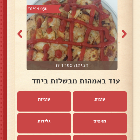
4 צפיות
636 צפיות
חביתה ספרדית
ס
עוד באמהות מבשלות ביחד
עוגות
עוגיות
מאפים
גלידות