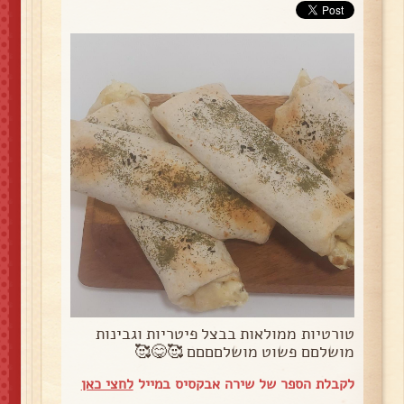
טורטיות ממולאות בבצל פיטריות וגבינות
מושלםם פשוט מושלםםםם 🥰😋🥰
לקבלת הספר של שירה אבקסיס במייל
לחצי כאן