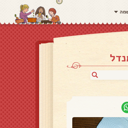
שמה
נדל