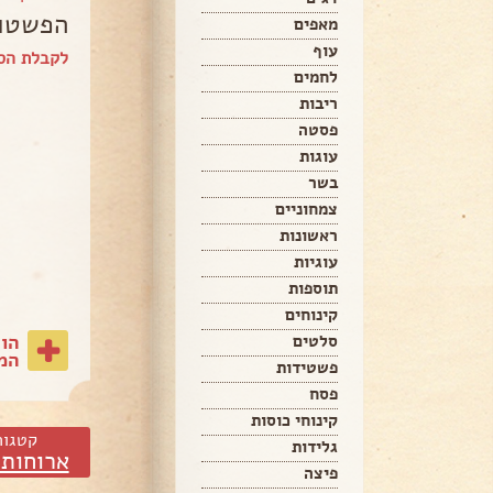
הפשטות
מאפים
עוף
לקבלת הס
לחמים
ריבות
פסטה
עוגות
בשר
צמחוניים
ראשונות
עוגיות
תוספות
קינוחים
הו
סלטים
המת
פשטידות
פסח
קינוחי כוסות
קטגור
גלידות
ארוחות 
פיצה