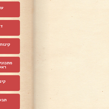
עו
דג
קינוחי
מתכוני
ראש
קינ
תבש