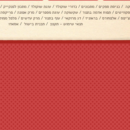
קה
/
כניסת ספקים
/
מתכונים
/
כדורי שוקולד
/
עוגת שוקולד
/
מתכון לפנקייק
/
סקוויטים
/
תפוח אדמה בתנור
/
שקשוקה
/
עוגת מספרים
/
מרק אפונה
/
פריקסה
צ׳יפס
/
אלפחורס
/
בראוניז
/
דג מרוקאי
/
עוף בתנור
/
מרק עדשים
/
פלפל ממול
תנאי שימוש - תקנון
/
תכנית בישול
/
אסאדו