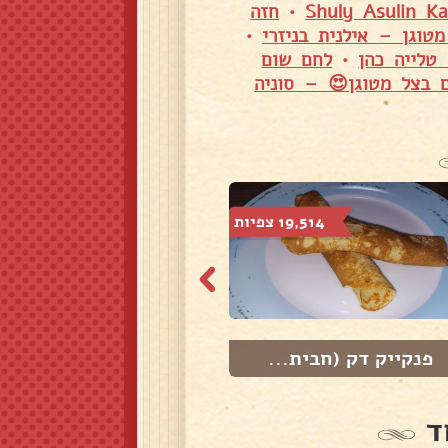
•
חזה
טוגן – אילנית בניזרי
•
טלייה כהן
•
לחם שום
ם בצל מטוגן😍 – סוניה
19,514 צפיות
13,963 צפיות
פנקייק דק (חבית...
גבינת חלומי מטו...
ד