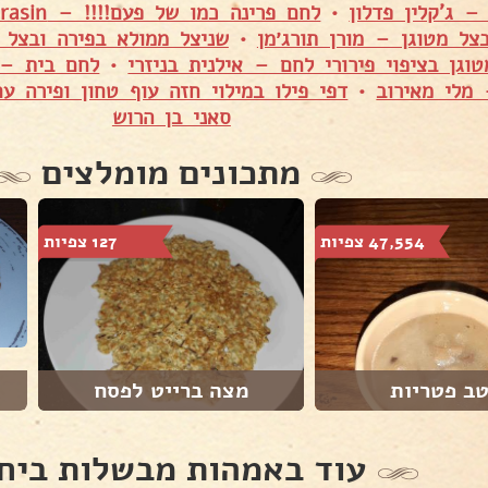
– ג'קלין פדלון
•
לחם פרינה כמו של פעם!!!! – Shuly Asulin Karasin
צל מטוגן – מורן תורג׳מן
•
שניצל ממולא בפירה ובצל מ
וגן בציפוי פירורי לחם – אילנית בניזרי
•
לחם בית – 
מלי מאירוב
•
דפי פילו במילוי חזה עוף טחון ופירה ע
סאני בן הרוש
מתכונים מומלצים
47,554 צפיות
127 צפיות
טב פטריות
מצה ברייט לפסח
עוד באמהות מבשלות ביח