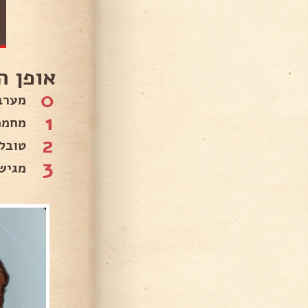
אופן ה
0
מערב
1
מחממ
2
טובל
3
מגיש