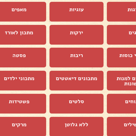
גות
עוגיות
מאפים
ים
ירקות
מתכון לאורז
 כוסות
ריבות
פסטה
ם למנות
מתכונים דיאטטים
מתכוני ילדים
ונות
וחים
סלטים
פשטידות
ילים
ללא גלוטן
מרקים