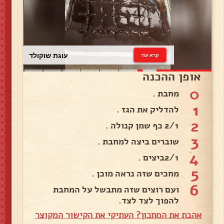
עוגת שוקולד
קרא עוד
אופן ההכנה
0
מחבת .
1
להדליק את הגז .
2
2/1 כף שמן קנולה .
3
שוברים ביצה למחבת .
4
2/1ביצים .
5
מחכים שזה נראה מוכן .
6
ועם רוצים שזה מתבשל על המחבת
להפוך לצד לצד.
אהבת את המתכון? העתיקי את הקישור המקוצר