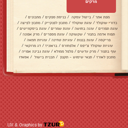
מרקים
מפת אתר
/
ביטול עסקה
/
כניסת ספקים
/
מתכונים
/
כדורי שוקולד
/
עוגת שוקולד
/
מתכון לפנקייק
/
מתכון לפיצה
/
עוגת תפוזים
/
עוגה בחושה
/
עוגת שמרים
/
עוגת ביסקוויטים
/
תפוח אדמה בתנור
/
שקשוקה
/
עוגת מספרים
/
מרק אפונה
/
פריקסה
/
עוגת בננות
/
עוגיות טחינה
/
עוגיות חמאה
/
עוגיות שוקולד צ׳יפס
/
אלפחורס
/
בראוניז
/
דג מרוקאי
/
עוף בתנור
/
מרק עדשים
/
פלפל ממולא
/
עוגת גבינה אפויה
/
מתכון לאורז
/
תנאי שימוש - תקנון
/
תכנית בישול
/
אסאדו