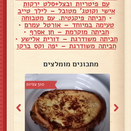
עם פיטריות ובצל+סלט ירקות
אישי וקוטג' מטובל – לילך טייב
•
חביתה פיקנטית. עם מטבוחה
טעימה במיוחד – אורטל עמרם
•
חביתה מוקרמת – חן אסרף
•
חביתה משודרגת – דורית אלישע
•
חביתה משודרגת – יפה וקס ברקו
מתכונים מומלצים
5 צפיות
510 צפיות