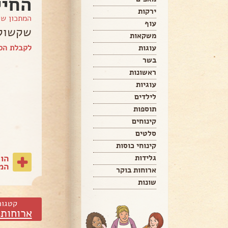
החיי
ירקות
המתכון ש
עוף
שקשוק
משקאות
לקבלת הספ
עוגות
בשר
ראשונות
עוגיות
לילדים
תוספות
קינוחים
סלטים
קינוחי כוסות
הו
גלידות
המת
ארוחות בוקר
שונות
קטגור
ארוחות 