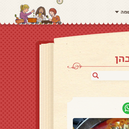
שמה
הן