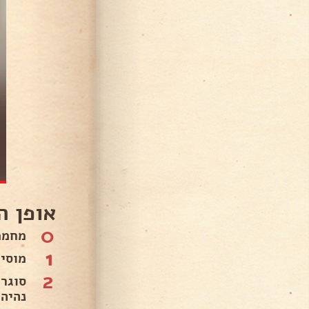
אופן ה
0
מחממ
1
מוסי
2
נהיה 