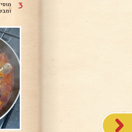
3
מוסי
ומבש