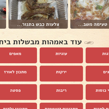
טעימה משב...
צלעות כבש בתנור...
עוד באמהות מבשלות ביח
גות
עוגיות
מאפים
ים
ירקות
מתכון לאורז
 כוסות
ריבות
פסטה
ם למנות
מתכונים דיאטטים
מתכוני ילדים