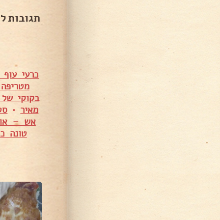
תגובות ל
כרעי עוף 
מטריפה
בקוקי של
מאיר
•
סט
אש – אור
טונה כ
510 צפיות
1,351 צפיות