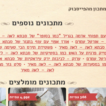
מתכון מהפייסבוק
מתכונים נוספים
עם תפוחי אדמה בגריל "כמו בסופר" של סבתא לאה – 
 – אורטל עמרם
•
אורז אפוי עם עוף בתנור של סבתא 
 סבתא לאה – לאה מאיר
•
פשטידת תירס הכי טעימה 
ייק פרגית על האש כמו בסטיקיות של סבתא לאה – לא
טל עמרם
•
ערוק - לביבות ירק עיראקיות של סבתא אל
מו במסעדות של סבתא לאה – לאה מאיר
•
סלט גזר מר
לאה – לאה מאיר
מתכונים מומלצים
566 צפיות
4,992 צפיות