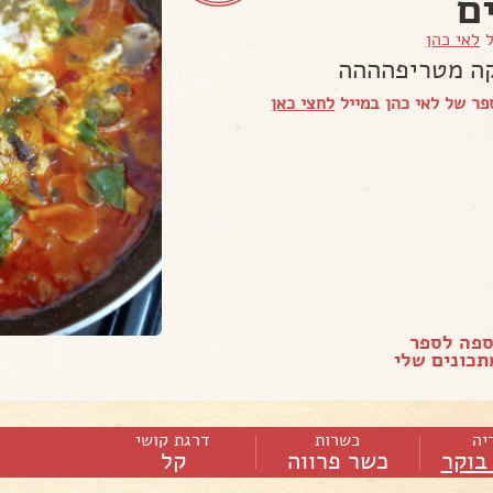
ם
ל
לאי כהן
ה מטריפהההה
ר של לאי כהן במייל
לחצי כאן
ספה לספר
כונים שלי
יה
כשרות
דרגת קושי
בוקר
כשר פרווה
קל