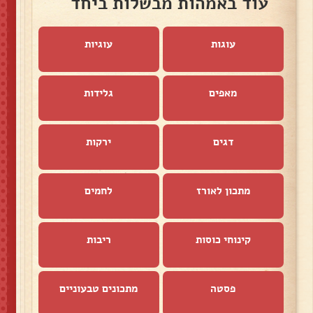
עוד באמהות מבשלות ביחד
עוגות
עוגיות
מאפים
גלידות
דגים
ירקות
מתכון לאורז
לחמים
קינוחי כוסות
ריבות
פסטה
מתכונים טבעוניים