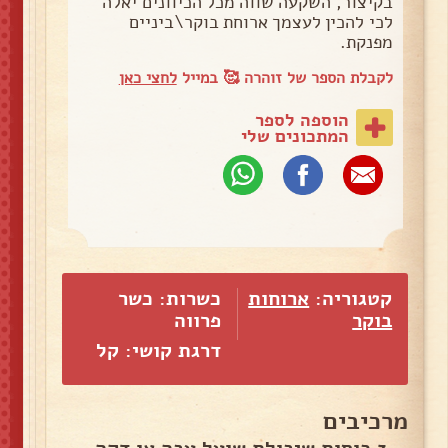
בקיצור, השקעה שווה מכל הכיוונים יאלה
לכי להכין לעצמך ארוחת בוקר\ביניים
מפנקת.
לקבלת הספר של זוהרה 🥰 במייל
לחצי כאן
הוספה לספר
המתכונים שלי
קטגוריה:
ארוחות
כשרות: כשר
בוקר
פרווה
דרגת קושי: קל
מרכיבים