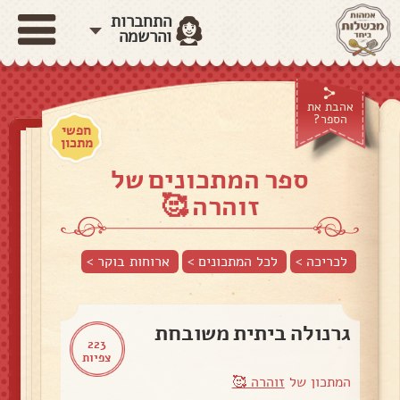
התחברות
והרשמה
אהבת את
הספר?
חפשי
מתכון
ספר המתכונים של
זוהרה 🥰
לכריכה >
לכל המתכונים >
ארוחות בוקר
>
גרנולה ביתית משובחת
223
צפיות
המתכון של
זוהרה 🥰